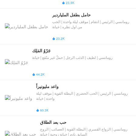
23.5K

حامل بطفل الملياردير
رومانسي | الرئيس | انتقام | موقف ليلة واحدة | الحب
من اول نظره | خيانة
23.2K

جَرْوُ المَلِك
رومانسي | لطيف | الذئب الرجل | حملٌ غير متّقع | خيانة
44.2K

واعد مليونيراً
رومانسي | الرئيس | الحب الحضري | البطلة القوية | موقف ليلة
واحدة | خيانة
60.3K

حب بعد الطلاق
رومانسي | الزواج القسري | البطلة القوية | العصائب | ​الزوج
السابق نادم​​ | خيانة زوجية | خيانة