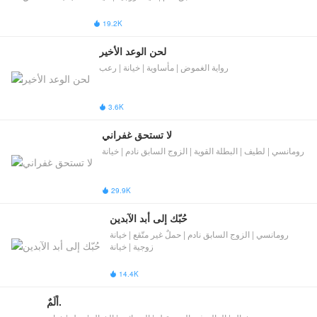
19.2K

لحن الوعد الأخير
رواية الغموض | مأساوية | خيانة | رعب
3.6K

لا تستحق غفراني
رومانسي | لطيف | البطلة القوية | ​الزوج السابق نادم​​ | خيانة
29.9K

حُبّك إلى أبد الآبدين
رومانسي | ​الزوج السابق نادم​​ | حملٌ غير متّقع | خيانة
زوجية | خيانة
14.4K

أَلَمٌ.