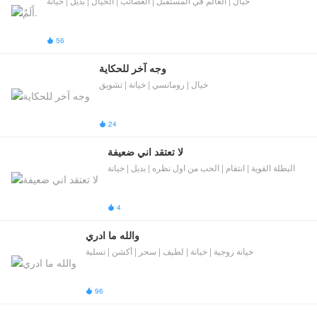
خيال | العالم في المستقبل | العصائب | الخيال | بديل | خيانة
56

وجه آخر للحكاية
خيال | رومانسي | خيانة | تشويق
24

لا تعتقد اني ضعيفة
البطلة القوية | انتقام | الحب من اول نظره | بديل | خيانة
4

والله ما ادري
خيانة زوجية | خيانة | لطيف | سحر | أكشن | تسلية
96
