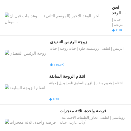
لحن 
الوعد 
الأخير 
خيانة |
(الموسم 
رعب |
الثاني) 
رواية
7.1K

الغموض |
.....وعد 
مأساوية
مات 
زوجة الرئيس التنفيذي
قبل ان 
الرئيس | لطيف | رومنسية حلوة | خيانة زوجية | خيانة
يقال.....
146.9K

انتقام الزوجة السابقة
انتقام | هجوم مضاد | ​الزوج السابق نادم​​ | بديل | خيانة
9.2K

فرصة واحدة، ثلاثة معجزات
رومانسي | لطيف | تجاوز الطبقات الاجتماعية |
أم/أب عازب | خيانة