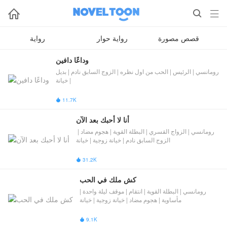



قصص مصورة
رواية حوار
رواية
وداعًا دافين
رومانسي | الرئيس | الحب من اول نظره | ​الزوج السابق نادم​​ | بديل
| خيانة
11.7K

أنا لا أحبك بعد الآن
رومانسي | الزواج القسري | البطلة القوية | هجوم مضاد | ​
الزوج السابق نادم​​ | خيانة زوجية | خيانة
31.2K

كش ملك في الحب
رومانسي | البطلة القوية | انتقام | موقف ليلة واحدة |
مأساوية | هجوم مضاد | خيانة زوجية | خيانة
9.1K
