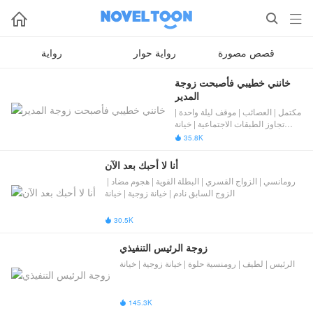



قصص مصورة
رواية حوار
رواية
خانني خطيبي فأصبحت زوجة 
المدير
مكتمل | العصائب | موقف ليلة واحدة |
تجاوز الطبقات الاجتماعية | خيانة
زوجية
35.8K

أنا لا أحبك بعد الآن
رومانسي | الزواج القسري | البطلة القوية | هجوم مضاد | ​
الزوج السابق نادم​​ | خيانة زوجية | خيانة
30.5K

زوجة الرئيس التنفيذي
الرئيس | لطيف | رومنسية حلوة | خيانة زوجية | خيانة
145.3K
