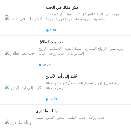
كش ملك في الحب
رومانسي | البطلة القوية | انتقام | موقف ليلة واحدة |
مأساوية | هجوم مضاد | خيانة زوجية | خيانة
8.9K

حب بعد الطلاق
رومانسي | الزواج القسري | البطلة القوية | العصائب | ​الزوج
السابق نادم​​ | خيانة زوجية | خيانة
19.0K

حُبّك إلى أبد الآبدين
رومانسي | ​الزوج السابق نادم​​ | حملٌ غير متّقع | خيانة
زوجية | خيانة
14.3K

والله ما ادري
خيانة زوجية | خيانة | لطيف | سحر | أكشن | تسلية