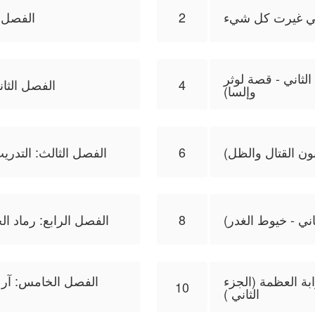
التي غيرت كل شيء
2
الفصل ال
الثاني - قصة لوثر
4
الفصل الثان
وإلسا)
نون القتال والظل)
6
الفصل الثالث: التدريب
اني - خيوط الغدر)
8
الفصل الرابع: رماد ا
بة العظمة (الجزء
الفصل الخامس: آرك 
10
الثاني )