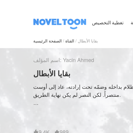
ة
بقايا الأبطال
القناة
الصفحة الرئيسية
اسم المؤلف: Yacin Ahmed
بقايا الأبطال
ظلام بداخله وضمّه تحت إرادته، عاد إلى أوست
منتصراً. لكن النصر لم يكن نهاية الطريق.
العذراء فييرا، سيدة الحياة، وأخوها زيرو، سيد
9.4K
989

