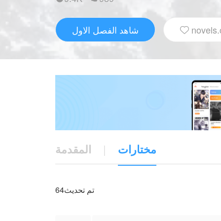
مع رفاقه (كاي، إيلارا، زيدان، أوليفر، جين،
مون مهارة "فتح الباب" التي تسحب الخصم إلى
novels.
شاهد الفصل الاول
عالم خاص لكل مقاتل.

لف "أوريان" بعالم متقدم من الأبراج والجسور
رية ضد قادة الشياطين الخمسة. في النهاية،
جهة تحدد مصير كل العوالم.
مختارات
|
المقدمة
NovelToonتم نشر هذا العمل بترخيص من Yacin Ahmed NovelToon ، والمحتوى هو فقط وجهات نظر
المؤلف الخاصة ولا يمثل الموقف الذي يشغله
64تم تحديث