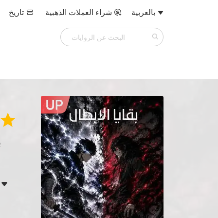
بالعربية
شراء العملات الذهبية
تاريخ




ب
بع
