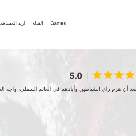
Games
تغطية التخصيص
القناة
اريد المساهم
5.0




|
عد أن هزم راي الشياطين وأبادهم في العالم السفلي، واجه ال
د عام من السلام، تظهر كيانات قديمة لم يعرفها البشر من قبل: 
العدم. فييرا تحب البشر لأن أمها كانت بشرية. زيرو يبحث عن منافس قوي ليمتع نفسه.