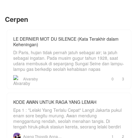
riasan menor buruk rupanya, mengungkap
kecantikan aslinya yang secantik Dewita malam,
lalu menyodorkan surat gugatan cerai tepat di
Cerpen
depan wajah sang tiran!
​Namun, Aurora salah perhitungan. Sifat bar-
barnya yang menolak tunduk justru menyulut ego
sang tiran. Dan yang paling mengerikan... tepat
LE DERNIER MOT DU SILENCE (Kata Terakhir dalam
saat mata merah Kaelen menatap pesona Aurora
Keheningan)
yang mencoba menolaknya, penyakit impoten
sang tiran sembuh.​
Di Paris, hujan tidak pernah jatuh sebagai air; ia jatuh
sebagai ingatan. Pada musim gugur tahun 1928, saat
Gairah Kaelen yang telah mati bertahun-tahun
udara membusuk di sepanjang Sungai Seine dan lampu-
meledak dengan begitu liar dan haus darah.
lampu gas berkedip seolah kehabisan napas
​Bukannya bebas, Aurora justru ditarik paksa ke
atas sofa. Surat cerai terhempas berantakan,
digantikan kukungan penuh kuasa.
Alvaraby
0
3
KODE AWAN UNTUK RAGA YANG LEMAH
Eps 1 : "Lelaki Yang Terlalu Cepat" Langit Jakarta pukul
enam sore begitu murung. Awan mendung
menggantung rendah, seolah menahan tangis. Di
tengah hiruk-pikuk stasiun kereta, seorang lelaki berdiri
Aceng Thoyyib Annawawy
1
2