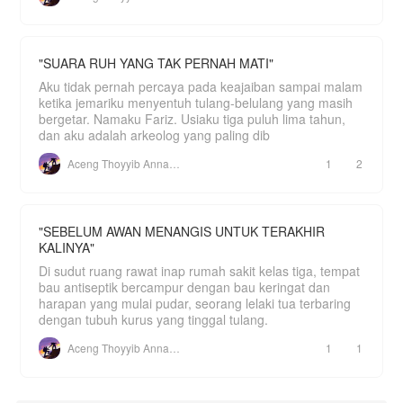
"SUARA RUH YANG TAK PERNAH MATI"
Aku tidak pernah percaya pada keajaiban sampai malam
ketika jemariku menyentuh tulang-belulang yang masih
bergetar. Namaku Fariz. Usiaku tiga puluh lima tahun,
dan aku adalah arkeolog yang paling dib
Aceng Thoyyib Annawawy
1
2
"SEBELUM AWAN MENANGIS UNTUK TERAKHIR
KALINYA"
Di sudut ruang rawat inap rumah sakit kelas tiga, tempat
bau antiseptik bercampur dengan bau keringat dan
harapan yang mulai pudar, seorang lelaki tua terbaring
dengan tubuh kurus yang tinggal tulang.
Aceng Thoyyib Annawawy
1
1