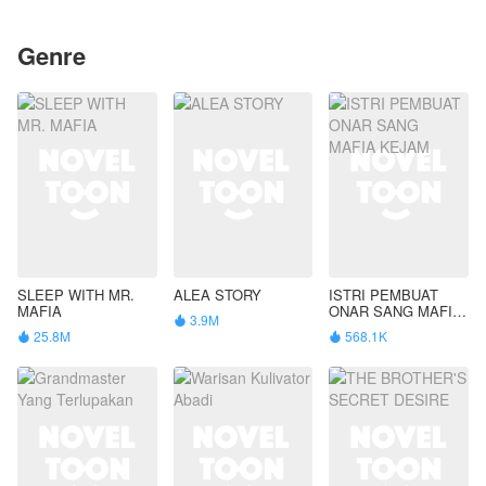
Genre
SLEEP WITH MR.
ALEA STORY
ISTRI PEMBUAT
MAFIA
ONAR SANG MAFIA
3.9M

KEJAM
25.8M
568.1K

