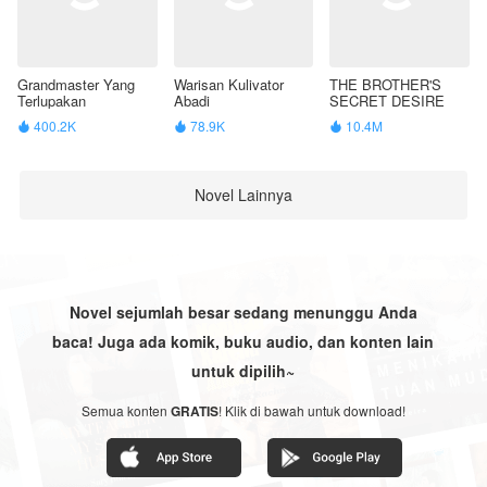
Grandmaster Yang
Warisan Kulivator
THE BROTHER'S
Terlupakan
Abadi
SECRET DESIRE
400.2K
78.9K
10.4M



Novel Lainnya
Novel sejumlah besar sedang menunggu Anda
baca! Juga ada komik, buku audio, dan konten lain
untuk dipilih~
Semua konten
GRATIS
! Klik di bawah untuk download!