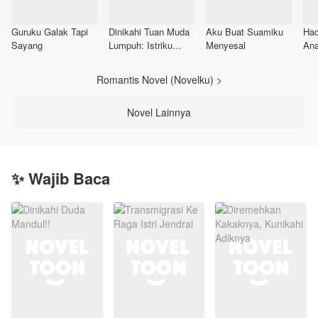
Guruku Galak Tapi
Dinikahi Tuan Muda
Aku Buat Suamiku
Hac
Sayang
Lumpuh: Istriku
Menyesal
An
Ternyata Dokter
Bedah Jenius
Romantis Novel (Novelku) >
Novel Lainnya
✨ Wajib Baca