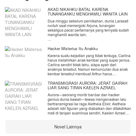
AKAD NIKAHKU BATAL KARENA
TUNANGANKU MENGHAMILI WANITA LAIN
Dua minggu sebelum pernikahan, dunia Larasati
runtuh saat memergoki Arjuna, tunangan
sekaligus pacar pertamanya yang ternyata sudah
menghamili wanita lain.
Tanpa air mata, Larasati melempar cincin dan
membatalkan pernikahan demi harga diri. Namun,
Hacker Misterius Itu Anakku
pengkhianatan itu justru membawa Larasati ke
Karena suatu kejadian yang tidak terduga, Carlina
pelukan Dewa Dirgantara, CEO konglomerat
harus melahirkan anak kembar yang super jenius.
tempatnya bekerja yang siap pasang badan
Carlina sendiri tidak tahu, siapa ayah dari
melindunginya.
anaknya tersebut. Namun kemunculan dua anak
kembar tersebut membuat Arthur harus
Sementara itu, Arjuna menyesal bersama
menyelidiki kejadian 8 tahun lalu itu.
selingkuhannya yang tinggal di sebuah rumah
Akankah semuanya terungkap? Apa sebenarnya
TRANSMIGRASI AURORA: JERAT GAIRAH
kecil.
hubungan mereka?
LIAR SANG TIRAN KAELEN AZRAEL
Penasaran? baca yuk!
Sanggupkah Larasati menyembuhkan lukanya
Aurora—seorang montir bar-bar dan hacker
demi cinta Dewa? Dan bagaimanakah akhir dari
genius dunia bawah—tewas mengenaskan lalu
penyesalan sang mantan tunangan?
bertransmigrasi ke raga Aletheia Elixir. Aletheia
adalah istri figuran yang diabaikan dan ditakdirkan
mati di tangan suaminya sendiri, Kaelen Azrael—
Raja Mafia bermata merah, penguasa dunia,
sekaligus pria tertampan yang dirumorkan
Novel Lainnya
impoten.
​Enggan mati konyol, Aurora langsung menghapus