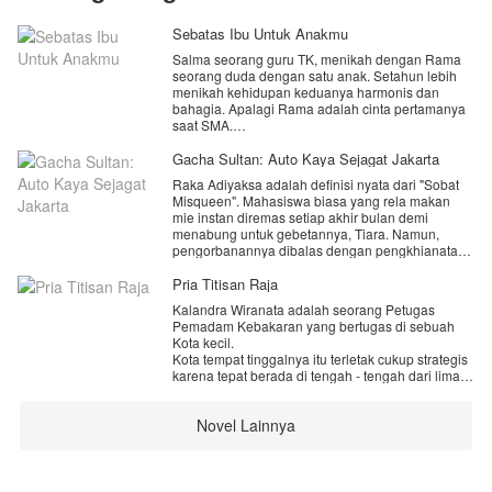
Sebatas Ibu Untuk Anakmu
Salma seorang guru TK, menikah dengan Rama
seorang duda dengan satu anak. Setahun lebih
menikah kehidupan keduanya harmonis dan
bahagia. Apalagi Rama adalah cinta pertamanya
saat SMA.
Namun, kenyataan bahwa sang suami
Gacha Sultan: Auto Kaya Sejagat Jakarta
menikahinya hanya demi Faisal, anak Rama
Raka Adiyaksa adalah definisi nyata dari "Sobat
dengan mantan istrinya yang juga merupakan
Misqueen". Mahasiswa biasa yang rela makan
anak didiknya di tempatnya mengajar, membuat
mie instan diremas setiap akhir bulan demi
semuanya berubah.
menabung untuk gebetannya, Tiara. Namun,
pengorbanannya dibalas dengan pengkhianatan.
Akankah Salma bertahan di saat ia tahu suaminya
Di malam konser yang seharusnya menjadi
masih mencintai mantan istrinya yang datang lagi
momen pernyataan cintanya, Raka justru melihat
Pria Titisan Raja
ke kehidupan mereka?
Tiara turun dari mobil mewah milik Kevin, anak
Kalandra Wiranata adalah seorang Petugas
orang kaya yang sombong, sementara Raka
IG: sasaalkhansa
Pemadam Kebakaran yang bertugas di sebuah
ditinggalkan sendirian di trotoar GBK dengan dua
Kota kecil.
tiket yang hangus.
Kota tempat tinggalnya itu terletak cukup strategis
karena tepat berada di tengah - tengah dari lima
Di titik terendah hidupnya, saat harga dirinya
Kabupaten di Provinsi itu.
diinjak-injak, sebuah suara mekanis berbunyi di
Karena tempatnya yang strategis, Timnya kerap
kepalanya.
Novel Lainnya
kali di perbantukan di luar dari Kotanya.
Timnya, bukan hanya sekedar rekan kerja. Mereka
[DING! Sistem Sultan Gacha Tanpa Batas Telah
sudah seperti keluarga kedua yang di miliki oleh
Diaktifkan!]
Kalandra.
Karna sebuah kejadian, Kalandra pun di