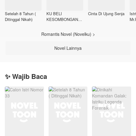
Setelah 8 Tahun (
KU BELI
Cinta Di Ujung Senja
Istr
Ditinggal Nikah)
KESOMBONGAN
Mr.
KELUARGA SUAMI
Romantis Novel (Novelku) >
Novel Lainnya
✨ Wajib Baca