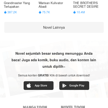
Grandmaster Yang
Warisan Kulivator
THE BROTHER'S
Terlupakan
Abadi
SECRET DESIRE
387.2K
75.7K
10.4M



Novel Lainnya
Novel sejumlah besar sedang menunggu Anda
baca! Juga ada komik, buku audio, dan konten lain
untuk dipilih~
Semua konten
GRATIS
! Klik di bawah untuk download!