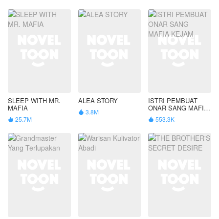
SLEEP WITH MR.
ALEA STORY
ISTRI PEMBUAT
MAFIA
ONAR SANG MAFIA
3.8M

KEJAM
25.7M
553.3K

