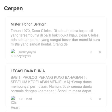
pertemukan dengan seorang wanita yang ternyata
Cerpen
merupakan jodohnya.
Selain perjalanan karir dan cinta, ada sebuah
rahasia yang akhirnya terungkap setelah selama
ini selalu membuatnya penasaran.
Misteri Pohon Beringin
Tahun 1970, Desa Cileles. Di sebuah desa terpencil
yang tersembunyi di balik bukit-bukit hijau, Desa Cileles,
ada sebuah pohon yang sangat besar dan memiliki aura
mistis yang sangat kental. Orang de
sndzzyhrynn
0
0
LEGASI RAJA DUNIA
BAB 1: PROLOG-PERANG KUNO BAHAGIAN 1:
SEBELUM KEGELAPAN MENJELMA] “Setiap dunia
mempunyai permulaan. Namun, tidak semua dunia
bermula dengan keamanan.” Sebelum masa dapat
dihitung, hanya wujud sebu
ICE Heart
0
0