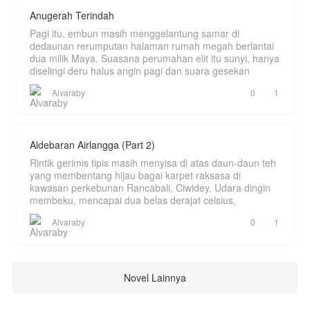
Anugerah Terindah
Pagi itu, embun masih menggelantung samar di
dedaunan rerumputan halaman rumah megah berlantai
dua milik Maya. Suasana perumahan elit itu sunyi, hanya
diselingi deru halus angin pagi dan suara gesekan
Alvaraby
0
1
Aldebaran Airlangga (Part 2)
Rintik gerimis tipis masih menyisa di atas daun-daun teh
yang membentang hijau bagai karpet raksasa di
kawasan perkebunan Rancabali, Ciwidey. Udara dingin
membeku, mencapai dua belas derajat celsius,
Alvaraby
0
1
Novel Lainnya