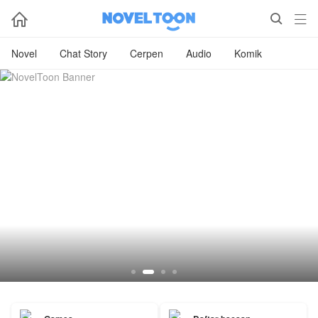



Novel
Chat Story
Cerpen
Audio
Komik