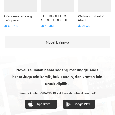
Grandmaster Yang
THE BROTHER'S
Warisan Kulivator
Terlupakan
SECRET DESIRE
Abadi
402.1K
10.4M
79.4K



Novel Lainnya
Novel sejumlah besar sedang menunggu Anda
baca! Juga ada komik, buku audio, dan konten lain
untuk dipilih~
Semua konten
GRATIS
! Klik di bawah untuk download!