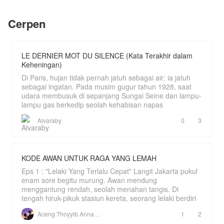
lama.
yang nakal sama Sus, nanti Chan bilang ke
Yayah. Bial Yayah yang ulus."
Livia kini bangkit kembali bukan sebagai
Cerpen
pengemis cinta. Saat Axel mulai memohon
Bagaimana nasib pernikahan Raina kedepannya?
kesempatan kedua karena sadar Elena hanyalah
parasit, Livia hanya tersenyum dingin dibalik
pelukan posesif Morenzo.
LE DERNIER MOT DU SILENCE (Kata Terakhir dalam
Keheningan)
Di Paris, hujan tidak pernah jatuh sebagai air; ia jatuh
sebagai ingatan. Pada musim gugur tahun 1928, saat
udara membusuk di sepanjang Sungai Seine dan lampu-
lampu gas berkedip seolah kehabisan napas
Alvaraby
0
3
KODE AWAN UNTUK RAGA YANG LEMAH
Eps 1 : "Lelaki Yang Terlalu Cepat" Langit Jakarta pukul
enam sore begitu murung. Awan mendung
menggantung rendah, seolah menahan tangis. Di
tengah hiruk-pikuk stasiun kereta, seorang lelaki berdiri
Aceng Thoyyib Annawawy
1
2