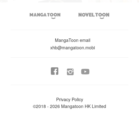


MangaToon email
xhb@mangatoon.mobi


Privacy Policy
©2018 - 2026 Mangatoon HK Limited