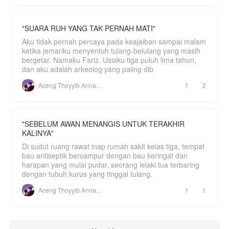
"SUARA RUH YANG TAK PERNAH MATI"
Aku tidak pernah percaya pada keajaiban sampai malam
ketika jemariku menyentuh tulang-belulang yang masih
bergetar. Namaku Fariz. Usiaku tiga puluh lima tahun,
dan aku adalah arkeolog yang paling dib
Aceng Thoyyib Annawawy
1
2
"SEBELUM AWAN MENANGIS UNTUK TERAKHIR
KALINYA"
Di sudut ruang rawat inap rumah sakit kelas tiga, tempat
bau antiseptik bercampur dengan bau keringat dan
harapan yang mulai pudar, seorang lelaki tua terbaring
dengan tubuh kurus yang tinggal tulang.
Aceng Thoyyib Annawawy
1
1