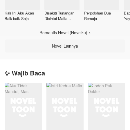
Kali Ini Aku Akan
Disakiti Tunangan
Perjodohan Dua
Bab
Baik-baik Saja
Dicintai Mafia
Remaja
Ya
Posesif
Romantis Novel (Novelku) >
Novel Lainnya
✨ Wajib Baca