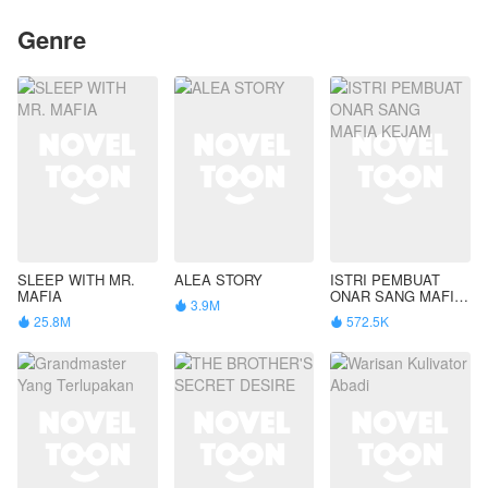
Genre
SLEEP WITH MR.
ALEA STORY
ISTRI PEMBUAT
MAFIA
ONAR SANG MAFIA
3.9M

KEJAM
25.8M
572.5K

