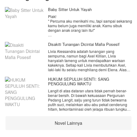
Baby Sitter Untuk Yayah
Plak!
" Percuma aku menikahi mu, tapi sampai sekarang
kamu belum juga memiliki anak. Kamu sibuk
dengan anak orang lain itu!"
" Itu pekerjaanku, Mas. Kamu tahu aku ini baby
sitter. Memang mengurus anak orang lain adalah
Disakiti Tunangan Dicintai Mafia Posesif
pekerjaanku."
Livia Alessandra adalah tunangan yang
sempurna, namun bagi Axel Killian, Livia
Lagi dan lagi, Raina mendapatkan cap lima jari
hanyalah tameng untuk mendapatkan warisan
dari Rusman di pipinya. Dan yang dibahas adalah
kakeknya. Setiap kali Livia membutuhkan Axel,
hal yang sama yakni kenapa dia tak kunjung bisa
laki-laki itu selalu menghilang demi Elena. Alasan
hamil padahal pernikahan mereka sudah berjalan
Axel selalu sama, yaitu Elena fisiknya lemah
3 tahun lamanya.
karena sakit.
HUKUM SEPULUH SENTI: SANG
PENGGULUNG WAKTU
Raina Puspita, usianya 25 tahun sekarang. Dia
Hingga pada akhirnya Livia memilih pergi dan
menikah dengan Rusman Pambudi, pria yang
Langit di atas dataran utara tidak pernah benar-
menghilang dari Axel setelah puncaknya ia
dulu lembut namun kini berubah setelah mereka
benar bersih. Di bawah kekuasaan Perguruan
ditinggal Axel saat fitting baju pengantin. Dan saat
menikah.
Pedang Langit, salju yang turun tidak berwarna
itu Livia sudah tahu tentang hubungan Axel dan
putih suci, melainkan abu-abu pekat cenderung
Elena dibelakangnya. Ternyata Elena bukan
Pernikahan yang ia harap menjadi sebuah rumah
hitam, terkontaminasi oleh jelaga ribuan tungku
sahabat perempuan Axel, tapi mantan pacarnya.
baginya, nyatanya menjadi sebuah gubuk derita.
penempaan baja dan pembakaran dupa energi
Beruntung hari-harinya diwarnai oleh wajah lucu
yang tak pernah padam. Bagian luar sekte itu
Diambang kehancuran hati, semesta tidak
dan tingkah menggemaskan dari Chandran Akash
Novel Lainnya
adalah hamparan lumpur beku yang dingin,
membiarkan Livia jatuh. Ia diselamatkan oleh
Dwiangga.
tempat di mana kasta terendah manusia—para
Morenzo, pemimpin mafia brutal yang diam-diam
budak dan pekerja paksa—merangkak demi
telah mengamatinya dengan obsesi gila sejak
" Sus, abis nanis ya? Janan sedih Sus, kalau ada
menyambung nyawa