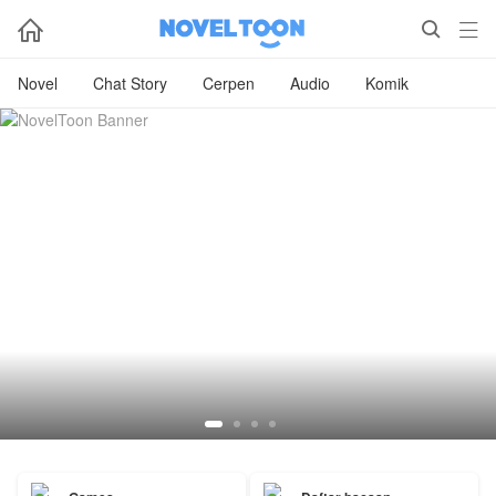



Novel
Chat Story
Cerpen
Audio
Komik