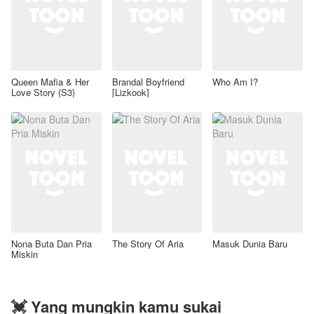
Queen Mafia & Her
Brandal Boyfriend
Who Am I?
Love Story {S3}
[Lizkook]
Nona Buta Dan Pria
The Story Of Aria
Masuk Dunia Baru
Miskin
💓 Yang mungkin kamu sukai