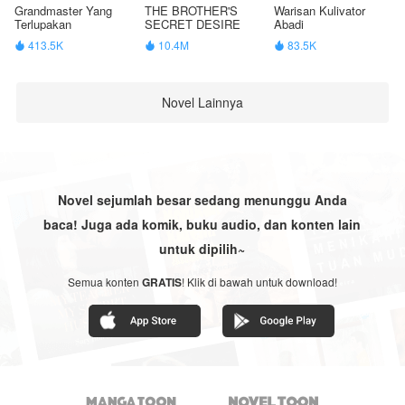
Grandmaster Yang
THE BROTHER'S
Warisan Kulivator
Terlupakan
SECRET DESIRE
Abadi
413.5K
10.4M
83.5K



Novel Lainnya
Novel sejumlah besar sedang menunggu Anda
baca! Juga ada komik, buku audio, dan konten lain
untuk dipilih~
Semua konten
GRATIS
! Klik di bawah untuk download!