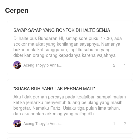
Di balik jeruji besi, di antara tangisan gadis-gadis
Cerpen
yang bernasib sama, Aurelia hanya punya satu
tekad: *bertahan hidup*.
Lalu **dia** datang.
SAYAP-SAYAP YANG RONTOK DI HALTE SENJA
Renard Kwee.
Di halte bus Bundaran HI, setiap sore pukul 17.30, ada
Sang Serigala Hitam.
seekor malaikat yang kehilangan sayapnya. Namanya
bukan malaikat sungguhan, tapi itu sebutan yang
Pemimpin tertinggi organisasi Black Wolf—pria
diberikan orang-orang kepadanya karena wajahnya
paling berkuasa dan paling ditakuti di seluruh Asia
Tenggara. Matanya sedingin es. Perintahnya
Aceng Thoyyib Annawawy
2
1
adalah hukum. Dan ketika semua orang berlutut di
hadapannya, dia hanya mengucapkan empat
kata:
*"Gadis ini—aku ambil."*
"SUARA RUH YANG TAK PERNAH MATI"
Satu kalimat itu mengubah segalanya.
Aku tidak pernah percaya pada keajaiban sampai malam
ketika jemariku menyentuh tulang-belulang yang masih
Tidak ada daftar yang ditempel di dinding. Tidak
bergetar. Namaku Fariz. Usiaku tiga puluh lima tahun,
ada aturan yang dibacakan keras-keras. Namun
**Sepuluh Larangan** Sang Serigala mengikat
dan aku adalah arkeolog yang paling dib
setiap napas, setiap langkah, setiap pilihan
Aurelia—dan dia hanya tahu di mana batasnya
Aceng Thoyyib Annawawy
1
2
setelah melewatinya. Jangan hubungi siapa pun.
Jangan keluar tanpa izin. Jangan pernah
menangis di hadapannya. Melanggar satu saja?