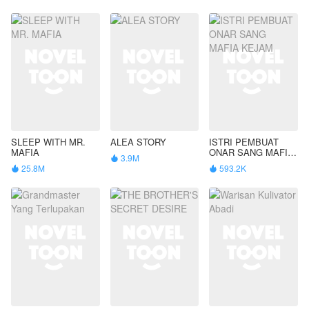
SLEEP WITH MR.
ALEA STORY
ISTRI PEMBUAT
MAFIA
ONAR SANG MAFIA
3.9M

KEJAM
25.8M
593.2K

