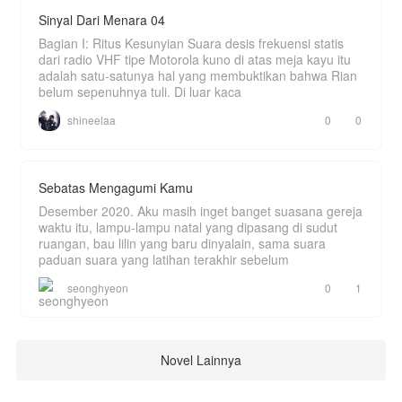
Selalu ada harga yang harus dibayar.
Sinyal Dari Menara 04
Aurelia bukan kekasihnya.
Bagian I: Ritus Kesunyian Suara desis frekuensi statis
Aurelia bukan tawanannya.
dari radio VHF tipe Motorola kuno di atas meja kayu itu
adalah satu-satunya hal yang membuktikan bahwa Rian
Aurelia adalah **miliknya**.
belum sepenuhnya tuli. Di luar kaca
Tapi di balik tembok es Sang Serigala, ada
shineelaa
0
0
retakan yang tak seorang pun boleh tahu.
Diam-diam, Renard menyelamatkan kedua orang
tua Aurelia. Meruntuhkan sebuah bangunan
hanya karena tempat itu membuat gadis itu tidak
Sebatas Mengagumi Kamu
nyaman. Memotong sinyal satelit hanya karena
Aurelia memuji aktor tampan di televisi. Dan di
Desember 2020. Aku masih inget banget suasana gereja
depan cermin kamar mandi yang sunyi, pria paling
waktu itu, lampu-lampu natal yang dipasang di sudut
berbahaya di Segitiga Emas berbisik pada
ruangan, bau lilin yang baru dinyalain, sama suara
bayangannya sendiri:
paduan suara yang latihan terakhir sebelum
*"Memangnya aku... kurang tampan?"*
seonghyeon
0
1
Aurelia tahu—ini bukan cinta biasa. Ini bukan cinta
yang sehat. Dia bahkan sempat mendiagnosis
dirinya sendiri: *sindrom Stockholm*.
Tapi ketika musuh datang menyerang, dan dia
Novel Lainnya
harus memilih antara berlari menuju kebebasan
atau berbalik ke sisi Renard...