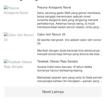
Pesona Antagonis Novel
Asha, seorang gadis SMA yang gemar membaca,
tanpa sengaja menemukan sebuah novel
romantis bergenre dark yang langsung menarik
perhatiannya. Awalnya hanya iseng, ia mulai
membaca kisah kelam penuh obsesi, cinta yang
beracun, dan tokoh antagonis yang kejam namun
memikat. Tanpa sadar, ia terbawa suasana hingga
Calon Istri Nomor 33
larut malam.
32 wanita menyerah. Vivi adalah calon istri nomor
Namun saat ia terbangun, dunia di sekelilingnya
33.
terasa asing.
Asha terkejut ketika menyadari bahwa dirinya
Menikah dengan duda beranak lima seharusnya
bukan lagi berada di dunianya sendiri, melainkan
menjadi solusi bagi dirinya yang divonis tak bisa
masuk ke dalam novel yang semalam ia baca.
punya anak sejak muda.
Lebih buruk lagi, ia bukan tokoh utama yang
Terjebak Obsesi Raja Senjata
memiliki perlindungan plot, juga bukan antagonis
Namun tidak ada yang memberitahunya bahwa
yang berkuasa melainkan hanya seorang figuran.
Aurelia Halim baru berusia 19 tahun ketika
lima anak Pak Baskara telah bersekutu untuk
Seorang figuran yang dalam cerita aslinya dikenal
dunianya hancur berkeping-keping.
mengusir setiap wanita yang mencoba
karena satu hal: tergila-gila pada sang antagonis.
menggantikan posisi ibu mereka. Akankah Vivi
Dan yang paling mengerikan, Asha tahu persis
Mahasiswi sejarah seni yang ceria itu tidak pernah
bertahan, atau menjadi nama berikutnya dalam
bagaimana akhir dari karakter itu nasib paling
menyangka bahwa Om Hongwen—paman yang
daftar kegagalan?
mengenaskan yang bahkan tak layak disebut
membesarkannya sejak kecil, yang membayar
sebagai akhir bahagia.
uang kuliahnya, yang selalu tersenyum di meja
Novel Lainnya
makan keluarga—adalah orang yang menjualnya
ke Segitiga Emas.
Dengan harga 700 ribu yuan.