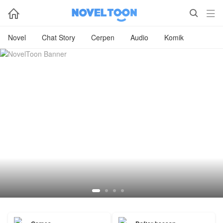



Novel
Chat Story
Cerpen
Audio
Komik