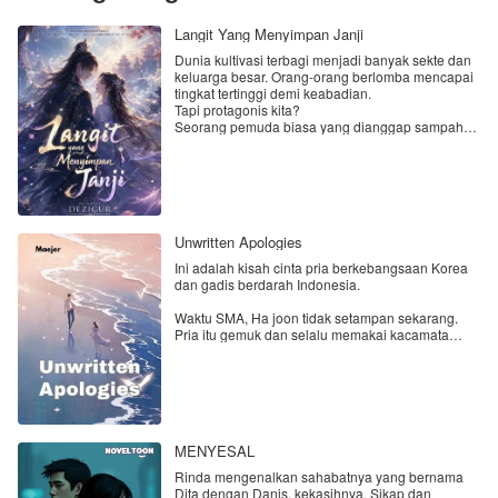
Langit Yang Menyimpan Janji
Dunia kultivasi terbagi menjadi banyak sekte dan
keluarga besar. Orang-orang berlomba mencapai
tingkat tertinggi demi keabadian.
Tapi protagonis kita?
Seorang pemuda biasa yang dianggap sampah
oleh semua orang.
Dia nggak punya bakat kultivasi yang bagus.
Bahkan keluarganya sendiri malu mengakuinya.
Sampai suatu hari, dia bertemu dengan seorang
gadis dari sekte besar.
Cantik, dingin, berbakat, dan statusnya jauh di
Unwritten Apologies
atasnya.
Awalnya mereka saling benci.
Ini adalah kisah cinta pria berkebangsaan Korea
Lalu mulai saling peduli.
dan gadis berdarah Indonesia.
Lalu muncul masalah...
Si gadis ternyata sudah dijodohkan dengan
Waktu SMA, Ha joon tidak setampan sekarang.
seorang jenius dari sekte lain.
Pria itu gemuk dan selalu memakai kacamata
tebal kemana-mana. Ha joon sangat menyukai
Rubi, gadis populer di sekolahnya.
Namun suatu hari Ha joon mendengar Rubi
menghina dan mengolok-oloknya di depan teman-
teman kelas mereka. Rasa suka Ha joon berubah
MENYESAL
menjadi benci. Ia pun memutuskan pindah ke
kampung halamannya di Seoul.
Rinda mengenalkan sahabatnya yang bernama
Dita dengan Danis, kekasihnya. Sikap dan