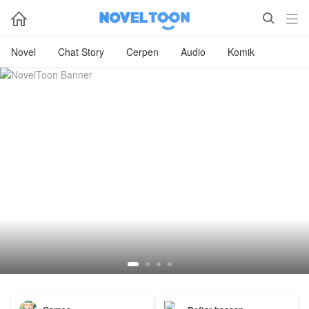



Novel
Chat Story
Cerpen
Audio
Komik