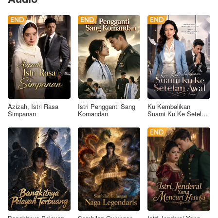
Azizah, Istri Rasa
Istri Pengganti Sang
Ku Kembalikan
Simpanan
Komandan
Suami Ku Ke Setelan
Awal