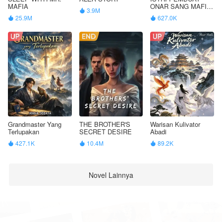
MAFIA
ONAR SANG MAFIA
3.9M

KEJAM
25.9M
627.0K


Grandmaster Yang
THE BROTHER'S
Warisan Kulivator
Terlupakan
SECRET DESIRE
Abadi
427.1K
10.4M
89.2K



Novel Lainnya