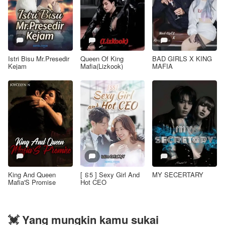
Istri Bisu Mr.Presedir
Queen Of King
BAD GIRLS X KING
Kejam
Mafia(Lizkook)
MAFIA
King And Queen
[ ៜ5 ] Sexy Girl And
MY SECERTARY
Mafia'S Promise
Hot CEO
💓 Yang mungkin kamu sukai