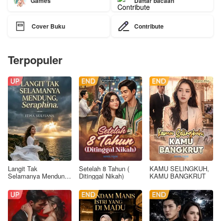
Games
Daftar bacaan

Cover Buku
Contribute
Terpopuler
Langit Tak
Setelah 8 Tahun (
KAMU SELINGKUH,
Selamanya Mendung,
Ditinggal Nikah)
KAMU BANGKRUT
Seraphina