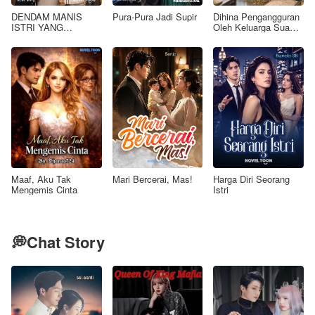
DENDAM MANIS
Pura-Pura Jadi Supir
Dihina Pengangguran
ISTRI YANG
Oleh Keluarga Suami,
DIMADU
Aku Wanita Kaya
Raya!
Maaf, Aku Tak
Mari Bercerai, Mas!
Harga Diri Seorang
Mengemis Cinta
Istri
💭Chat Story