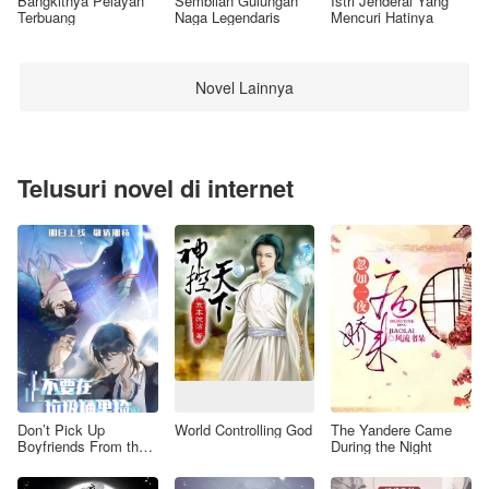
Bangkitnya Pelayan
Sembilan Gulungan
Istri Jenderal Yang
Terbuang
Naga Legendaris
Mencuri Hatinya
Novel Lainnya
Telusuri novel di internet
Don’t Pick Up
World Controlling God
The Yandere Came
Boyfriends From the
During the Night
Trash Bin