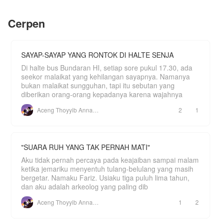
Athalla menawarkan pernikahan sebagai bentuk
Karena suatu hari nanti, 88 konstelasi akan
sama.
tanggung jawabnya.
menjadi kekuatannya.
Cerpen
"Gilang, kapan kamu menikahi sahabatku.
Romantis/Komedi/Sangat mendekati keseharian.
Katanya dia juga sedang hamil." Ucapan
Thanks buat yg sudah mampir ya💋❤️🫂
Kakaknya membuat Gilang melotot.
"Hussttt... Jangan bicara di sini."
SAYAP-SAYAP YANG RONTOK DI HALTE SENJA
"Kenapa kamu takut istrimu tahu? Bukankah itu
Di halte bus Bundaran HI, setiap sore pukul 17.30, ada
akan lebih bagus, kalian tidak perlu sembunyi-
seekor malaikat yang kehilangan sayapnya. Namanya
sembunyi lagi untuk menutupi hubungan kalian.
bukan malaikat sungguhan, tapi itu sebutan yang
Aku tidak mau ya, kamu hanya mempermainkan
diberikan orang-orang kepadanya karena wajahnya
perasaan Zemira Adele. Kamu tahu, dia adalah
perempuan terhormat yang punya keluarga
Aceng Thoyyib Annawawy
2
1
terpandang. Jangan sampai orang tahu jika dia
hamil di luar nikah."
Tanpa mereka sadari, ada seseorang yang
mendengar semua pembicaraan itu.
"SUARA RUH YANG TAK PERNAH MATI"
"Baiklah, aku pasti akan ikuti permainan kalian
Aku tidak pernah percaya pada keajaiban sampai malam
semua."
ketika jemariku menyentuh tulang-belulang yang masih
bergetar. Namaku Fariz. Usiaku tiga puluh lima tahun,
dan aku adalah arkeolog yang paling dib
Aceng Thoyyib Annawawy
1
2