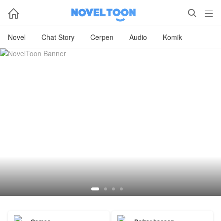



Novel
Chat Story
Cerpen
Audio
Komik