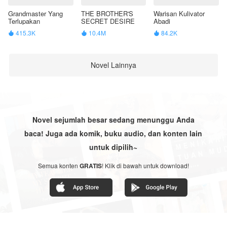
Grandmaster Yang
THE BROTHER'S
Warisan Kulivator
Terlupakan
SECRET DESIRE
Abadi
415.3K
10.4M
84.2K



Novel Lainnya
Novel sejumlah besar sedang menunggu Anda
baca! Juga ada komik, buku audio, dan konten lain
untuk dipilih~
Semua konten
GRATIS
! Klik di bawah untuk download!