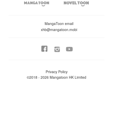


MangaToon email
xhb@mangatoon.mobi


Privacy Policy
©2018 - 2026 Mangatoon HK Limited