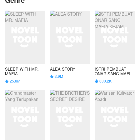
SLEEP WITH MR.
ALEA STORY
ISTRI PEMBUAT
MAFIA
ONAR SANG MAFIA
3.9M

KEJAM
25.8M
600.2K

