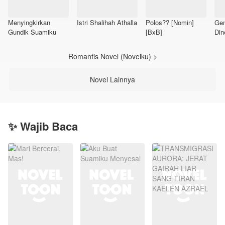
Menyingkirkan
Istri Shalihah Athalla
Polos?? [Nomin]
Gen
Gundik Suamiku
[BxB]
Din
Romantis Novel (Novelku) >
Novel Lainnya
✨ Wajib Baca