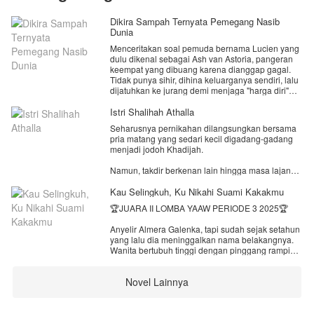
Dikira Sampah Ternyata Pemegang Nasib
Dunia
Menceritakan soal pemuda bernama Lucien yang
dulu dikenal sebagai Ash van Astoria, pangeran
keempat yang dibuang karena dianggap gagal.
Tidak punya sihir, dihina keluarganya sendiri, lalu
dijatuhkan ke jurang demi menjaga "harga diri"
kerajaan.
Istri Shalihah Athalla
Tapi bukannya mati, ia justru dipilih oleh
Seharusnya pernikahan dilangsungkan bersama
konstelasi kuno, Ophiuchus.
pria matang yang sedari kecil digadang-gadang
menjadi jodoh Khadijah.
Sejak saat itu, hidupnya berubah.
Namun, takdir berkenan lain hingga masa lajang
Lucien mendapatkan kekuatan langka,
Khadijah harus berakhir dengan pemuda asing
kemampuan untuk memanggil dan mewarisi
yang menabraknya hingga lumpuh.
Kau Selingkuh, Ku Nikahi Suami Kakakmu
kekuatan dari para rasi bintang. Namun setiap
konstelasi hanya akan memberikan kekuatannya
🏆JUARA II LOMBA YAAW PERIODE 3 2025🏆
Kedatangan Athalla di Kalimantan Barat untuk
kepada orang yang mereka akui.
memenuhi panggilan balap liar, justru disambut
Anyelir Almera Galenka, tapi sudah sejak setahun
dengan jodoh tidak terduga-duga.
Ditemani Chiron dari Konstelasi Centaurus,
yang lalu dia meninggalkan nama belakangnya.
Lucien memulai perjalanan untuk menjadi lebih
Wanita bertubuh tinggi dengan pinggang ramping
Pasalnya, kecelakaan malam itu membuat calon
kuat, menaklukkan ujian para bintang, dan
yang kini tengah hamil 5 bulan itu rela menutupi
suami Khadijah lebih memilih menikahi adik
membuktikan kalau "sampah" yang dibuang
identitasnya demi menikah dengan pria pujaan
kandungnya; Nayya.
kerajaan… bisa bersinar paling terang.
Novel Lainnya
hatinya.
Khadijah dibuat remuk oleh pengkhianatan calon
Dan ini baru permulaan.
Gilang Pradipa seorang pria dari kalangan biasa,
suami dan adiknya. Lantas, di waktu yang sama,
kakak tingkatnya waktu kuliah di kampus yang