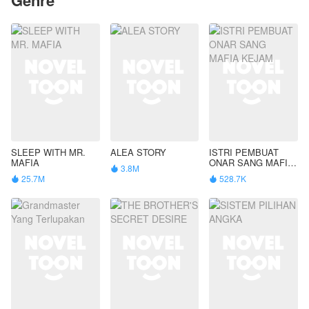
SLEEP WITH MR.
ALEA STORY
ISTRI PEMBUAT
MAFIA
ONAR SANG MAFIA
3.8M

KEJAM
25.7M
528.7K

