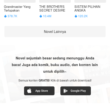
Grandmaster Yang
THE BROTHER'S
SISTEM PILIHAN
Terlupakan
SECRET DESIRE
ANGKA
378.7K
10.4M
120.2K



Novel Lainnya
Novel sejumlah besar sedang menunggu Anda
baca! Juga ada komik, buku audio, dan konten lain
untuk dipilih~
Semua konten
GRATIS
! Klik di bawah untuk download!