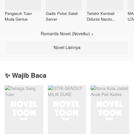
Pengasuh Tuan
Gadis Polos Salah
Terlahir Kembali
MA
Muda Genius
Server
Didunia Naruto
LO
Sebagai Klan Senju
Romantis Novel (Novelku) >
Novel Lainnya
✨ Wajib Baca