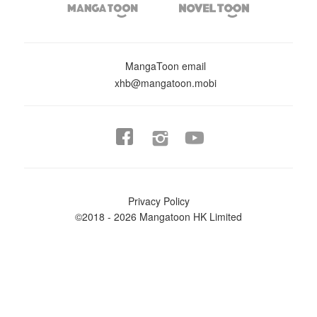


MangaToon email
xhb@mangatoon.mobi


Privacy Policy
©2018 - 2026 Mangatoon HK Limited