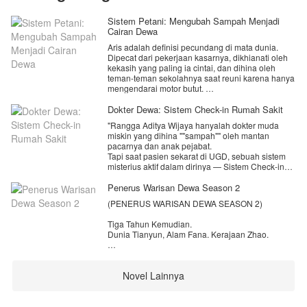
Sistem Petani: Mengubah Sampah Menjadi
Cairan Dewa
Aris adalah definisi pecundang di mata dunia.
Dipecat dari pekerjaan kasarnya, dikhianati oleh
kekasih yang paling ia cintai, dan dihina oleh
teman-teman sekolahnya saat reuni karena hanya
mengendarai motor butut.
Satu-satunya harta yang ia miliki hanyalah
Dokter Dewa: Sistem Check-in Rumah Sakit
sebidang tanah warisan kakeknya di pinggiran
"Rangga Aditya Wijaya hanyalah dokter muda
kota.
miskin yang dihina ""sampah"" oleh mantan
pacarnya dan anak pejabat.
Namun, harapan Aris hancur saat ia kembali.
Tapi saat pasien sekarat di UGD, sebuah sistem
Tanah yang ia impikan menjadi tempat tinggal
misterius aktif dalam dirinya — Sistem Check-in
yang tenang, telah berubah menjadi gunung
Dokter Dewa.
sampah ilegal—sebuah "borok" kota yang
Setiap kali ia check-in di situasi darurat, ia
Penerus Warisan Dewa Season 2
dikuasai mafia dan oknum korup.
mendapatkan keahlian bedah kelas dunia, uang
(PENERUS WARISAN DEWA SEASON 2)
ratusan juta, dan resep obat revolusioner.
Di titik terendah hidupnya, sebuah suara dingin
Dari nol, Rangga akan mengguncang seluruh
bergema di kepalanya:
Tiga Tahun Kemudian.
dunia kedokteran."
Dunia Tianyun, Alam Fana. Kerajaan Zhao.
[Ding! Sistem Petani Sultan Diaktifkan!]
Ini adalah sebuah dunia yang tidak memiliki
[Misi Pemula : bersihkan 10 KG sampah]
konsep Qi, tidak ada kultivator yang membelah
Novel Lainnya
gunung, dan tidak ada dewa yang menginjak-injak
[Hadiah : alat penyulingan esensi Cairan dewa]
langit. Ini adalah alam yang murni fana, di mana
baja dan kuda adalah senjata tertinggi, dan umur
[Mulai Proses Penyulingan... Menghasilkan:
seratus tahun adalah sebuah mukjizat.