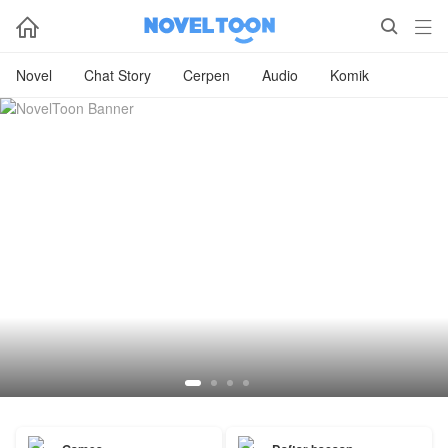



Novel
Chat Story
Cerpen
Audio
Komik