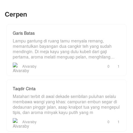
Cairan Dewa Tingkat 1!]
Di halaman belakang Istana Kerajaan Zhao,
Cerpen
Satu tetes cairan itu mampu mengubah tanah
bunga persik sedang bermekaran dengan
beracun menjadi Lahan Surgawi.
indahnya. Angin musim semi berhembus sejuk.
. Satu tetes lagi mampu membuat tanaman mati
Di atas hamparan tikar bambu yang mewah,
tumbuh kembali dengan khasiat luar biasa,
seorang anak laki-laki berusia tiga tahun sedang
Garis Batas
dengan cairan ini dia menjadi petani sultan
duduk diam menatap kelopak bunga yang jatuh.
Wajahnya sangat tampan namun memancarkan
Lampu gantung di ruang tamu menyala remang,
ketenangan yang tidak wajar untuk anak
memantulkan bayangan dua cangkir teh yang sudah
seusianya. Matanya hitam pekat, sedalam lautan
mendingin. Di meja kayu yang dulu kubeli dari gaji
malam.
pertama, aroma melati menguap pelan, menghilang
ditelan k
Ia adalah Zhao Xuan, Pangeran Ketiga dari
Alvaraby
0
1
Kerajaan Zhao.
Taqdir Cinta
Matahari terbit di awal dekade sembilan puluhan selalu
membawa wangi yang khas: campuran embun segar di
dedaunan pinggir jalan, asap knalpot tua yang mengepul
tipis, dan aroma minyak kayu putih yang m
Alvaraby
0
1