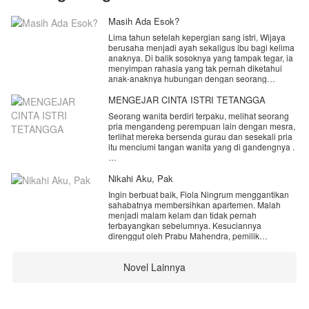
Masih Ada Esok?
Lima tahun setelah kepergian sang istri, Wijaya
berusaha menjadi ayah sekaligus ibu bagi kelima
anaknya. Di balik sosoknya yang tampak tegar, ia
menyimpan rahasia yang tak pernah diketahui
anak-anaknya hubungan dengan seorang
perempuan yang telah lama hadir dalam
hidupnya.
MENGEJAR CINTA ISTRI TETANGGA
Seorang wanita berdiri terpaku, melihat seorang
Owen, si sulung yang selalu memikul tanggung
pria mengandeng perempuan lain dengan mesra,
jawab keluarga. Rafa, yang keras kepala dan
terlihat mereka bersenda gurau dan sesekali pria
mudah terbakar emosi. Lily, putri kesayangan
itu menciumi tangan wanita yang di gandengnya .
ayahnya yang selalu berusaha menjadi
penengah. Wafa, anak yang selalu tenang dengan
Tak terasa air matanya mengalir, pandangannya
senyum dan tawanya. Dan Ell, si bungsu yang
nanar melihat pasangan yang sepertinya sedang
Nikahi Aku, Pak
menjadi pelipur lara keluarga.
kasmaran.
Ingin berbuat baik, Fiola Ningrum menggantikan
Ketika satu per satu rahasia mulai terungkap,
sahabatnya membersihkan apartemen. Malah
" Kenapa kalian menghianatiku, tega sekali kalian
ikatan keluarga yang selama ini terlihat baik-baik
menjadi malam kelam dan tidak pernah
melakukan ini padaku " gumam wanita yang
saja perlahan retak. Penyesalan datang terlambat,
terbayangkan sebelumnya. Kesuciannya
memakai topi dan kacamata hitam itu.
sementara waktu terus berjalan tanpa pernah
direnggut oleh Prabu Mahendra, pemilik
menunggu siapa pun.
apartemen. Masalah semakin rumit ketika ia
Dengan air mata yang berderai ia membalikkan
dijemput paksa orang tua untuk dijodohkan,
badannya dan melangkah cepat dengan
Di antara cinta, amarah, dan pengorbanan,
Novel Lainnya
nyatanya Fiola sedang hamil.
menundukkan kepalanya untuk menyembunyikan
mereka akan menyadari bahwa tidak semua
air matanya.
kesempatan datang untuk kedua kalinya. Sebab,
“Uang yang akan kamu terima adalah bentuk
ada seseorang yang diam-diam sedang
tanggung jawab, jangan berharap yang lain.” ==
Bruuk... wanita itu menabrak seorang pria di dekat
menghitung... waktu yang tersisa.
Prabu Mahendra.