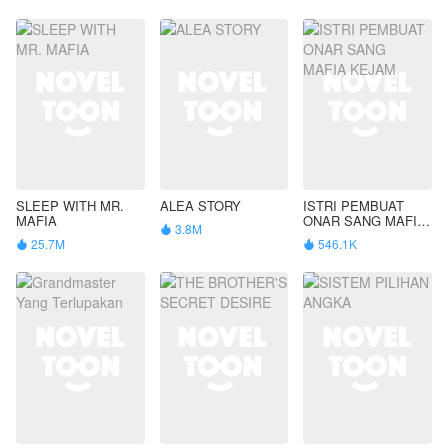
SLEEP WITH MR.
ALEA STORY
ISTRI PEMBUAT
MAFIA
ONAR SANG MAFIA
3.8M

KEJAM
25.7M
546.1K

