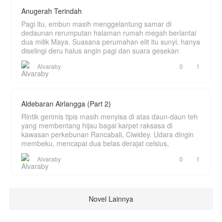
Anugerah Terindah
Pagi itu, embun masih menggelantung samar di
dedaunan rerumputan halaman rumah megah berlantai
dua milik Maya. Suasana perumahan elit itu sunyi, hanya
diselingi deru halus angin pagi dan suara gesekan
Alvaraby
0
1
Aldebaran Airlangga (Part 2)
Rintik gerimis tipis masih menyisa di atas daun-daun teh
yang membentang hijau bagai karpet raksasa di
kawasan perkebunan Rancabali, Ciwidey. Udara dingin
membeku, mencapai dua belas derajat celsius,
Alvaraby
0
1
Novel Lainnya