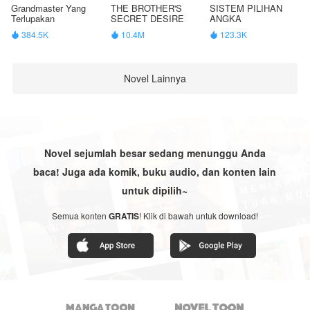
Grandmaster Yang
THE BROTHER'S
SISTEM PILIHAN
Terlupakan
SECRET DESIRE
ANGKA
384.5K
10.4M
123.3K



Novel Lainnya
Novel sejumlah besar sedang menunggu Anda
baca! Juga ada komik, buku audio, dan konten lain
untuk dipilih~
Semua konten
GRATIS
! Klik di bawah untuk download!