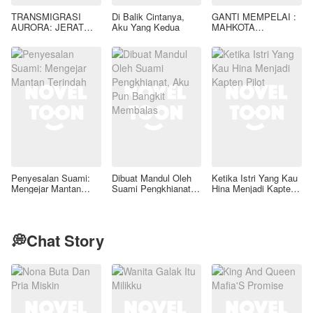
TRANSMIGRASI
Di Balik Cintanya,
GANTI MEMPELAI :
AURORA: JERAT
Aku Yang Kedua
MAHKOTA
GAIRAH LIAR SANG
PELINDUNG TUAN
TIRAN KAELEN
ARDIANSYAH
AZRAEL
Penyesalan Suami:
Dibuat Mandul Oleh
Ketika Istri Yang Kau
Mengejar Mantan
Suami Pengkhianat,
Hina Menjadi Kapten
Terindah
Aku Pun Bangkit
Pilot
Membalas
💭Chat Story