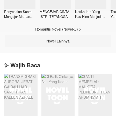
Penyesalan Suami:
MENGEJAR CINTA
Ketika Istri Yang
Ter
Mengejar Mantan
ISTRI TETANGGA
Kau Hina Menjadi
Yan
Terindah
Kapten Pilot
Romantis Novel (Novelku) >
Novel Lainnya
✨ Wajib Baca