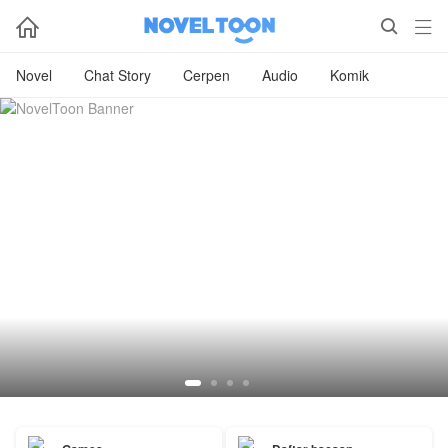



Novel
Chat Story
Cerpen
Audio
Komik