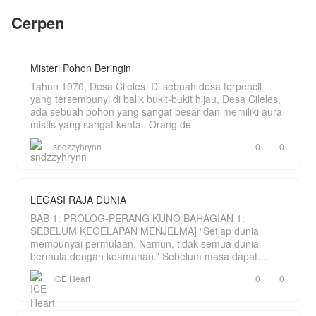
pintu keluar.
Cerpen
" Maaf.... " Ucapnya dan kemudian ia berjongkok
dan tiba - tiba menangis tersedu sedu, pria yang di
tabrak nya ikut berjongkok untuk melihat keadaan
wanita itu.
Misteri Pohon Beringin
" Maaf.. apa ada yang sakit? " tanya pria itu, tak
Tahun 1970, Desa Cileles. Di sebuah desa terpencil
ada sahutan dari wanita itu , justru tangisan wanita
yang tersembunyi di balik bukit-bukit hijau, Desa Cileles,
itu semakin kencang , sontak membuat pria itu
panik.
ada sebuah pohon yang sangat besar dan memiliki aura
mistis yang sangat kental. Orang de
sndzzyhrynn
0
0
LEGASI RAJA DUNIA
BAB 1: PROLOG-PERANG KUNO BAHAGIAN 1:
SEBELUM KEGELAPAN MENJELMA] “Setiap dunia
mempunyai permulaan. Namun, tidak semua dunia
bermula dengan keamanan.” Sebelum masa dapat
dihitung, hanya wujud sebu
ICE Heart
0
0