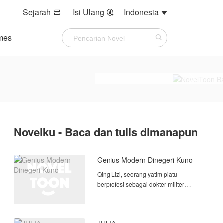
Sejarah
Isi Ulang
Indonesia



mes
Novelku - Baca dan tulis dimanapun
Genius Modern Dinegeri Kuno
Qing Lizi, seorang yatim piatu
berprofesi sebagai dokter militer
genius yang menguasai banyak hal.
Selain cantik, ia juga memiliki dedikasi
tinggi pada tugasnya.