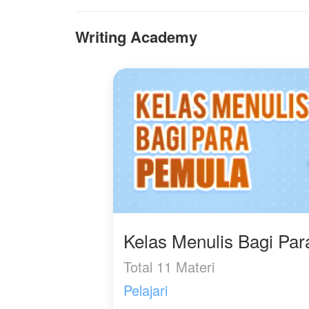
yang sempurna, tinggi,
L
tampan, atletis, dan
ki
Writing Academy
berbalut setelan jas
ke
mewah dengan latar
belakang gemerlap kota
metropolitan. Di satu sisi,
ia adalah pria malang
yang terpinggirkan; di sisi
lain, ia adalah pangeran
sempurna yang dipuja
semua orang.
"ketika takdir
memberikan mu dua
tubuh, mana yg akan
kamu pilih?"
Kelas Menulis Bagi Pa
Total 11 Materi
Pelajari