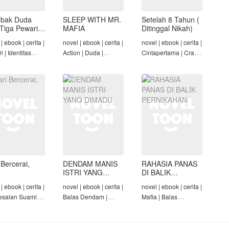
ebak Duda
SLEEP WITH MR.
Setelah 8 Tahun (
Tiga Pewaris
MAFIA
Ditinggal Nikah)
lnya
| ebook | cerita |
novel | ebook | cerita |
novel | ebook | cerita |
ri | Identitas
Action | Duda |
Cintapertama | Crazy
mbunyi | Mafia |
Roman-Angst Mafia |
Rich/Konglomerat |
t
Tamat
Cinta Seiring Waktu |
Tamat
 Bercerai,
DENDAM MANIS
RAHASIA PANAS
ISTRI YANG
DI BALIK
DIMADU
PERNIKAHAN
| ebook | cerita |
novel | ebook | cerita |
novel | ebook | cerita |
salan Suami |
Balas Dendam |
Mafia | Balas
itas Tersembunyi
Penyesalan Suami |
Dendam | Diam-Diam
yesalan
CEO | Tamat
Cinta
rga | Tamat