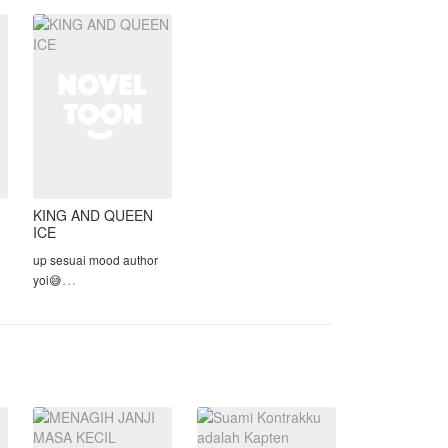
kesatuan. Semua terjadi
karena perjodohan.
.
Na
KING AND QUEEN
ICE
up sesuai mood author
yoi😅
an
please gausah plagiat
Ama cerita
AUTHOR,punya otak?
pakai berfikir dongs
gosah jiplak karya orng!!!!
,
BUAT KALIAN INI HANYA