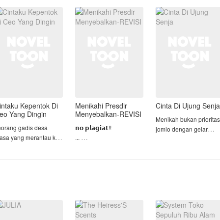
empurna. Pernikahan
keadaan hamil.
jejak wanita lain dalam
ang tinggal menghitung
biduk rumah tangganya
ari mendadak batal, se
Sampai suatu hari
Bahka
Arkana bertemu kemb
intaku Kepentok Di
Menikahi Presdir
Cinta Di Ujung Senja
eo Yang Dingin
Menyebalkan-REVISI
Menikah bukan prioritas
eorang gadis desa
𝗻𝗼 𝗽𝗹𝗮𝗴𝗶𝗮𝘁!!
jomlo dengan gelar
iasa yang merantau ke
...
Bujangan Paling Tamp
ota & ketemu seorang
Elisa atau lebih akrab
itu mengingat usianya
eo yang super
dipanggil Lisa seorang
sudah kepala empat
ingin,dan akhirnya
gadis yang selalu
sampai ia bertemu
adis desa tersebut bisa
merasa kehadirannya tak
dengan gadis yang
enaklukkan seorang
diinginkan bahkan oleh
memiliki kisah cinta
eo yang super dingin
orang tuanya sendiri.
nelangsa seperti dirinya
api perhatian dengan
Suatu hari dia dipaksa
Sakila. Ga
dis itu, y
untuk menikahi seorang