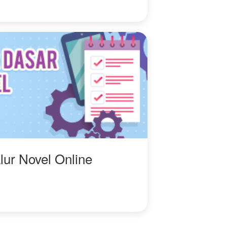
menjadi hal paling nyata
di hidupnya.
lur Novel Online