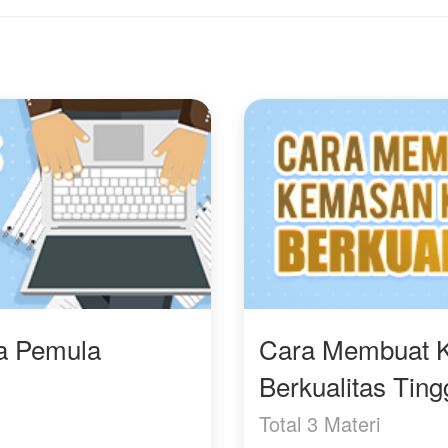
menghancurkan para
alu, bagaimanakah
aroma tubuh dingin
orang sombong yang
sah selanjutnya ? di
menyerupai mawar es
dulu meremehkannya.
poin aja..
milik Issabelle menjadi
satu-satunya wewangian
yang bisa dicium oleh
Navarro setelah 16 tahun
hidupnya.
Terpikat oleh takdir yang
tak terelakkan, Navarro
mulai terobsesi untuk
menguak topeng
misterius gadis beasiswa
tersebut, memicu perang
insting yang mematikan
di antara dua predator
puncak.
ra Pemula
Cara Membuat 
Berkualitas Ting
Happy reading 🌷
Total 3 Materi