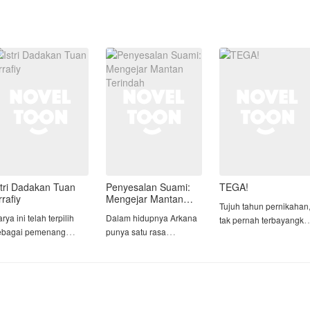
stri Dadakan Tuan
Penyesalan Suami:
TEGA!
rrafiy
Mengejar Mantan
Tujuh tahun pernikahan
Terindah
rya ini telah terpilih
Dalam hidupnya Arkana
tak pernah terbayangka
ebagai pemenang
punya satu rasa
dirinya akan menjumpai
AAW 2026 periode 1
penyesalan yang teramat
hal yang paling
kategori 2 juara 3🥳 🎉 🎉
sangat. Bahkan dia tidak
menyakitkan dalam
tahu ketika berpisah
perjalanan hidupnya.
rsy Raihana Syahira
dengan Kanaya, wanita
ercaya hidupnya akan
itu sedang dalam
Arimbi, ia menemukan