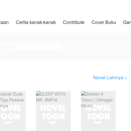
caan
Cerita kanak-kanak
Contribute
Cover Buku
Ga
Novel Lainnya >