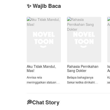
✨ Wajib Baca
Aku Tidak Mandul,
Rahasia Pernikahan
I
Mas!
Sang Dokter
A
Annisa rela
Betapa bahagianya
Ka
meninggalkan statusnya
Sekar ketika dinikahi
s
sebagai putri tunggal
oleh dokter yang
Y
keluarga terpandang
bernama Ilham Caniago.
demi menikahi Haikal,
Sekar yang bekerja
💭Chat Story
pria yang ia cintai.
sebagai perawat
A
Bahkan, ia menolak
menyadari jika ia bukan
p