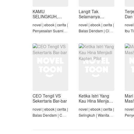
KAMU
Langit Tak
Terj
SELINGKUH,
Selamanya
Dan 
KAMU
Mendung,
Naka
novel | ebook | cerita |
novel | ebook | cerita |
novel 
BANGKRUT
Seraphina
Penyesalan Suami |
Balas Dendam | Cinta
Ibu Ti
Identitas Tersembunyi
Seiring Waktu |
Terse
| Balas Dendam |
Penyesalan Suami
Tama
Tamat
CEO Tengil VS
Ketika Istri Yang
Mari
Sekertaris Bar-bar
Kau Hina Menjadi
Mas!
Kapten Pilot
novel | ebook | cerita |
novel | ebook | cerita |
novel 
Balas Dendam | CEO
Selingkuh | Wanita
Penye
| Mafia | Tamat
Karir | Penyesalan
Ident
Suami | Tamat
| Pen
Kelua