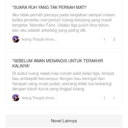
"SUARA RUH YANG TAK PERNAH MATI"
Aku tidak pernah percaya pada keajaiban sampai malam
ketika jemariku menyentuh tulang-belulang yang masih
bergetar. Namaku Fariz. Usiaku tiga puluh lima tahun,
dan aku adalah arkeolog yang paling dib
Aceng Thoyyib Annawawy
1
2
"SEBELUM AWAN MENANGIS UNTUK TERAKHIR
KALINYA"
Di sudut ruang rawat inap rumah sakit kelas tiga, tempat
bau antiseptik bercampur dengan bau keringat dan
harapan yang mulai pudar, seorang lelaki tua terbaring
dengan tubuh kurus yang tinggal tulang.
Aceng Thoyyib Annawawy
1
1
Novel Lainnya