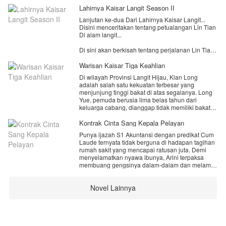
Lahirnya Kaisar Langit Season II
Lanjutan ke-dua Dari Lahirnya Kaisar Langit...
Disini menceritakan tentang petualangan Lin Tian
Di alam langit...
Di sini akan berkisah tentang perjalanan Lin Tian
di alam langit, menjadi penguasa satu alam dan
berjuang untuk mencapai istana langit,
Warisan Kaisar Tiga Keahlian
megemban tugas dari kaisar langit terdahulu Lin
Di wilayah Provinsi Langit Hijau, Klan Long
Tian berjalan dalam jalan yang penuh dengan
adalah salah satu kekuatan terbesar yang
kesulitan...
menjunjung tinggi bakat di atas segalanya. Long
Yue, pemuda berusia lima belas tahun dari
Perjalanan yang akan membuat Lin Tian
keluarga cabang, dianggap tidak memiliki bakat
selangkah demi selangkah menuju tahtanya untuk
sama sekali dalam tiga jalur kekuatan utama klan
menjadi seorang kaisar langit! dewa dari segala
—kultivasi, alkimia, maupun pembentukan
Kontrak Cinta Sang Kepala Pelayan
para dewa dan penguasa seluruh alam langit!
formasi. Ia hidup dalam keterasingan,
Punya ijazah S1 Akuntansi dengan predikat Cum
penghinaan, dan diasingkan oleh seluruh anggota
Laude ternyata tidak berguna di hadapan tagihan
klan bahkan keluarganya sendiri karena dianggap
rumah sakit yang mencapai ratusan juta. Demi
beban yang tidak berguna. Saat kepala klan
menyelamatkan nyawa ibunya, Arini terpaksa
mengusulkannya untuk dibuang di pertemuan
membuang gengsinya dalam-dalam dan melamar
tahunan, Long Yue dengan berani mengumumkan
menjadi kepala pelayan di penthouse mewah
kepergiannya secara sukarela dan bersumpah
milik Adrian—seorang CEO muda kaya raya yang
akan kembali sebagai sosok terhebat yang pernah
Novel Lainnya
terkenal sedingin es kutub utara.Kerja keras Arini
ada.
yang super rapi dan cerdas perlahan menarik
perhatian sang Kakek pemilik takhta
apa yang akan terjadi selanjutnya.?
konglomerasi. Salah paham pun terjadi. Demi
dan akankah Long Yue berhasil membuktikan
mempertahankan posisinya sebagai pewaris
kepada klan nya.?
tunggal, Adrian terpaksa berbohong dan