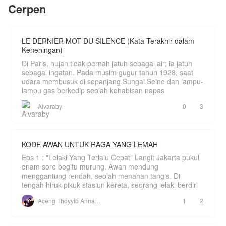
Cerpen
mengenalkan pelayannya itu sebagai calon
istri.Sebuah kontrak pernikahan satu tahun
akhirnya disodorkan di atas meja marmer.Gaji
ratusan juta, seluruh utang lunas, dengan satu
syarat mutlak: Dilarang saling jatuh
LE DERNIER MOT DU SILENCE (Kata Terakhir dalam
cinta.Mampukah Arini bertahan menghadapi sikap
Keheningan)
dingin sang konglomerat di bawah satu atap yang
sama? Ataukah pernikahan pura-pura ini justru
Di Paris, hujan tidak pernah jatuh sebagai air; ia jatuh
akan mencairkan hati sang es kutub utara yang
sebagai ingatan. Pada musim gugur tahun 1928, saat
selama ini membeku?
udara membusuk di sepanjang Sungai Seine dan lampu-
lampu gas berkedip seolah kehabisan napas
Alvaraby
0
3
KODE AWAN UNTUK RAGA YANG LEMAH
Eps 1 : "Lelaki Yang Terlalu Cepat" Langit Jakarta pukul
enam sore begitu murung. Awan mendung
menggantung rendah, seolah menahan tangis. Di
tengah hiruk-pikuk stasiun kereta, seorang lelaki berdiri
Aceng Thoyyib Annawawy
1
2