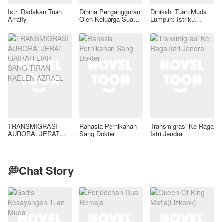
Istri Dadakan Tuan
Dihina Pengangguran
Dinikahi Tuan Muda
Arrafiy
Oleh Keluarga Suami,
Lumpuh: Istriku
Aku Wanita Kaya
Ternyata Dokter
Raya!
Bedah Jenius
TRANSMIGRASI
Rahasia Pernikahan
Transmigrasi Ke Raga
AURORA: JERAT
Sang Dokter
Istri Jendral
GAIRAH LIAR SANG
TIRAN KAELEN
AZRAEL
💭Chat Story