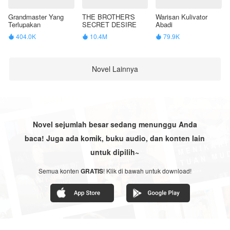
Grandmaster Yang
THE BROTHER'S
Warisan Kulivator
Terlupakan
SECRET DESIRE
Abadi
404.0K
10.4M
79.9K



Novel Lainnya
Novel sejumlah besar sedang menunggu Anda
baca! Juga ada komik, buku audio, dan konten lain
untuk dipilih~
Semua konten
GRATIS
! Klik di bawah untuk download!