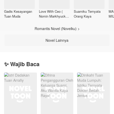
Gadis Kesayangan
Love With Ceo (
Suamiku Ternyata
MA
Tuan Muda
Nomin Markhyuck
Orang Kaya
MI
Jaeyong Yuwin
SU
Jhonten Hyunlix )
PE
Romantis Novel (Novelku) >
Novel Lainnya
✨ Wajib Baca