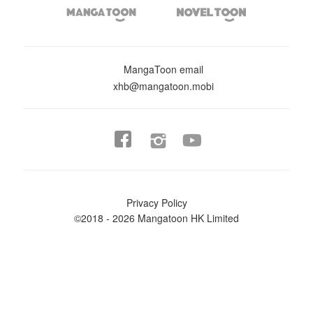


MangaToon email
xhb@mangatoon.mobi


Privacy Policy
©2018 - 2026 Mangatoon HK Limited