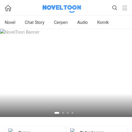



Novel
Chat Story
Cerpen
Audio
Komik