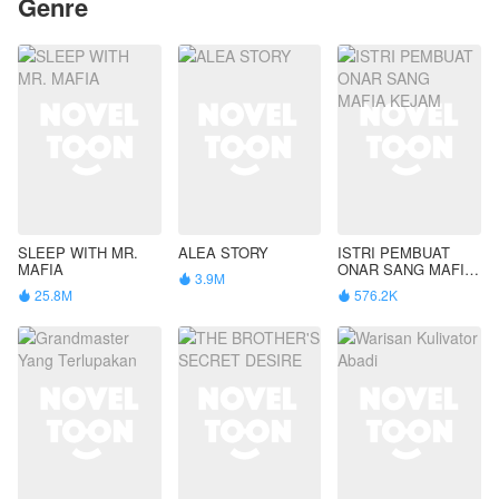
Genre
SLEEP WITH MR.
ALEA STORY
ISTRI PEMBUAT
MAFIA
ONAR SANG MAFIA
3.9M

KEJAM
25.8M
576.2K

