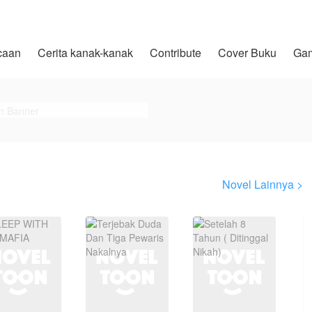
caan
Cerita kanak-kanak
Contribute
Cover Buku
Ga
Novel Lainnya >