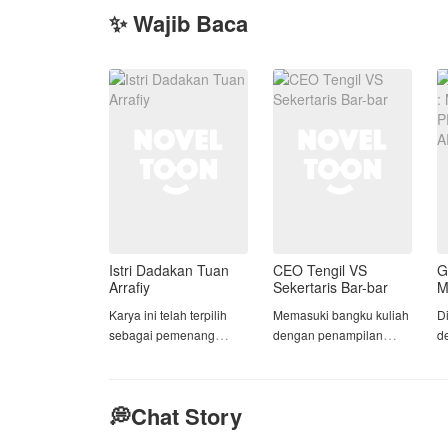
✨ Wajib Baca
Istri Dadakan Tuan
CEO Tengil VS
G
Arrafiy
Sekertaris Bar-bar
M
P
Karya ini telah terpilih
Memasuki bangku kuliah
D
A
sebagai pemenang
dengan penampilan
d
YAAW 2026 periode 1
cupunya, membuat
t
kategori 2 juara 3🥳 🎉 🎉
Ananda Ayunindia
k
menjadi target empuk
m
💭Chat Story
Arsy Raihana Syahira
perundungan oleh
ti
percaya hidupnya akan
Tristan Bratadikara dan
m