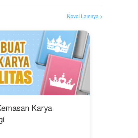
Ye memulai kehidupan
barunya yang santai
namun penuh keajaiban
Novel Lainnya >
untuk membangun
kembali kejayaan ladang
kakeknya, melawan intrik
tetangga yang rakus, dan
perlahan menjadi kaya
raya di tengah
kedamaian pedesaan.
Kemasan Karya
gi