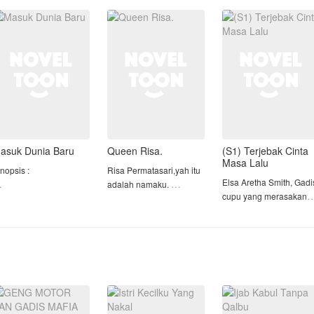
rnikahan, Gia tak bisa
dan pengertiannya,
membawanya menjadi
enolak.
membuat Indira luluh
pengasuh bayi m
hingga mau melakuka
a berdiri di samping
uan Ardiansy
asuk Dunia Baru
Queen Risa.
(S1) Terjebak Cinta
Masa Lalu
inopsis :
Risa Permatasari,yah itu
Elsa Aretha Smith, Gadi
adalah namaku.
cupu yang merasakan
etelah pelecehan yg di
Aku hanya tinggal di
jatuh cinta untuk perta
apatkan Gladis, dia
rumah bibi ku dan
kalinya pada pria dingin
eninggal karena tabrak
melakukan suatu misi
bernama Geo Keynand
ari, namun siapa sangka
dari daddy.di sekolah,aku
Vincent karena Pria itu
ukannya menghadap
merubah diriku menjadi
pernah
han dia justru
cupu.
menyelamatkannya.Tap
erpindah ke tubuh salah
Elsa atau yang biasa di
atu karakter antagonis
"Dasar anak cupu,dekil
panggil
 dal
dan kotor".