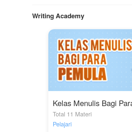
simpan, Noah. Akankah
Chelsea membuka
Writing Academy
hatinya kembali? Atau
memilih meninggalkan
semua luka di masa lalu?
Kelas Menulis Bagi Pa
Total 11 Materi
Pelajari