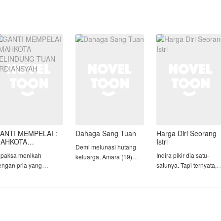
ANTI MEMPELAI :
Dahaga Sang Tuan
Harga Diri Seorang
AHKOTA
Istri
Demi melunasi hutang
ELINDUNG TUAN
ipaksa menikah
Indira pikir dia satu-
keluarga, Amara (19)
RDIANSYAH
engan pria yang
satunya. Tapi ternyata,
nekat merantau ke
erkenal dingin dan
dia hanya salah satunya
Jakarta dengan rahasia
ejam untuk
tubuh yang tak lazim: ia
enggantikan Kakak
Bagi Indira, Rangga
mampu menghasilkan
rinya yang pergi
adalah segalanya. Sika
ASI meski masih
elarikan diri menjelang
lembutnya, perhatianny
perawan. Keajaiban itu