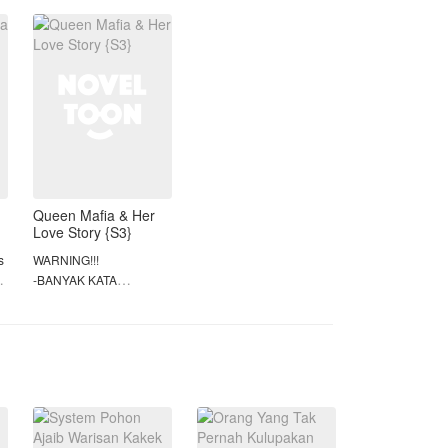
kehancurannya.
Demi baktinya kepada
sang ayah, Raya
menerima pe
Queen Mafia & Her
Love Story {S3}
s
WARNING!!!
-BANYAK KATA
ma
UMPATAN
-MENGANDUNG
KEKERASAN
-JANGAN DI PLAGIATIN
-KALAU TIDAK SUKA
i
TIDAK USAH BACA🔥
S3 dari cerita "BAD GIRL