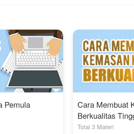
"Kita menikah hanya di
atas kertas. Jangan
harapkan hati, apalagi
cinta."
Kini, Humairah harus
berjuang dalam
pernikahan tanpa kasih
sayang, sementara
Fathan terus berperang
dengan traumanya.
Akankah ketulusan
Humairah mampu
meruntuhkan dinding
ustadz.
ra Pemula
Cara Membuat 
Berkualitas Ting
Total 3 Materi