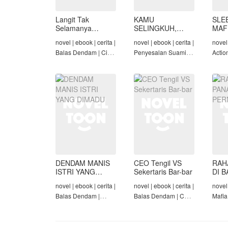
Langit Tak
KAMU
SLE
Selamanya
SELINGKUH,
MAF
Mendung,
KAMU
novel | ebook | cerita |
novel | ebook | cerita |
novel 
Seraphina
BANGKRUT
Balas Dendam | Cinta
Penyesalan Suami |
Actio
Seiring Waktu |
Identitas Tersembunyi
Roman
Penyesalan Suami
| Balas Dendam |
Tama
Tamat
DENDAM MANIS
CEO Tengil VS
RAH
ISTRI YANG
Sekertaris Bar-bar
DI B
DIMADU
PER
novel | ebook | cerita |
novel | ebook | cerita |
novel 
Balas Dendam |
Balas Dendam | CEO
Mafia
Penyesalan Suami |
| Mafia | Tamat
Dend
CEO | Tamat
Cinta