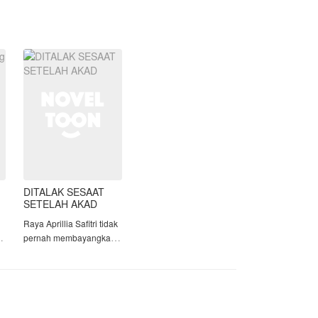
mengingat kalau ini adalah pernikahan
yang terpaksa semata?
DITALAK SESAAT
SETELAH AKAD
Raya Aprillia Safitri tidak
pernah membayangkan
.
bahwa hari yang
seharusnya menjadi
awal kebahagiaannya
p
justru berubah menjadi
a,
awal dari