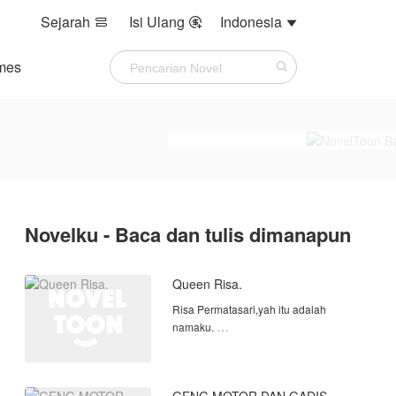
Sejarah
Isi Ulang
Indonesia



mes
Novelku - Baca dan tulis dimanapun
Queen Risa.
Risa Permatasari,yah itu adalah
namaku.
Aku hanya tinggal di rumah bibi ku dan
melakukan suatu misi dari daddy.di
sekolah,aku merubah diriku menjadi