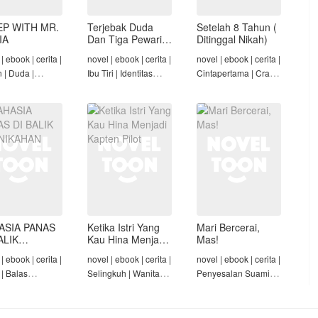
EP WITH MR.
Terjebak Duda
Setelah 8 Tahun (
IA
Dan Tiga Pewaris
Ditinggal Nikah)
Nakalnya
| ebook | cerita |
novel | ebook | cerita |
novel | ebook | cerita |
n | Duda |
Ibu Tiri | Identitas
Cintapertama | Crazy
-Angst Mafia |
Tersembunyi | Mafia |
Rich/Konglomerat |
t
Tamat
Cinta Seiring Waktu |
Tamat
ASIA PANAS
Ketika Istri Yang
Mari Bercerai,
ALIK
Kau Hina Menjadi
Mas!
NIKAHAN
Kapten Pilot
| ebook | cerita |
novel | ebook | cerita |
novel | ebook | cerita |
 | Balas
Selingkuh | Wanita
Penyesalan Suami |
am | Diam-Diam
Karir | Penyesalan
Identitas Tersembunyi
Suami | Tamat
| Penyesalan
Keluarga | Tamat