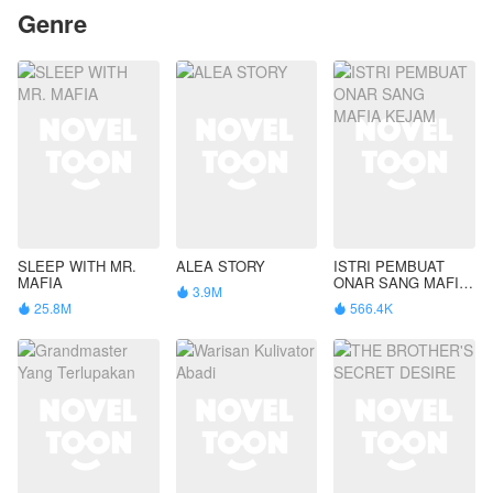
Genre
SLEEP WITH MR.
ALEA STORY
ISTRI PEMBUAT
MAFIA
ONAR SANG MAFIA
3.9M

KEJAM
25.8M
566.4K

