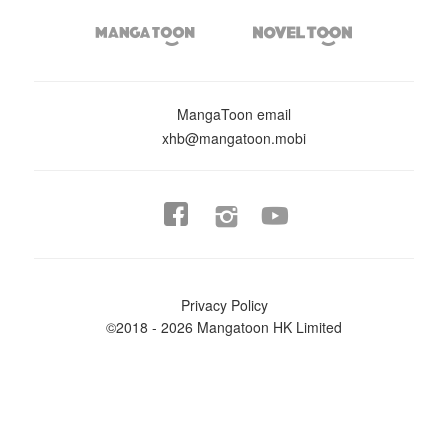


MangaToon email
xhb@mangatoon.mobi


Privacy Policy
©2018 - 2026 Mangatoon HK Limited