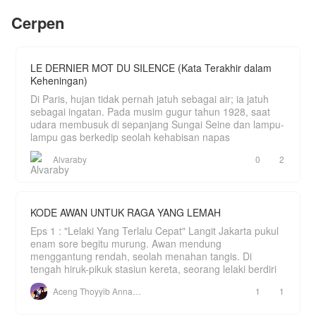
Apalagi selain bersaing dengan mantan istri yang
masih berseragam sekolah.
masih selalu di hati Abizar, Kinara juga harus
Cerpen
bersaing dengan banyak wanita yang datang silih
berganti mendekati suaminya.
Mampukah Kinara bertahan ataukah dia
LE DERNIER MOT DU SILENCE (Kata Terakhir dalam
menyerah? Ikutin terus yuk ceritanya.
Keheningan)
Di Paris, hujan tidak pernah jatuh sebagai air; ia jatuh
sebagai ingatan. Pada musim gugur tahun 1928, saat
udara membusuk di sepanjang Sungai Seine dan lampu-
lampu gas berkedip seolah kehabisan napas
Alvaraby
0
2
KODE AWAN UNTUK RAGA YANG LEMAH
Eps 1 : "Lelaki Yang Terlalu Cepat" Langit Jakarta pukul
enam sore begitu murung. Awan mendung
menggantung rendah, seolah menahan tangis. Di
tengah hiruk-pikuk stasiun kereta, seorang lelaki berdiri
Aceng Thoyyib Annawawy
1
1