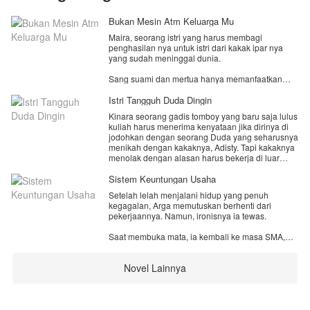
Bukan Mesin Atm Keluarga Mu
Maira, seorang istri yang harus membagi
penghasilan nya untuk istri dari kakak ipar nya
yang sudah meninggal dunia.
Sang suami dan mertua hanya memanfaatkan
uang nya, demi kepentingan mereka semua.
Istri Tangguh Duda Dingin
Tidak hanya itu, Suami nya, Azam malah menjalin
Kinara seorang gadis tomboy yang baru saja lulus
hubungan dengan kakak ipar nya dengan alasan
kuliah harus menerima kenyataan jika dirinya di
mau membantu janda kakak nya tersebut.
jodohkan dengan seorang Duda yang seharusnya
menikah dengan kakaknya, Adisty. Tapi kakaknya
Mereka semua kelimpungan saat Maira
menolak dengan alasan harus bekerja di luar
memutuskan untuk tidak mau membantu lagi, dan
kota. Padahal alasan utamanya adalah karena dia
menyerahkan semua nya pada Azam, suami nya.
mendengar gosip jika calon suaminya seorang
Sistem Keuntungan Usaha
Duda dan juga bisu.
Setelah lelah menjalani hidup yang penuh
kegagalan, Arga memutuskan berhenti dari
Abizar seorang Duda yang akan di jodohkan. Dan
pekerjaannya. Namun, ironisnya ia tewas.
dia juga terpaksa menerima perjodohan itu karena
tekanan dari kedua orang tuanya. Padahal dia
Saat membuka mata, ia kembali ke masa SMA,
masih menunggu kedatangan dari mantan istrinya
titik awal kehidupan buruknya. Bedanya, kini ia
yang pergi meninggalkannya sudah lima tahun.
memperoleh Sistem Keuntungan Usaha yang
Novel Lainnya
membuat setiap bisnis yang berhasil memberinya
Akankah pernikahan mereka yang tanpa cinta itu
hadiah melimpah.
bertahan. Akankah ada cinta di antara mereka?
Bagaimana jika mantan istri Abizar datang?
Di kehidupan kedua ini, Arga bertekad mengubah
nasib dan membangun kerajaan bisnisnya sejak