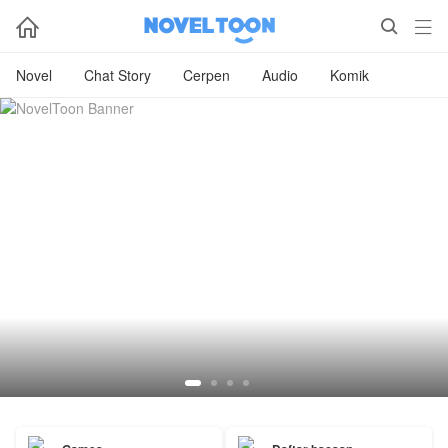



Novel
Chat Story
Cerpen
Audio
Komik