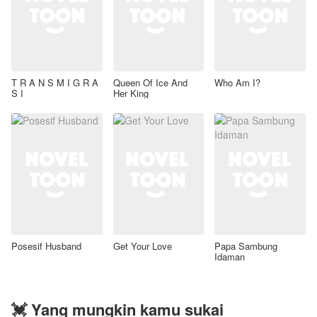
T R A N S M I G R A
Queen Of Ice And
Who Am I?
S I
Her King
Posesif Husband
Get Your Love
Papa Sambung
Idaman
💓 Yang mungkin kamu sukai