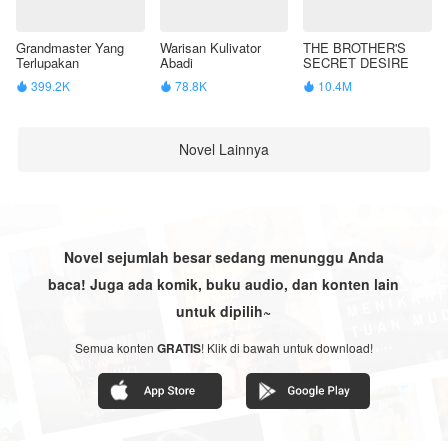
Grandmaster Yang
Warisan Kulivator
THE BROTHER'S
Terlupakan
Abadi
SECRET DESIRE
399.2K
78.8K
10.4M



Novel Lainnya
Novel sejumlah besar sedang menunggu Anda
baca! Juga ada komik, buku audio, dan konten lain
untuk dipilih~
Semua konten
GRATIS
! Klik di bawah untuk download!