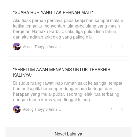
"SUARA RUH YANG TAK PERNAH MATI"
Aku tidak pernah percaya pada keajaiban sampai malam
ketika jemariku menyentuh tulang-belulang yang masih
bergetar. Namaku Fariz. Usiaku tiga puluh lima tahun,
dan aku adalah arkeolog yang paling dib
Aceng Thoyyib Annawawy
1
1
"SEBELUM AWAN MENANGIS UNTUK TERAKHIR
KALINYA"
Di sudut ruang rawat inap rumah sakit kelas tiga, tempat
bau antiseptik bercampur dengan bau keringat dan
harapan yang mulai pudar, seorang lelaki tua terbaring
dengan tubuh kurus yang tinggal tulang.
Aceng Thoyyib Annawawy
1
1
Novel Lainnya