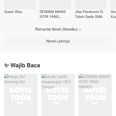
Queen Risa.
DENDAM MANIS
Jiwa Pembunuh Di
God
ISTRI YANG
Tubuh Gadis SMA
Xu
DIMADU
Romantis Novel (Novelku) >
Novel Lainnya
✨ Wajib Baca