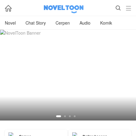



Novel
Chat Story
Cerpen
Audio
Komik