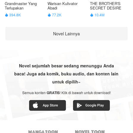
Grandmaster Yang
Warisan Kulivator
THE BROTHER'S
Terlupakan
Abadi
SECRET DESIRE
394.8K
77.2K
10.4M



Novel Lainnya
Novel sejumlah besar sedang menunggu Anda
baca! Juga ada komik, buku audio, dan konten lain
untuk dipilih~
Semua konten
GRATIS
! Klik di bawah untuk download!