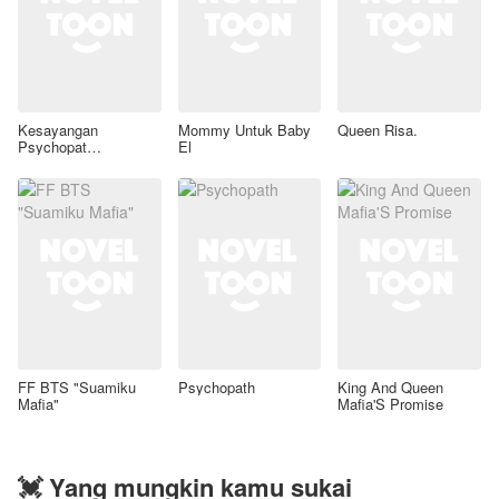
Kesayangan
Mommy Untuk Baby
Queen Risa.
Psychopat
El
Tampan(S2)
FF BTS "Suamiku
Psychopath
King And Queen
Mafia"
Mafia'S Promise
💓 Yang mungkin kamu sukai