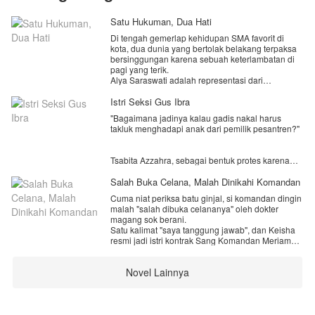
Satu Hukuman, Dua Hati
Di tengah gemerlap kehidupan SMA favorit di
kota, dua dunia yang bertolak belakang terpaksa
bersinggungan karena sebuah keterlambatan di
pagi yang terik.
Alya Saraswati adalah representasi dari
perjuangan dan ketenangan. Parasnya yang
cantik alami berpadu dengan sifatnya yang
Istri Seksi Gus Ibra
pendiam, dingin, dan sangat cerdas. Bagi Alya,
​"Bagaimana jadinya kalau gadis nakal harus
SMA bukanlah tempat untuk memadukan tren atau
takluk menghadapi anak dari pemilik pesantren?"
mencari popularitas, melainkan medan
pertempuran untuk mengubah takdir ekonomi
keluarganya. Berada di kelas sosial bawah, tujuan
Tsabita Azzahra, sebagai bentuk protes karena
hidupnya sangat tegas: belajar sekuat tenaga,
selalu dibanding-bandingkan dengan kakaknya,
lulus dengan nilai sempurna, lalu bekerja demi
Safira, yang nyaris sempurna, Bita memilih hidup
Salah Buka Celana, Malah Dinikahi Komandan
membawa keluarganya keluar dari garis
bebas: nongkrong di lounge elite, pulang subuh,
kemiskinan.
Cuma niat periksa batu ginjal, si komandan dingin
dan akrab dengan kehidupan malam.
Keseharian Alya yang tenang disemarakkan oleh
malah "salah dibuka celananya" oleh dokter
dua sahabat karibnya Adel dan jesica dua gadis
magang sok berani.
​Puncaknya, setelah mabuk berat akibat patah hati,
dari keluarga kelas menengah yang berisik,
Satu kalimat "saya tanggung jawab", dan Keisha
Bita membuat kekacauan terbesar dalam
hiperaktif, ekstrovert, dan tidak bisa diam sebentar
resmi jadi istri kontrak Sang Komandan Meriam—
hidupnya. Di area parkir remang-remang, ia
pun. Meski kontras, kedua sahabatnya inilah yang
pewaris konglomerat Prawira yang paling ditakuti.
mengira seorang cowok jangkung yang sedang
selalu menjadi pelindung dan hiburan di tengah
duduk tenang di atas moge hitamnya adalah
beban hidup Alya.
Novel Lainnya
Perjanjiannya: tidak boleh saling sentuh.
tukang parkir. Dengan lancang, Bita memaki-maki
Di sisi lain garis takdir, ada Devan Narendra.
Kenyataannya: komandan berhati es itu **tak
cowok itu, menarik kerah bajunya, dan... muntah
Tampan
pernah tahan semalam pun**.
tepat di atas sepatu sneakers mahal si cowok
sebelum akhirnya pingsan.
"Katanya kontrak, Pak?"