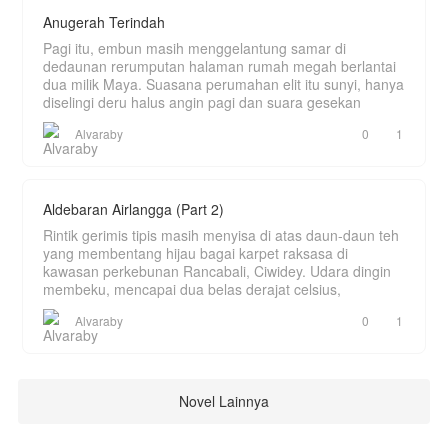
Anugerah Terindah
Pagi itu, embun masih menggelantung samar di
dedaunan rerumputan halaman rumah megah berlantai
dua milik Maya. Suasana perumahan elit itu sunyi, hanya
diselingi deru halus angin pagi dan suara gesekan
Alvaraby
0
1
Aldebaran Airlangga (Part 2)
Rintik gerimis tipis masih menyisa di atas daun-daun teh
yang membentang hijau bagai karpet raksasa di
kawasan perkebunan Rancabali, Ciwidey. Udara dingin
membeku, mencapai dua belas derajat celsius,
Alvaraby
0
1
Novel Lainnya