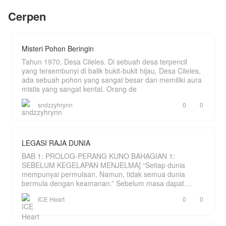
"Kontraknya," bisiknya sambil menariknya
Sepanjang insiden itu, si cowok hanya diam,
Cerpen
mendekat, "mulai malam ini kita tulis ulang."
menatap Bita dengan pandangan dingin yang
tidak terbaca, lalu menolongnya dengan tenang.
Yang mereka kira dokter miskin, ternyata putri
konglomerat Wijaya yang hilang.
​​Kehabisan kesabaran, orang tua Bita memberikan
Yang dikira pernikahan palsu, ternyata jerat paling
Misteri Pohon Beringin
hukuman final: Bita dijodohkan dengan anak
manis.
pemilik salah satu Pesantren.
**Nyonya Meriam sudah pulang—dan sang
Tahun 1970, Desa Cileles. Di sebuah desa terpencil
serigala tak akan melepasnya lagi.**
yang tersembunyi di balik bukit-bukit hijau, Desa Cileles,
ada sebuah pohon yang sangat besar dan memiliki aura
mistis yang sangat kental. Orang de
sndzzyhrynn
0
0
LEGASI RAJA DUNIA
BAB 1: PROLOG-PERANG KUNO BAHAGIAN 1:
SEBELUM KEGELAPAN MENJELMA] “Setiap dunia
mempunyai permulaan. Namun, tidak semua dunia
bermula dengan keamanan.” Sebelum masa dapat
dihitung, hanya wujud sebu
ICE Heart
0
0