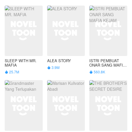
SLEEP WITH MR.
ALEA STORY
ISTRI PEMBUAT
MAFIA
ONAR SANG MAFIA
3.9M

KEJAM
25.7M
560.8K

