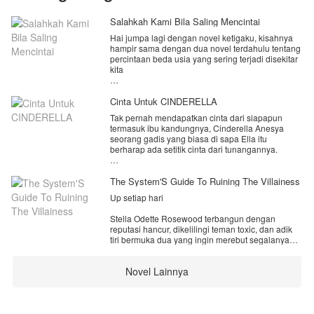
Salahkah Kami Bila Saling Mencintai
Hai jumpa lagi dengan novel ketigaku, kisahnya
hampir sama dengan dua novel terdahulu tentang
percintaan beda usia yang sering terjadi disekitar
kita
Novel ini mengisahkan tentang percintaan
seorang gadis cantik Aisyah Humairah gadis yatim
Cinta Untuk CINDERELLA
piatu berusia 18 tahun dan duda beranak satu
Tak pernah mendapatkan cinta dari siapapun
Reynold Baskoro seorang CEO tampan dan hot
termasuk ibu kandungnya, Cinderella Anesya
Daddy berusia 40 tahun.kisah cinta mereka yang
seorang gadis yang biasa di sapa Ella itu
terkendala usia dan status.
berharap ada setitik cinta dari tunangannya.
Sayangnya pria yang menjadi tunangannya itu tak
Bagaimana kisah percintaan mereka apakah
pernah menganggapnya ada dan lebih cenderung
The System'S Guide To Ruining The Villainess
mereka akan bersatu? atau justru mereka
pada adik tirinya yang selama ini selalu di sayang
menyerah dengan keadaan.
Up setiap hari
oleh keluarganya.
Stella Odette Rosewood terbangun dengan
Merasa ketulusannya di khianati, Ella akhirnya
reputasi hancur, dikelilingi teman toxic, dan adik
menerima pinangan pria yang selama ini diam-
tiri bermuka dua yang ingin merebut segalanya
diam mencintainya..
termasuk Neo Hayes Blake, CEO dingin incaran
banyak orang.
Akankah hidupnya berubah setelah bersama pria
Novel Lainnya
itu? Atau justru sebaliknya??
Satu-satunya jalan keluar adalah "Vix", sistem
•••••
berwujud rubah ekor sembilan cerewet yang
"Berjanjilah untuk selalu mencintaiku.." Cinderella
memaksanya menjalankan berbagai misi demi
Anesya
bertahan hidup. Stella pun mengubah taktik: