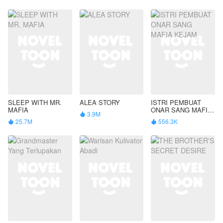
SLEEP WITH MR.
ALEA STORY
ISTRI PEMBUAT
MAFIA
ONAR SANG MAFIA
3.9M

KEJAM
25.7M
556.3K

