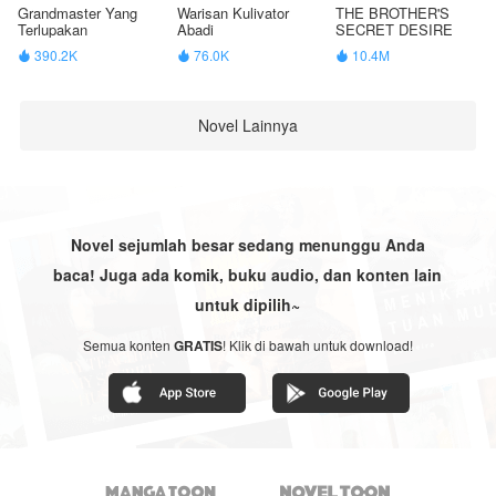
Grandmaster Yang
Warisan Kulivator
THE BROTHER'S
Terlupakan
Abadi
SECRET DESIRE
390.2K
76.0K
10.4M



Novel Lainnya
Novel sejumlah besar sedang menunggu Anda
baca! Juga ada komik, buku audio, dan konten lain
untuk dipilih~
Semua konten
GRATIS
! Klik di bawah untuk download!