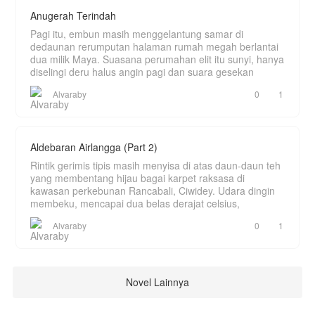
Anugerah Terindah
Pagi itu, embun masih menggelantung samar di
dedaunan rerumputan halaman rumah megah berlantai
dua milik Maya. Suasana perumahan elit itu sunyi, hanya
diselingi deru halus angin pagi dan suara gesekan
Alvaraby
0
1
Aldebaran Airlangga (Part 2)
Rintik gerimis tipis masih menyisa di atas daun-daun teh
yang membentang hijau bagai karpet raksasa di
kawasan perkebunan Rancabali, Ciwidey. Udara dingin
membeku, mencapai dua belas derajat celsius,
Alvaraby
0
1
Novel Lainnya