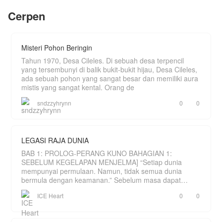
membuang orang-orang toxic, merombak
"Aku akan selalu mencintaimu, Baik sekarang,
Cerpen
penampilannya, dan sengaja mendekati Neo
Nanti dan selamanya.." Davin Anggara Sanjaya
untuk menghancurkan rencana adik tirinya.
Awalnya, interaksi mereka canggung dan Neo
terlihat tak peduli. Namun, di balik kelakuan
Misteri Pohon Beringin
absurd dan omelan Stella pada sesuatu yang tak
kasatmata, Neo melihat sosok wanita cerdas yang
Tahun 1970, Desa Cileles. Di sebuah desa terpencil
mati-matian berjuang sendirian.
yang tersembunyi di balik bukit-bukit hijau, Desa Cileles,
ada sebuah pohon yang sangat besar dan memiliki aura
Saat bahaya sesungguhnya dari intrik keluarga
mistis yang sangat kental. Orang de
mulai mengancam nyawa Stella, sang CEO
mengambil langkah.
sndzzyhrynn
0
0
Pria dingin itu kini menjadi pelindung posesif yang
tak segan menghancurkan siapa pun yang berani
mengusik miliknya.
LEGASI RAJA DUNIA
BAB 1: PROLOG-PERANG KUNO BAHAGIAN 1:
SEBELUM KEGELAPAN MENJELMA] “Setiap dunia
mempunyai permulaan. Namun, tidak semua dunia
bermula dengan keamanan.” Sebelum masa dapat
dihitung, hanya wujud sebu
ICE Heart
0
0