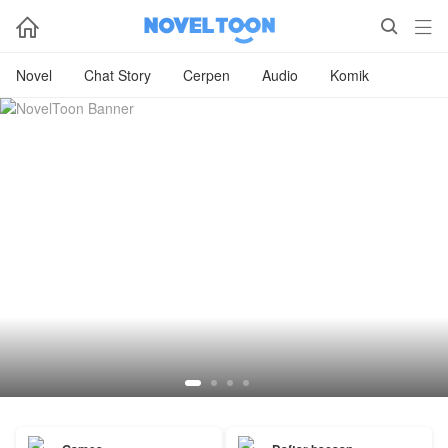



Novel
Chat Story
Cerpen
Audio
Komik