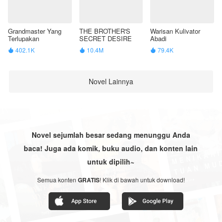
Grandmaster Yang
THE BROTHER'S
Warisan Kulivator
Terlupakan
SECRET DESIRE
Abadi
402.1K
10.4M
79.4K



Novel Lainnya
Novel sejumlah besar sedang menunggu Anda
baca! Juga ada komik, buku audio, dan konten lain
untuk dipilih~
Semua konten
GRATIS
! Klik di bawah untuk download!