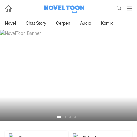



Novel
Chat Story
Cerpen
Audio
Komik