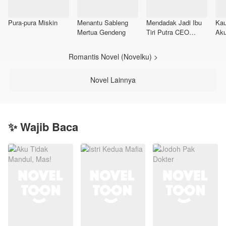
Pura-pura Miskin
Menantu Sableng
Mendadak Jadi Ibu
Kau
Mertua Gendeng
Tiri Putra CEO
Aku
Lumpuh
Romantis Novel (Novelku) >
Novel Lainnya
✨ Wajib Baca