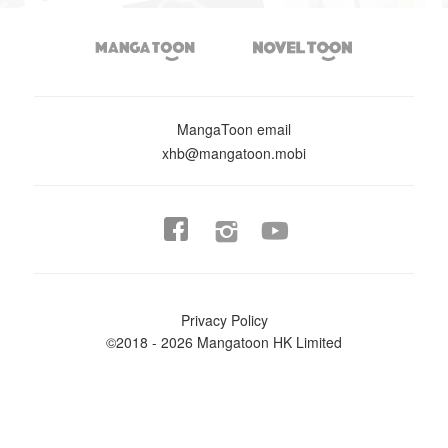


MangaToon email
xhb@mangatoon.mobi


Privacy Policy
©2018 - 2026 Mangatoon HK Limited