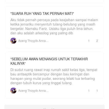
"SUARA RUH YANG TAK PERNAH MATI"
Aku tidak pernah percaya pada keajaiban sampai malam
ketika jemariku menyentuh tulang-belulang yang masih
bergetar. Namaku Fariz. Usiaku tiga puluh lima tahun,
dan aku adalah arkeolog yang paling dib
Aceng Thoyyib Annawawy
1
2
"SEBELUM AWAN MENANGIS UNTUK TERAKHIR
KALINYA"
Di sudut ruang rawat inap rumah sakit kelas tiga, tempat
bau antiseptik bercampur dengan bau keringat dan
harapan yang mulai pudar, seorang lelaki tua terbaring
dengan tubuh kurus yang tinggal tulang.
Aceng Thoyyib Annawawy
1
1