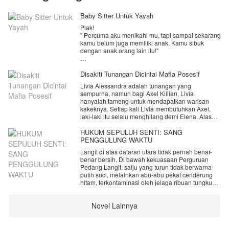
Baby Sitter Untuk Yayah
Plak!
" Percuma aku menikahi mu, tapi sampai sekarang
kamu belum juga memiliki anak. Kamu sibuk
dengan anak orang lain itu!"
" Itu pekerjaanku, Mas. Kamu tahu aku ini baby
sitter. Memang mengurus anak orang lain adalah
Disakiti Tunangan Dicintai Mafia Posesif
pekerjaanku."
Livia Alessandra adalah tunangan yang
sempurna, namun bagi Axel Killian, Livia
Lagi dan lagi, Raina mendapatkan cap lima jari
hanyalah tameng untuk mendapatkan warisan
dari Rusman di pipinya. Dan yang dibahas adalah
kakeknya. Setiap kali Livia membutuhkan Axel,
hal yang sama yakni kenapa dia tak kunjung bisa
laki-laki itu selalu menghilang demi Elena. Alasan
hamil padahal pernikahan mereka sudah berjalan
Axel selalu sama, yaitu Elena fisiknya lemah
3 tahun lamanya.
karena sakit.
HUKUM SEPULUH SENTI: SANG
PENGGULUNG WAKTU
Raina Puspita, usianya 25 tahun sekarang. Dia
Hingga pada akhirnya Livia memilih pergi dan
menikah dengan Rusman Pambudi, pria yang
Langit di atas dataran utara tidak pernah benar-
menghilang dari Axel setelah puncaknya ia
dulu lembut namun kini berubah setelah mereka
benar bersih. Di bawah kekuasaan Perguruan
ditinggal Axel saat fitting baju pengantin. Dan saat
menikah.
Pedang Langit, salju yang turun tidak berwarna
itu Livia sudah tahu tentang hubungan Axel dan
putih suci, melainkan abu-abu pekat cenderung
Elena dibelakangnya. Ternyata Elena bukan
Pernikahan yang ia harap menjadi sebuah rumah
hitam, terkontaminasi oleh jelaga ribuan tungku
sahabat perempuan Axel, tapi mantan pacarnya.
baginya, nyatanya menjadi sebuah gubuk derita.
penempaan baja dan pembakaran dupa energi
Beruntung hari-harinya diwarnai oleh wajah lucu
yang tak pernah padam. Bagian luar sekte itu
Diambang kehancuran hati, semesta tidak
dan tingkah menggemaskan dari Chandran Akash
Novel Lainnya
adalah hamparan lumpur beku yang dingin,
membiarkan Livia jatuh. Ia diselamatkan oleh
Dwiangga.
tempat di mana kasta terendah manusia—para
Morenzo, pemimpin mafia brutal yang diam-diam
budak dan pekerja paksa—merangkak demi
telah mengamatinya dengan obsesi gila sejak
" Sus, abis nanis ya? Janan sedih Sus, kalau ada
menyambung nyawa