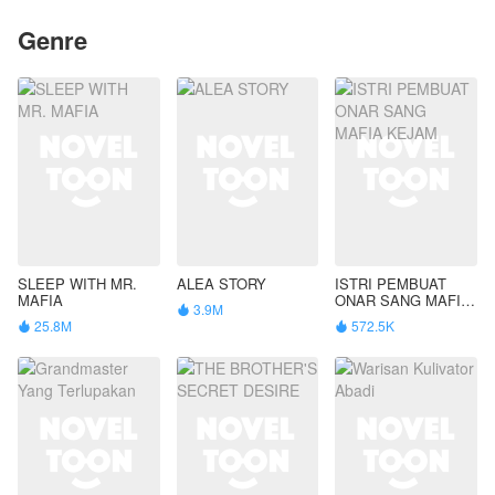
Genre
SLEEP WITH MR.
ALEA STORY
ISTRI PEMBUAT
MAFIA
ONAR SANG MAFIA
3.9M

KEJAM
25.8M
572.5K

