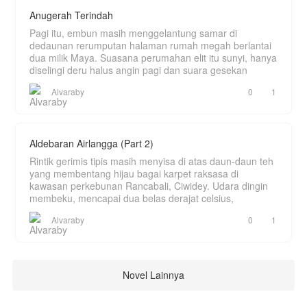
Anugerah Terindah
Pagi itu, embun masih menggelantung samar di
dedaunan rerumputan halaman rumah megah berlantai
dua milik Maya. Suasana perumahan elit itu sunyi, hanya
diselingi deru halus angin pagi dan suara gesekan
Alvaraby
0
1
Aldebaran Airlangga (Part 2)
Rintik gerimis tipis masih menyisa di atas daun-daun teh
yang membentang hijau bagai karpet raksasa di
kawasan perkebunan Rancabali, Ciwidey. Udara dingin
membeku, mencapai dua belas derajat celsius,
Alvaraby
0
1
Novel Lainnya