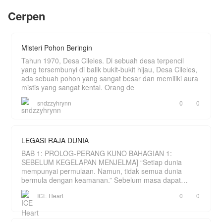
selalu menjadi sasaran bahan bulian dan juga
Cerpen
ejekan oleh pemuda lain nya.
Hingga suatu saat Qin Long tampa sengaja
menemukan Kitab usang yang merubah hidup nya
dan membuatnya menjadi yang terkuat.
Misteri Pohon Beringin
Tahun 1970, Desa Cileles. Di sebuah desa terpencil
yang tersembunyi di balik bukit-bukit hijau, Desa Cileles,
ada sebuah pohon yang sangat besar dan memiliki aura
mistis yang sangat kental. Orang de
sndzzyhrynn
0
0
LEGASI RAJA DUNIA
BAB 1: PROLOG-PERANG KUNO BAHAGIAN 1:
SEBELUM KEGELAPAN MENJELMA] “Setiap dunia
mempunyai permulaan. Namun, tidak semua dunia
bermula dengan keamanan.” Sebelum masa dapat
dihitung, hanya wujud sebu
ICE Heart
0
0