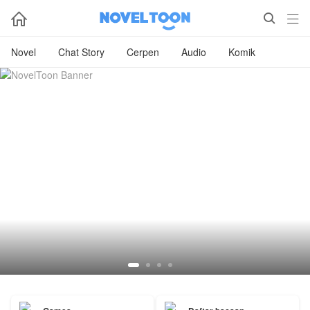



Novel
Chat Story
Cerpen
Audio
Komik