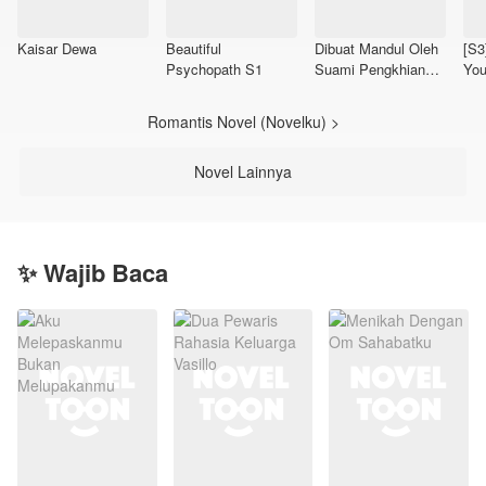
Kaisar Dewa
Beautiful
Dibuat Mandul Oleh
[S3
Psychopath S1
Suami Pengkhianat,
Yo
Aku Pun Bangkit
Membalas
Romantis Novel (Novelku) >
Novel Lainnya
✨ Wajib Baca