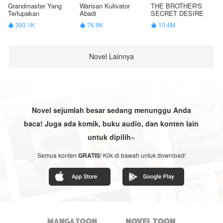
Grandmaster Yang
Warisan Kulivator
THE BROTHER'S
Terlupakan
Abadi
SECRET DESIRE
393.1K
76.9K
10.4M



Novel Lainnya
Novel sejumlah besar sedang menunggu Anda
baca! Juga ada komik, buku audio, dan konten lain
untuk dipilih~
Semua konten
GRATIS
! Klik di bawah untuk download!