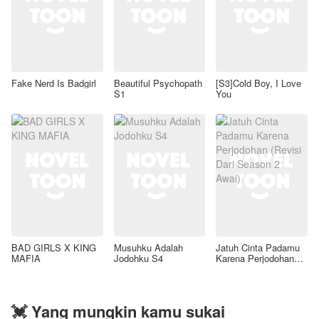
Fake Nerd Is Badgirl
Beautiful Psychopath
[S3]Cold Boy, I Love
S1
You
BAD GIRLS X KING
Musuhku Adalah
Jatuh Cinta Padamu
MAFIA
Jodohku S4
Karena Perjodohan
(Revisi Dari Season 2
Awal)
💓 Yang mungkin kamu sukai