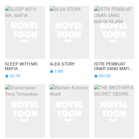
SLEEP WITH MR.
ALEA STORY
ISTRI PEMBUAT
MAFIA
ONAR SANG MAFIA
3.9M

KEJAM
25.7M
560.2K

