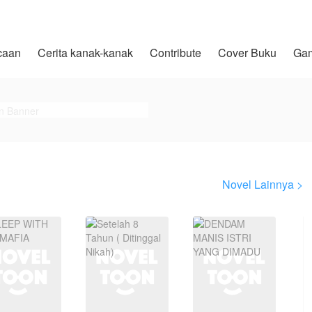
caan
Cerita kanak-kanak
Contribute
Cover Buku
Ga
Novel Lainnya >