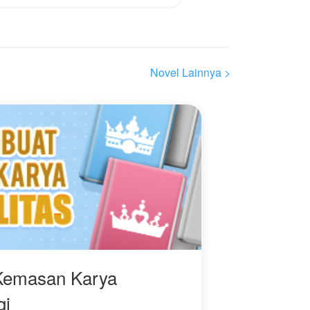
Akankah, perjuangannya
mendapatkan
kebahagiaannya kembali
Novel Lainnya >
h
Kemasan Karya
gi