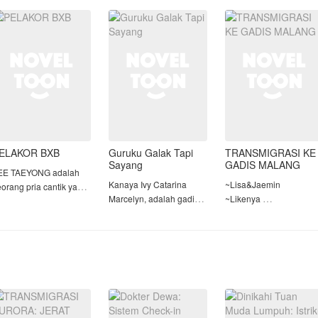
ada, dagunya terangkat,
dipermalukan oleh calon
memiliki keturunan.
atanya meneliti Yuda
istrinya yang kabur tanpa
ri ujung
penjelasan. Sejak saat
Cap mandul pun terse
itu,
ELAKOR BXB
Guruku Galak Tapi
TRANSMIGRASI KE
Sayang
GADIS MALANG
EE TAEYONG adalah
Kanaya Ivy Catarina
~Lisa&Jaemin
eorang pria cantik yang
Marcelyn, adalah gadis
~Likenya
ertarik dengan kakak
barbar yang suka
~Komen
arnya sendiri.
membuat onar. Berkali-
~Favorit
kali ia pindah sekolah.
Kali ini dia pindah ke
CHECHE, SEORANG
SMA Cakrawala.
GADIS MUDA YANG
Bersamaan dengan itu di
CANTIK MATI KONYOL,
SMA itu baru saja
LALU IA BER
menerima guru
TRANSMIGRASI KE