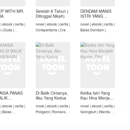
EP WITH MR.
Setelah 8 Tahun (
DENDAM MANIS
IA
Ditinggal Nikah)
ISTRI YANG
DIMADU
| ebook | cerita |
novel | ebook | cerita |
novel | ebook | cerita |
n | Duda |
Cintapertama | Crazy
Balas Dendam |
-Angst Mafia |
Rich/Konglomerat |
Penyesalan Suami |
t
Cinta Seiring Waktu |
CEO | Tamat
Tamat
ASIA PANAS
Di Balik Cintanya,
Ketika Istri Yang
ALIK
Aku Yang Kedua
Kau Hina Menjadi
NIKAHAN
Kapten Pilot
| ebook | cerita |
novel | ebook | cerita |
novel | ebook | cerita |
 | Balas
Poligami | Romansa |
Selingkuh | Wanita
am | Diam-Diam
Tamat
Karir | Penyesalan
Suami | Tamat