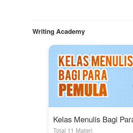
K
A
m
i
s
Writing Academy
G
m
m
li
​
ju
at
t
d
p
Kelas Menulis Bagi Pa
Total 11 Materi