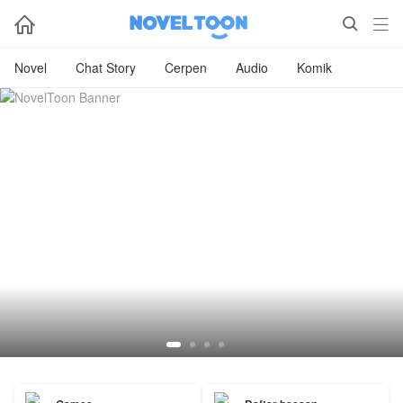



Novel
Chat Story
Cerpen
Audio
Komik