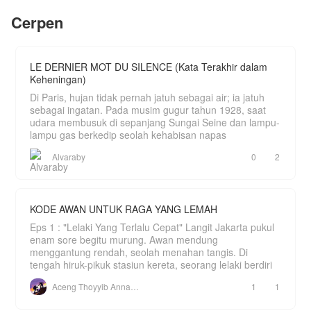
pernah ia idamkan saat remaja?
tubuh wanita yang bernama Alexis itu.
Cerpen
Berhasilkah Alexis membalas dendam? Kalau
penasaran, baca yuk!
Cerita ini hanyalah fiksi belaka. Tidak ada
LE DERNIER MOT DU SILENCE (Kata Terakhir dalam
hubungannya dengan dunia nyata dan tidak
Keheningan)
bermaksud untuk menyinggung siapapun.
Di Paris, hujan tidak pernah jatuh sebagai air; ia jatuh
sebagai ingatan. Pada musim gugur tahun 1928, saat
udara membusuk di sepanjang Sungai Seine dan lampu-
lampu gas berkedip seolah kehabisan napas
Alvaraby
0
2
KODE AWAN UNTUK RAGA YANG LEMAH
Eps 1 : "Lelaki Yang Terlalu Cepat" Langit Jakarta pukul
enam sore begitu murung. Awan mendung
menggantung rendah, seolah menahan tangis. Di
tengah hiruk-pikuk stasiun kereta, seorang lelaki berdiri
Aceng Thoyyib Annawawy
1
1