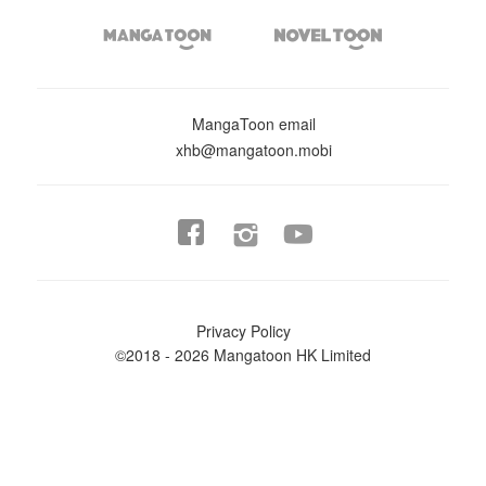


MangaToon email
xhb@mangatoon.mobi


Privacy Policy
©2018 - 2026 Mangatoon HK Limited