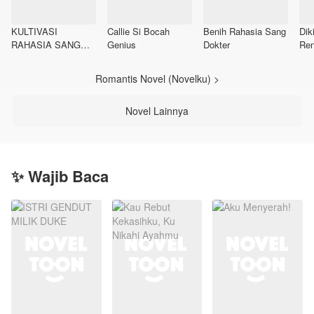
KULTIVASI
Callie Si Bocah
Benih Rahasia Sang
Dik
RAHASIA SANG
Genius
Dokter
Ren
TUKANG SAPU:
Raj
SISTEM CHECK IN
Bay
Romantis Novel (Novelku) >
Novel Lainnya
✨ Wajib Baca