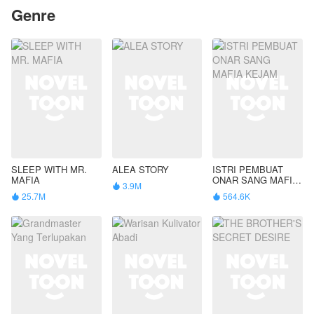
Genre
SLEEP WITH MR.
ALEA STORY
ISTRI PEMBUAT
MAFIA
ONAR SANG MAFIA
3.9M

KEJAM
25.7M
564.6K

