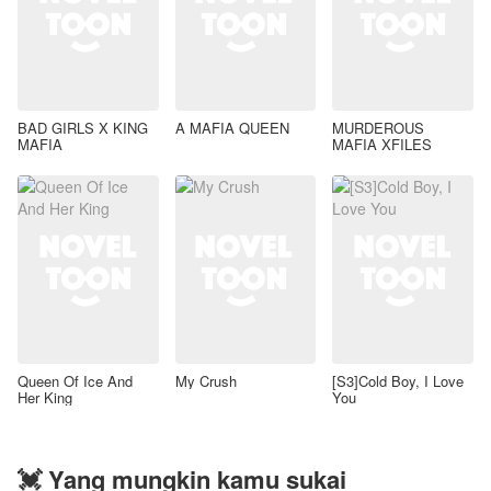
BAD GIRLS X KING
A MAFIA QUEEN
MURDEROUS
MAFIA
MAFIA XFILES
Queen Of Ice And
My Crush
[S3]Cold Boy, I Love
Her King
You
💓 Yang mungkin kamu sukai