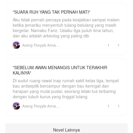
"SUARA RUH YANG TAK PERNAH MATI"
Aku tidak pernah percaya pada keajaiban sampai malam
ketika jemariku menyentuh tulang-belulang yang masih
bergetar. Namaku Fariz. Usiaku tiga puluh lima tahun,
dan aku adalah arkeolog yang paling dib
Aceng Thoyyib Annawawy
1
1
"SEBELUM AWAN MENANGIS UNTUK TERAKHIR
KALINYA"
Di sudut ruang rawat inap rumah sakit kelas tiga, tempat
bau antiseptik bercampur dengan bau keringat dan
harapan yang mulai pudar, seorang lelaki tua terbaring
dengan tubuh kurus yang tinggal tulang.
Aceng Thoyyib Annawawy
1
1
Novel Lainnya