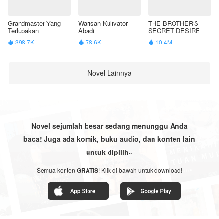
Grandmaster Yang
Warisan Kulivator
THE BROTHER'S
Terlupakan
Abadi
SECRET DESIRE
398.7K
78.6K
10.4M



Novel Lainnya
Novel sejumlah besar sedang menunggu Anda
baca! Juga ada komik, buku audio, dan konten lain
untuk dipilih~
Semua konten
GRATIS
! Klik di bawah untuk download!