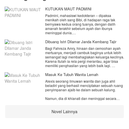
KUTUKAN MAUT PADMINI
Padmini, mahasiswi kedokteran – dipaksa
menikah oleh sang Bibi, di hadapan raga tak
bernyawa kedua orang tuanya, dengan dalih
amanah terakhir sebelum ayah dan ibunya
meninggal dunia.
Banyak kejanggalan yang hinggap dihati Padmini,
Dibuang Istri Dilamar Janda Kembang Tajir
tapi demi menghargai orang tuanya, ia setuju
Bagi Fahreza Amry, hinaan dan cemoohan ayah
menikah dengan pria berprofesi sebagai Mantri di
mertuanya, menjadi cambuk baginya untuk lebih
puskesmas. Dia pun terpaksa melepaskan
semangat lagi membahagiakan keluarga kecilnya.
cintanya pergi begitu saja.
Karena itulah ia rela pergi merantau, agar bisa
memiliki penghasilan yang lebih baik lagi.
Apa yang sebenarnya terjadi?
Benarkah orang tua Padmini memberikan amanah
Namun, pengorbanan Reza justru tak menuai
Masuk Ke Tubuh Wanita Lemah
demikian?
hasil membahagiakan sesuai angan-angan,
Alexis seorang ilmuwan wanita dan juga ahli
karena Rinjani justru sengaja bermain api di
beladiri yang berhasil menciptakan sebuah ruang
belakangnya.
penyimpanan ajaib ke dalam sebuah kalung.
Rinjani dengan tega mengajukan gugatan
Namun, dia di khianati dan meninggal secara
perceraian tanpa alasan yang jelas.
tragis oleh orang kepercayaan nya sendiri.
Apakah Reza akan menerima keputusan Rinjani
Novel Lainnya
Dan siapa sangka, jiwa nya justru masuk ke dalam
begitu saja?
tubuh wanita lemah yang teraniaya. Yang juga
memiliki nama yang sama dengannya.
Atau di tengah perjalanannya mencari nafkah,
Reza justru bertemu dengan sosok wanita yang
Rencana balas dendam pun di mulai melalui