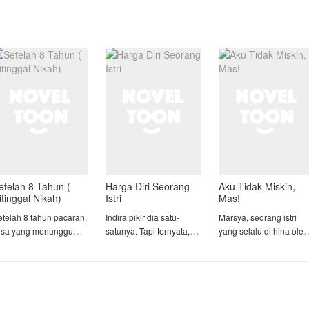
etelah 8 Tahun (
Harga Diri Seorang
Aku Tidak Miskin,
itinggal Nikah)
Istri
Mas!
etelah 8 tahun pacaran,
Indira pikir dia satu-
Marsya, seorang istri
isa yang menunggu
satunya. Tapi ternyata,
yang selalu di hina oleh
lamar di hari
dia hanya salah satunya.
suami dan keluarga nya
niversary, justru
hanya karena dia
erima kenyataan pahit
Bagi Indira, Rangga
dianggap karyawan di
ka ia diputuskan oleh
adalah segalanya. Sikap
salah satu toko kue.
andi dengan alasan tak
lembutnya, perhatiannya,