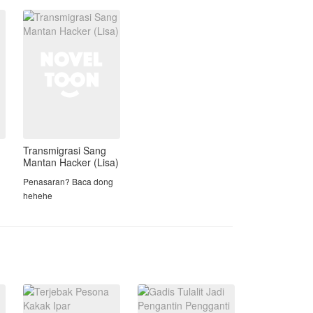
malam dia menyaksikan
Naufal tidak hanya bisa melihat isi
a
suaminya itu tengah
dompet pelanggan, tapi juga titik lemah
berselingkuh den
kompetitor dan tren pasar masa depan.
Dari seorang sales yang hampir
dipecat, ia merangkak naik menjadi
raja industri teknologi.
​Satu per satu wanita hebat mulai
masuk ke dalam hidupnya.
(Spin OFF dari series Novel sistem
Transmigrasi Sang
analisis nilai )
Mantan Hacker (Lisa)
Penasaran? Baca dong
hehehe
ar