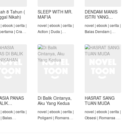
lah 8 Tahun (
SLEEP WITH MR.
DENDAM MANIS
nggal Nikah)
MAFIA
ISTRI YANG
DIMADU
| ebook | cerita |
novel | ebook | cerita |
novel | ebook | cerita |
pertama | Crazy
Action | Duda |
Balas Dendam |
Konglomerat |
Roman-Angst Mafia |
Penyesalan Suami |
 Seiring Waktu |
Tamat
CEO | Tamat
t
ASIA PANAS
Di Balik Cintanya,
HASRAT SANG
ALIK
Aku Yang Kedua
TUAN MUDA
NIKAHAN
| ebook | cerita |
novel | ebook | cerita |
novel | ebook | cerita |
 | Balas
Poligami | Romansa |
Obsesi | Romansa |
am | Diam-Diam
Tamat
Pembantu | Tamat