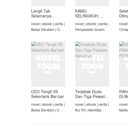
Langit Tak
KAMU
Sete
Selamanya
SELINGKUH,
Diti
Mendung,
KAMU
novel | ebook | cerita |
novel | ebook | cerita |
novel 
Seraphina
BANGKRUT
Balas Dendam | Cinta
Penyesalan Suami |
Cinta
Seiring Waktu |
Identitas Tersembunyi
Rich/
Penyesalan Suami
| Balas Dendam |
Cinta
Tamat
Tama
CEO Tengil VS
Terjebak Duda
RAH
Sekertaris Bar-bar
Dan Tiga Pewaris
DI B
Nakalnya
PER
novel | ebook | cerita |
novel | ebook | cerita |
novel 
Balas Dendam | CEO
Ibu Tiri | Identitas
Mafia
| Mafia | Tamat
Tersembunyi | Mafia |
Dend
Tamat
Cinta