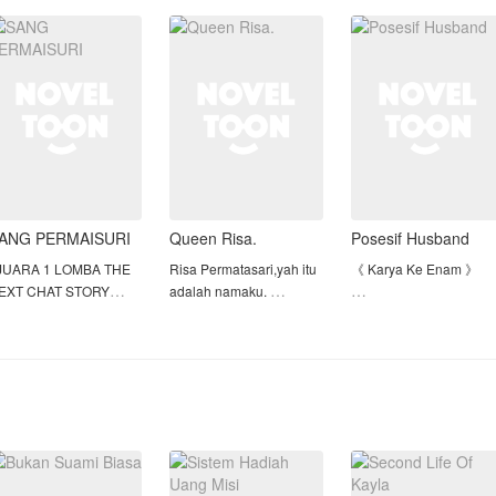
etara.
dan pengertiannya,
Tapi tanpa
membuat Indira luluh
sepengetahuan keluarg
pi takdir seperti
hingga mau melakuka
suami nya, bahwa toko
edang mengajak ber
kue itu adalah
ANG PERMAISURI
Queen Risa.
Posesif Husband
 JUARA 1 LOMBA THE
Risa Permatasari,yah itu
《 Karya Ke Enam 》
EXT CHAT STORY
adalah namaku.
RITER 1 )
Aku hanya tinggal di
• Karya ke Satu ->> Pac
rumah bibi ku dan
DinginKu Yang
nta, takhta, dan
melakukan suatu misi
Menyebalkan
erjuangan sepertinya
dari daddy.di sekolah,aku
• Karya Ke Dua ->> My
asih menjadi tagline
merubah diriku menjadi
Love Story With CEO
ang pantas untuk
cupu.
Dingin
enggambarkan kisah
• Karya Ke Tiga ->>
inta Kaysan dan Rinjani
"Dasar anak cupu,dekil
Kekasih GelapKu
elepas menjalani masa-
dan kotor".
• Karya Ke Empat ->> [