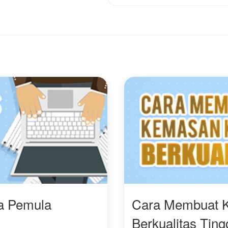
embalas setiap tetes air
waktu 4 bulan sebelum
ata Arumi dan
hal itu terjadi," (- Kayla
engangkat derajat
Meishana Dominique)
trinya hingga para
enindasnya berlutut
emohon ampun.
agaimana
elanjutannya???
angan lupa mampir
aca yaaaa
ra Pemula
Cara Membuat 
Berkualitas Ting