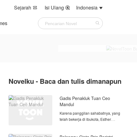
Sejarah
Isi Ulang
Indonesia



mes
Novelku - Baca dan tulis dimanapun
Gadis Penakluk Tuan Ceo
Mandul
Karena panggilan sahabatnya, yang
telah bekerja di ibukota, Esther
Valencia pun datang ke ibukota, untuk
bekerja di perusahaan sahabatnya.