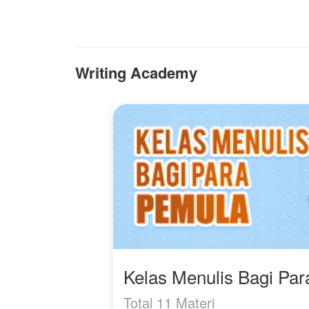
m
m
m
is
p
Writing Academy
m
B
k
J
b
Kelas Menulis Bagi Pa
Total 11 Materi