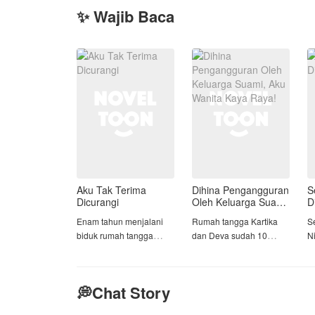
✨ Wajib Baca
Aku Tak Terima
Dihina Pengangguran
S
Dicurangi
Oleh Keluarga Suami,
D
Aku Wanita Kaya
Enam tahun menjalani
Rumah tangga Kartika
S
Raya!
biduk rumah tangga
dan Deva sudah 10
N
tanpa kehadiran seorang
tahun dan berjalan baik,
di
anak, Helyara kerap kali
walau sering
an
disudutkan lantaran
mendapatkan banyak
m
💭Chat Story
kekurangan ada pada
rongrongan dari keluarga
ji
dirinya yang di vonis sulit
Deva, entah itu orang
S