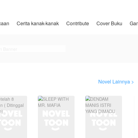
caan
Cerita kanak-kanak
Contribute
Cover Buku
Ga
Novel Lainnya >