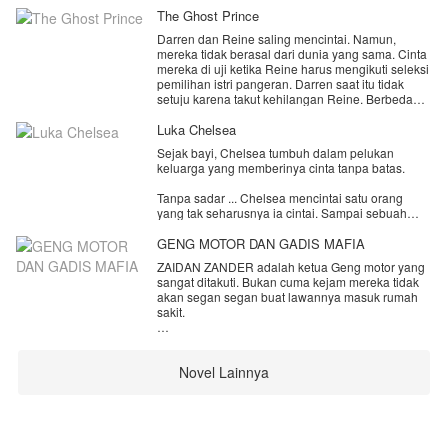
The Ghost Prince
Darren dan Reine saling mencintai. Namun,
mereka tidak berasal dari dunia yang sama. Cinta
mereka di uji ketika Reine harus mengikuti seleksi
pemilihan istri pangeran. Darren saat itu tidak
setuju karena takut kehilangan Reine. Berbeda
dengan Reine yang memang terpaksa harus ikut
seleksi pemilihan.
Luka Chelsea
Hingga akhirnya, Reine resmi menjadi istri
Sejak bayi, Chelsea tumbuh dalam pelukan
pangeran. Di saat itu cerita yang sesungguhnya di
keluarga yang memberinya cinta tanpa batas.
mulai. Reine menyesal karena tidak
mendengarkan perkataan Darren.
Tanpa sadar ... Chelsea mencintai satu orang
Apa yang terjadi di istana? Sebenarnya siapa
yang tak seharusnya ia cintai. Sampai sebuah
Darren, kenapa dia bisa berbicara dengan Reine?
rahasia menghancurkan semuanya.
GENG MOTOR DAN GADIS MAFIA
Sayangnya, orang yang paling ia cintai memilih
ZAIDAN ZANDER adalah ketua Geng motor yang
untuk mempercayai kebohongan. Chelsea pergi
sangat ditakuti. Bukan cuma kejam mereka tidak
dengan hati yang hancur dan berjanji untuk
akan segan segan buat lawannya masuk rumah
kembali sebagai kebanggaan keluarga.
sakit.
Dia bangkit dan membuktikan bahwa dirinya
Queenzy Harley adalah ketua Mafia yang sangat
mampu berdiri sendiri. Saat semua kebenaran
ditakuti dunia bawah. Siapapun yang mendengar
terungkap
Novel Lainnya
namanya mereka akan menggigil ketakutan.
El baru sadar bahwa dia telah kehilangan
seseorang yang selalu mencintainya.
Bagaimana jika keduanya disatukan?
Apakah yang terjadi?
Namun di saat yang sama, seseorang datang
membawa cinta yang selama ini diam-diam ia