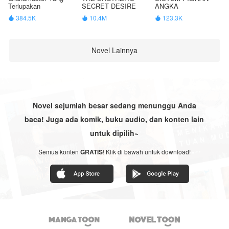
Terlupakan
SECRET DESIRE
ANGKA
384.5K
10.4M
123.3K



Novel Lainnya
Novel sejumlah besar sedang menunggu Anda
baca! Juga ada komik, buku audio, dan konten lain
untuk dipilih~
Semua konten
GRATIS
! Klik di bawah untuk download!

