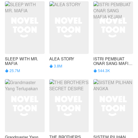
SLEEP WITH MR.
ALEA STORY
ISTRI PEMBUAT
MAFIA
ONAR SANG MAFIA
3.8M

KEJAM
25.7M
544.3K


Grandmaster Yang
THE BROTHER'S
SISTEM PILIHAN