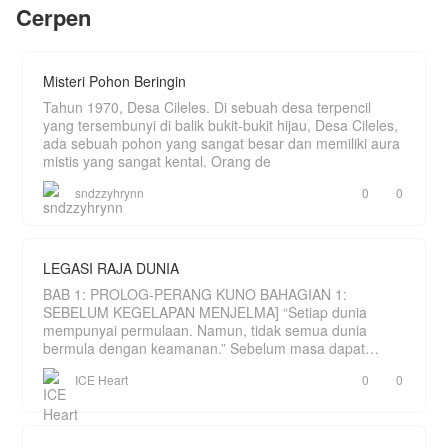
simpan, Noah. Akankah Chelsea membuka
Cerpen
hatinya kembali? Atau memilih meninggalkan
semua luka di masa lalu?
Misteri Pohon Beringin
Tahun 1970, Desa Cileles. Di sebuah desa terpencil
yang tersembunyi di balik bukit-bukit hijau, Desa Cileles,
ada sebuah pohon yang sangat besar dan memiliki aura
mistis yang sangat kental. Orang de
sndzzyhrynn
0
0
LEGASI RAJA DUNIA
BAB 1: PROLOG-PERANG KUNO BAHAGIAN 1:
SEBELUM KEGELAPAN MENJELMA] “Setiap dunia
mempunyai permulaan. Namun, tidak semua dunia
bermula dengan keamanan.” Sebelum masa dapat
dihitung, hanya wujud sebu
ICE Heart
0
0