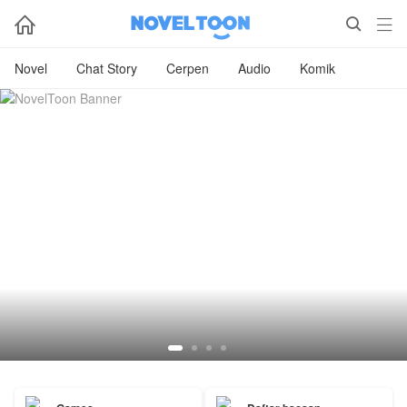



Novel
Chat Story
Cerpen
Audio
Komik