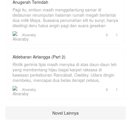
Anugerah Terindah
Pagi itu, embun masih menggelantung samar di
dedaunan rerumputan halaman rumah megah berlantai
dua milik Maya. Suasana perumahan elit itu sunyi, hanya
diselingi deru halus angin pagi dan suara gesekan
Alvaraby
0
1
Aldebaran Airlangga (Part 2)
Rintik gerimis tipis masih menyisa di atas daun-daun teh
yang membentang hijau bagai karpet raksasa di
kawasan perkebunan Rancabali, Ciwidey. Udara dingin
membeku, mencapai dua belas derajat celsius,
Alvaraby
0
1
Novel Lainnya