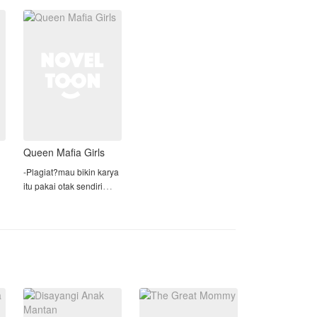
Bagaimana hubungan mereka
keturunan kepadanya.
selanjutnya? Apakah tetap tanpa
Padahal selama tiga
***
ikatan dan hanya sekadar
tahun pernikahan, Reza t
pelampiasan semata? Ataukah akan
"Gevan, pengen seblak."
ada benih-benih cinta di hati Max untuk
Cassia yang semakin lama cintanya
"Nggak! Nggak ada seblak-seblak
semakin besar?
segala!"
Queen Mafia Girls
-Plagiat?mau bikin karya
itu pakai otak sendiri
ar
bukan otak orang lain🙂
👌
-Ngelapor?Yang
ngelaporin karya
saya,ketahuan kalau dia
lagi iri😗
-Nurunin rate?tuh tangan
gatal amat yah mau
nurunin rate bin