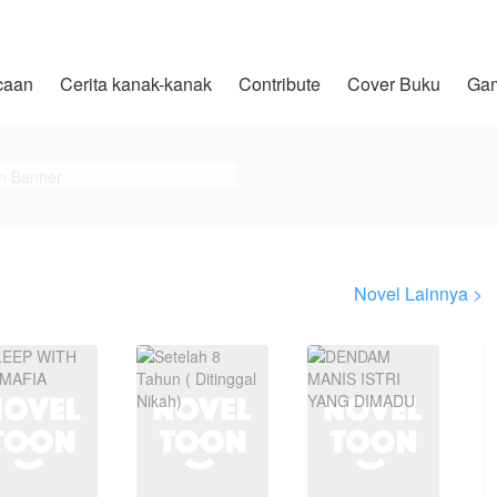
caan
Cerita kanak-kanak
Contribute
Cover Buku
Ga
Novel Lainnya >