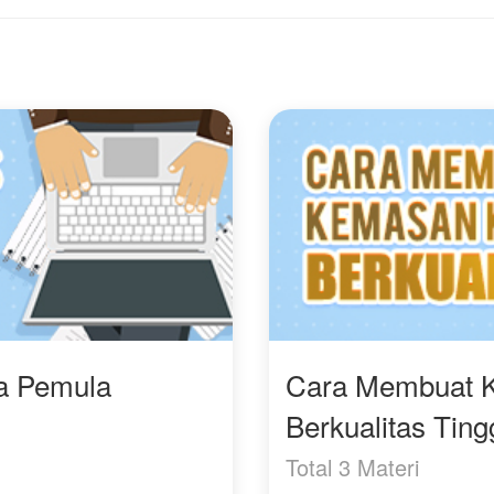
diperebutkan oleh aktor
Handoko menjadikan
populer dan idol papan
Arsy sebagai putri
atas Korea.
angkatnya.
​Di saat sang mantan
Dan putra dari Tuan
mulai didera penyesalan
Handoko, yakni Galaksi
dalam pernikahan yang
Pramudya rupanya dia
hancur, sanggupkah
diam menaruh hati
Hana membuka hati
kepada Arsy, meskipun 
untuk para Oppa tampan
awal pertemuan mereka
yang siap
Gala begitu
menyembuhkan
membencinya.
lukanya?
Mampukah Arsy
merubah takdir hidupny
(​Pergolakan batin Hana
dan menerima Galaksi
di Jakarta Bab 1-8.
sebagai
Bab Korea dimulai dari
pendampingnya?
ra Pemula
Cara Membuat 
bab 9)
Berkualitas Ting
Total 3 Materi