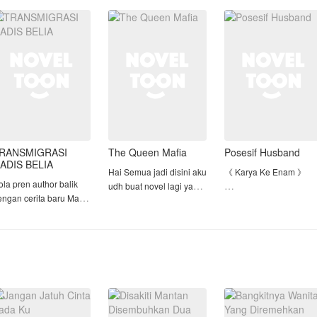
aruhan, ia membuka
dan keluarga Fathur
arung sarapan
lainnya.
Bukan hanya
ederhana dan berusaha
pernikahannya, tapi p
e
Hingga akh
RANSMIGRASI
The Queen Mafia
Posesif Husband
ADIS BELIA
Hai Semua jadi disini aku
《 Karya Ke Enam 》
la pren author balik
udh buat novel lagi yang
engan cerita baru Masih
berjudul °•The Queen
• Karya ke Satu ->> Pac
engan Seputar cerita
Mafia•°, ini yang kedua
DinginKu Yang
ransmigrasi
kalinya dan yang judul
Menyebalkan
nya "Bad Boy dan si Kutu
• Karya Ke Dua ->> My
Buku" semoga kalian
Love Story With CEO
suka ya novel ke dua aku
Dingin
😄
• Karya Ke Tiga ->>
Kekasih GelapKu
Makasiiii
• Karya Ke Empat ->> [