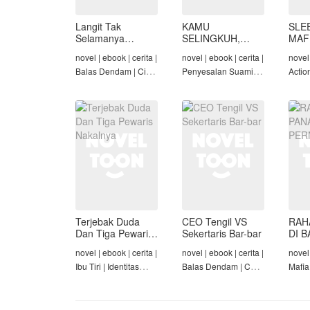
Langit Tak
KAMU
SLE
Selamanya
SELINGKUH,
MAF
Mendung,
KAMU
novel | ebook | cerita |
novel | ebook | cerita |
novel 
Seraphina
BANGKRUT
Balas Dendam | Cinta
Penyesalan Suami |
Actio
Seiring Waktu |
Identitas Tersembunyi
Roman
Penyesalan Suami
| Balas Dendam |
Tama
Tamat
Terjebak Duda
CEO Tengil VS
RAH
Dan Tiga Pewaris
Sekertaris Bar-bar
DI B
Nakalnya
PER
novel | ebook | cerita |
novel | ebook | cerita |
novel 
Ibu Tiri | Identitas
Balas Dendam | CEO
Mafia
Tersembunyi | Mafia |
| Mafia | Tamat
Dend
Tamat
Cinta