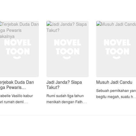
erjebak Duda Dan
Jadi Janda? Siapa
Musuh Jadi Candu
iga Pewaris
Takut?
Sebuah pernikahan ya
akalnya
abelle Vasillo kabur
Rumi sudah tiga tahun
begitu megah, suatu hal
ari rumah demi
menikah dengan Fathur.
yang selama ini
embuktikan bahwa
Sebenarnya rumah
diimpikan oleh Devina,
rinya bisa hidup
tangga mereka baik-baik
tiba-tiba dihancur begit
andiri tanpa bantuan
saja. Hanya saja menjadi
saja oleh seseorang
eluarga. Dengan waktu
tidak baik-baik karena
yang selama ini sangat
atu tahun sebagai
selalu di recoki oleh ibu
dia benci.