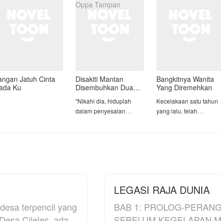
S2 ] I Love You ||
angan Jatuh Cinta
Disakiti Mantan
Bangkitnya Wanita
ada Ku
Disembuhkan Dua
Yang Diremehkan
Oppa Tampan
.
​"Nikahi dia, hiduplah
Kecelakaan satu tahun
dalam penyesalan
yang lalu, telah
bersamanya. Karena aku
mengakibatkan kaki kiri
tidak akan pernah
Arsy menjadi cacat, Ars
kembali padamu!" cetus
seorang ibu satu anak i
Hana kepada Fahmi,
telah di selingkuhi oleh
sang mantan tunangan.
suaminya dengan wanit
lain.
​Dikhianati oleh kekasih
LEGASI RAJA DUNIA
dan sahabat sendiri
"Mas, apa salahku
hingga hamil di luar
sampai kamu tega
desa terpencil yang
BAB 1: PROLOG-PERANG KUNO BA
nikah sempat membuat
mengkhianatiku?"tanya
, Desa Cileles, ada
SEBELUM KEGELAPAN MEN
dunia Hana runtuh.
sampai menangis