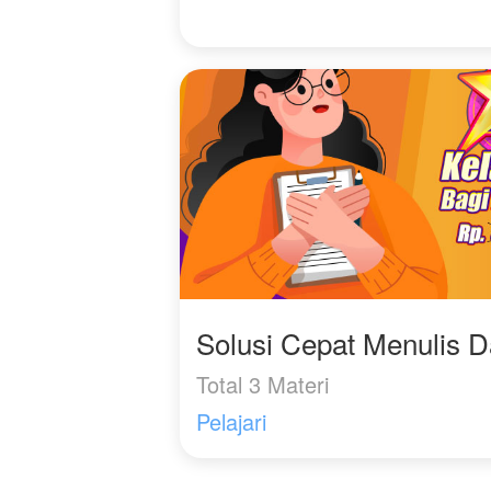
"Gevan, pengen seblak."
"Nggak! Nggak ada
seblak-seblak segala!"
Solusi Cepat Menulis 
Total 3 Materi
Pelajari