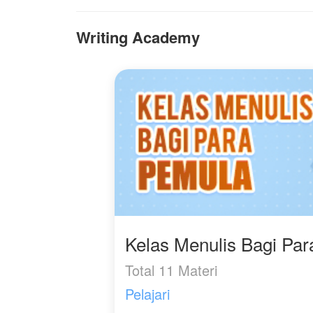
Adhitama.
Writing Academy
Season 2
Gevano semakin over
protective terhadap
istrinya. Apalagi ketika
Thania sedang
mengandung buah hati
mereka. Pria muda itu
tidak membiarkan Thania
bebas.
Apa yang dilakukan
wanita itu harus atas izin
darinya. Tidak ada
Kelas Menulis Bagi Pa
penolakan atau pun
bantahan!
Total 11 Materi
***
Pelajari