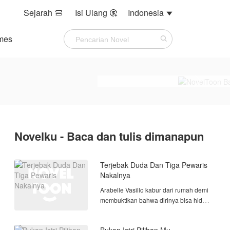
Sejarah
Isi Ulang
Indonesia



mes
Novelku - Baca dan tulis dimanapun
Terjebak Duda Dan Tiga Pewaris
Nakalnya
Arabelle Vasillo kabur dari rumah demi
membuktikan bahwa dirinya bisa hidup
mandiri tanpa bantuan keluarga.
Dengan waktu satu tahun sebagai