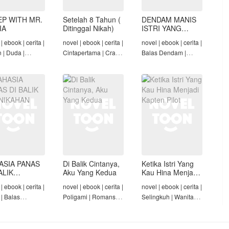
EP WITH MR.
Setelah 8 Tahun (
DENDAM MANIS
IA
Ditinggal Nikah)
ISTRI YANG
DIMADU
| ebook | cerita |
novel | ebook | cerita |
novel | ebook | cerita |
n | Duda |
Cintapertama | Crazy
Balas Dendam |
-Angst Mafia |
Rich/Konglomerat |
Penyesalan Suami |
t
Cinta Seiring Waktu |
CEO | Tamat
Tamat
ASIA PANAS
Di Balik Cintanya,
Ketika Istri Yang
ALIK
Aku Yang Kedua
Kau Hina Menjadi
NIKAHAN
Kapten Pilot
| ebook | cerita |
novel | ebook | cerita |
novel | ebook | cerita |
 | Balas
Poligami | Romansa |
Selingkuh | Wanita
am | Diam-Diam
Tamat
Karir | Penyesalan
Suami | Tamat