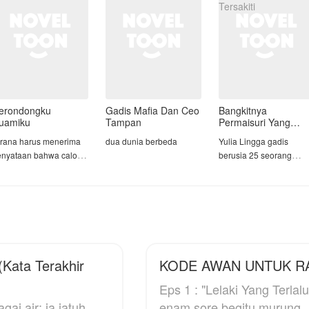
dirinya tengah berada d
mall bersama
erondongku
Gadis Mafia Dan Ceo
Bangkitnya
uamiku
Tampan
Permaisuri Yang
Tersakiti
irana harus menerima
dua dunia berbeda
Yulia Lingga gadis
enyataan bahwa calon
berusia 25 seorang
uaminya
tentara wanita yang
eninggalkannya dua
meninggal karena kuci
inggu sebelum
hitam dan masuk
ernikahan dan memilih
kejurang.
enikah dengan adik
rinya.
Yulia meninggal lalu
melintasi waktu dan
ata Terakhir
KODE AWAN UNTUK R
alut dengan semua
memasuki tubuh seora
encana pernikahan
permaisuri yang di
Eps 1 : "Lelaki Yang Terlalu Cepat" Langit 
ang telah rampung,
meninggal di hari
gai air; ia jatuh
enam sore begitu murung
irana nekat menjadikan,
pernikahan karena