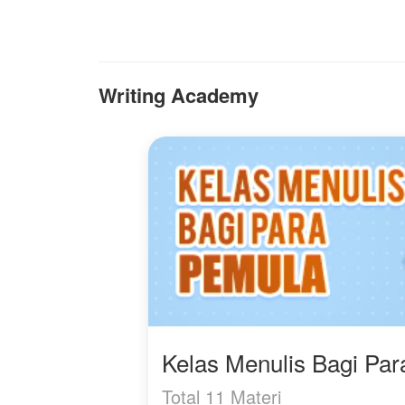
kedatangan seseorang
membalas setiap tetes air
selama berabad-abad.
mata Arumi dan
Dan ternyata... orang
mengangkat derajat
yang ia tunggu, adalah
istrinya hingga para
Alana sendiri.
penindasnya berlutut
Writing Academy
memohon ampun.
Legenda mengatakan:
cinta mereka terikat janji
Bagaimana
abadi, dikutuk bertemu
kelanjutannya???
dan berpisah di setiap
Jangan lupa mampir
kehidupan. Namun
baca yaaaa
kekuatan pertemuan itu
kini diincar oleh Bayu
Kelas Menulis Bagi Pa
Total 11 Materi