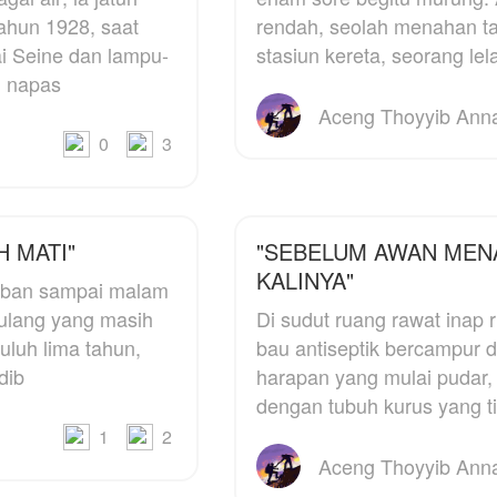
amudera, pembalap
penghianatan suaminy
ahun 1928, saat
rendah, seolah menahan tan
alanan yang ternyata
yang menikahi wanita
i Seine dan lampu-
stasiun kereta, seorang lela
ahasiswanya sebagai
lain di hari pernikahan
n napas
uami pengganti.
nya
ernikahan dilakukan
Bagaimana kelanjutan
0
3
engan syarat tak ada
kisah mereka, apa Yulia
ntak fisik dan berpisah
bisa membalaskan
etelah enam bulan
dendam sang permaisur
ernikahan. Bagaimana
atau iya tidak bisa
dinya jika pada
menerima perpindahan
 MATI"
"SEBELUM AWAN MEN
khirnya mereka memiliki
KALINYA"
aiban sampai malam
erasaan, apakah akan
etap berpisah?
lulang yang masih
Di sudut ruang rawat inap r
bau antiseptik bercampur 
dib
harapan yang mulai pudar, 
dengan tubuh kurus yang ti
1
2