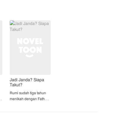
Perlahan tapi pasti, Adrian
menggunakan kekuasaannya untuk
membalas setiap tetes air mata Arumi
dan mengangkat derajat istrinya
hingga para penindasnya berlutut
memohon ampun.
Bagaimana kelanjutannya???
Jangan lupa mampir baca yaaaa
Jadi Janda? Siapa
Takut?
Rumi sudah tiga tahun
menikah dengan Fathur.
Sebenarnya rumah
tangga mereka baik-baik
saja. Hanya saja menjadi
tidak baik-baik karena
selalu di recoki oleh ibu