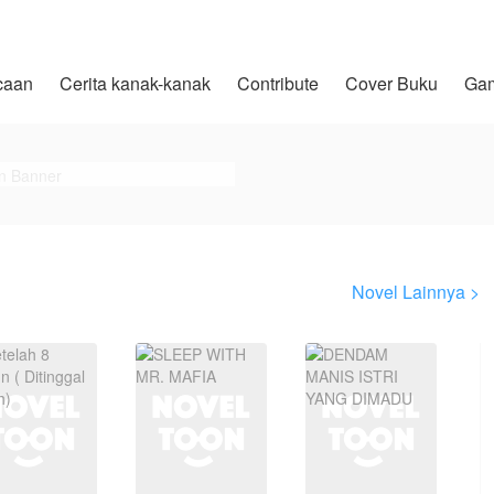
caan
Cerita kanak-kanak
Contribute
Cover Buku
Ga
Novel Lainnya >