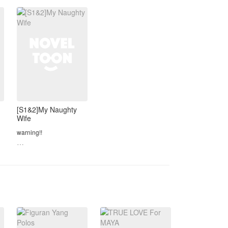
dan keluarga Fathur
a
lainnya.
Hingga akh
[S1&2]My Naughty
Wife
warning!!
18+
cerita ini hanya karangan
semata, tidak ada
=============
sangkut pautnya dengan
kehidupan nyata.
cerita ini tidak bermaksud
a
untuk