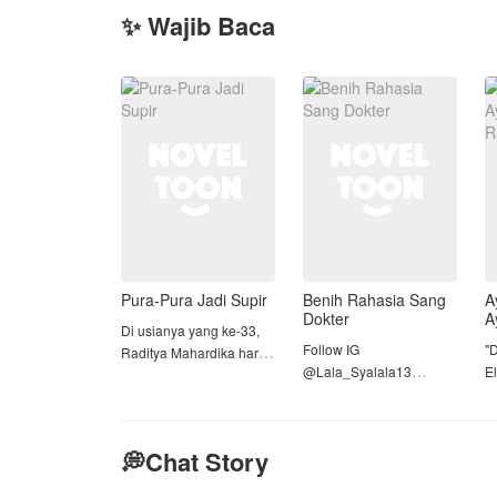
✨ Wajib Baca
Pura-Pura Jadi Supir
Benih Rahasia Sang
A
Dokter
A
Di usianya yang ke-33,
R
Follow IG
"D
Raditya Mahardika harus
@Lala_Syalala13
El
menerima perjodohan
k
konyol dengan Bianca
Ashela Safira, seorang
h
Adyatama, gadis 20
gadis yang membanting
m
tahun yang masih kuliah
💭Chat Story
tulang demi melunasi
te
dan merupakan putri
utang ayahnya, terpaksa
rekan bisnis