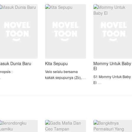
etelah kabur dari rumah
politik, racun, atau mata-
Tapi tanpa
anpa uang dan tanpa
mata yang dikirim
sepengetahuan keluarg
ujuan, Elena menerima
musuh-musuhny
suami nya, bahwa toko
awaran
kue itu adalah
asuk Dunia Baru
Kita Sepupu
Mommy Untuk Baby
El
inopsis :
Velo selalu bersama
S1 Mommy Untuk Baby
kakak sepupunya (Zo),
El
etelah pelecehan yg di
diantar ke kampus,
S2 Gadis Nakal dan
apatkan Gladis, dia
sering jalan bareng, dan
Dosen Galak
eninggal karena tabrak
sebagai teman curhat.
ari, namun siapa sangka
ukannya menghadap
Zo : Tak peduli kau
==================
han dia justru
sepupuku atau bukan,
Nayla, gadis yang tiba-
erpindah ke tubuh salah
kita adalah satu...
tiba di panggil Mommy
atu karakter antagonis
oleh seorang bayi ketik
 dal
Apa yang selanjutnya ter