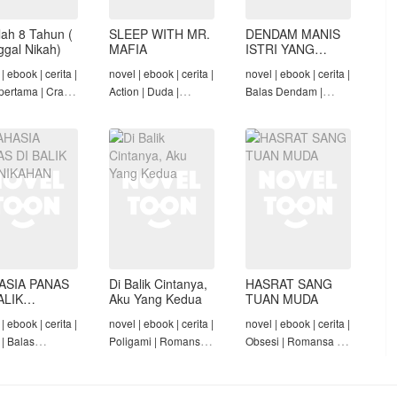
lah 8 Tahun (
SLEEP WITH MR.
DENDAM MANIS
nggal Nikah)
MAFIA
ISTRI YANG
DIMADU
| ebook | cerita |
novel | ebook | cerita |
novel | ebook | cerita |
pertama | Crazy
Action | Duda |
Balas Dendam |
Konglomerat |
Roman-Angst Mafia |
Penyesalan Suami |
 Seiring Waktu |
Tamat
CEO | Tamat
t
ASIA PANAS
Di Balik Cintanya,
HASRAT SANG
ALIK
Aku Yang Kedua
TUAN MUDA
NIKAHAN
| ebook | cerita |
novel | ebook | cerita |
novel | ebook | cerita |
 | Balas
Poligami | Romansa |
Obsesi | Romansa |
am | Diam-Diam
Tamat
Pembantu | Tamat