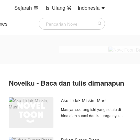
Sejarah
Isi Ulang
Indonesia



mes
Novelku - Baca dan tulis dimanapun
Aku Tidak Miskin, Mas!
Marsya, seorang istri yang selalu di
hina oleh suami dan keluarga nya
hanya karena dia dianggap karyawan
di salah satu toko kue.