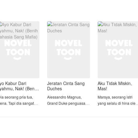
yo Kabur Dari
Jeratan Cinta Sang
Aku Tidak Miskin,
yahmu, Nak! (Benih
Duches
Mas!
ahasia Sang Mafia)
ia seorang pria tua,
Alessandro Magnus,
Marsya, seorang istri
ena. Tapi dia sangat
Grand Duke penguasa
yang selalu di hina oleh
aya dan royal. Tugasmu
Wilayah Magnus, dia
suami dan keluarga nya
anya melayaninya satu
terkenal kejam, dingin,
hanya karena dia
alam dengan mata
dan punya insting
dianggap karyawan di
rtutup."
membunuh yang tajam.
salah satu toko kue.
Segala macam jebakan