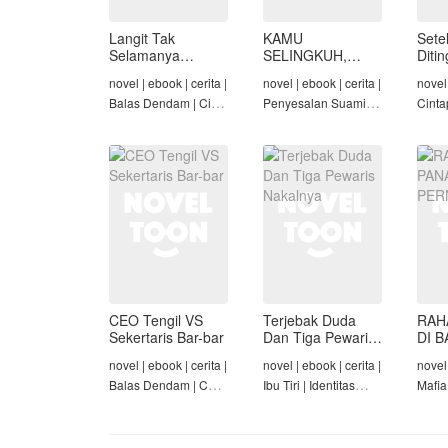
Langit Tak
KAMU
Sete
Selamanya
SELINGKUH,
Diti
Mendung,
KAMU
novel | ebook | cerita |
novel | ebook | cerita |
novel 
Seraphina
BANGKRUT
Balas Dendam | Cinta
Penyesalan Suami |
Cinta
Seiring Waktu |
Identitas Tersembunyi
Rich/
Penyesalan Suami
| Balas Dendam |
Cinta
Tamat
Tama
CEO Tengil VS
Terjebak Duda
RAH
Sekertaris Bar-bar
Dan Tiga Pewaris
DI B
Nakalnya
PER
novel | ebook | cerita |
novel | ebook | cerita |
novel 
Balas Dendam | CEO
Ibu Tiri | Identitas
Mafia
| Mafia | Tamat
Tersembunyi | Mafia |
Dend
Tamat
Cinta