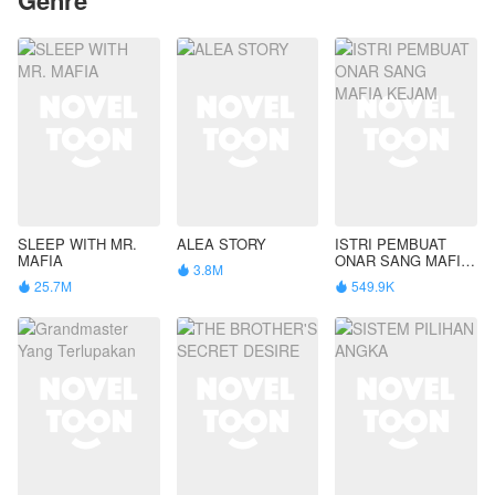
SLEEP WITH MR.
ALEA STORY
ISTRI PEMBUAT
MAFIA
ONAR SANG MAFIA
3.8M

KEJAM
25.7M
549.9K

