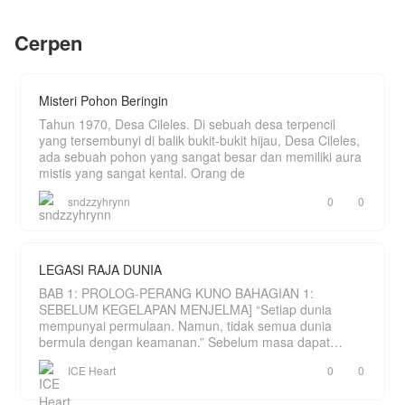
perjalanan menuju sekolah berubah menjadi
perjuangan mempertahankan keluarga.
Cerpen
Misteri Pohon Beringin
Tahun 1970, Desa Cileles. Di sebuah desa terpencil
yang tersembunyi di balik bukit-bukit hijau, Desa Cileles,
ada sebuah pohon yang sangat besar dan memiliki aura
mistis yang sangat kental. Orang de
sndzzyhrynn
0
0
LEGASI RAJA DUNIA
BAB 1: PROLOG-PERANG KUNO BAHAGIAN 1:
SEBELUM KEGELAPAN MENJELMA] “Setiap dunia
mempunyai permulaan. Namun, tidak semua dunia
bermula dengan keamanan.” Sebelum masa dapat
dihitung, hanya wujud sebu
ICE Heart
0
0