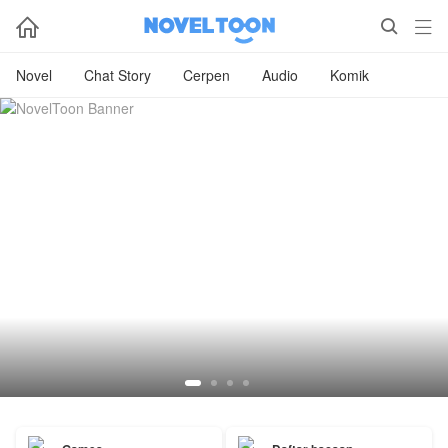



Novel
Chat Story
Cerpen
Audio
Komik