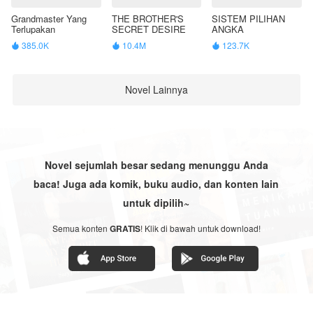
Grandmaster Yang
THE BROTHER'S
SISTEM PILIHAN
Terlupakan
SECRET DESIRE
ANGKA
385.0K
10.4M
123.7K



Novel Lainnya
Novel sejumlah besar sedang menunggu Anda
baca! Juga ada komik, buku audio, dan konten lain
untuk dipilih~
Semua konten
GRATIS
! Klik di bawah untuk download!