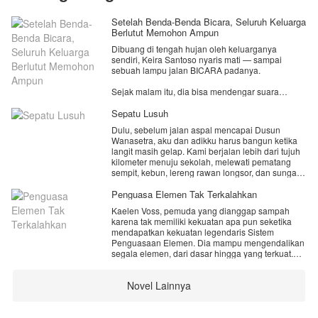
Setelah Benda-Benda Bicara, Seluruh Keluarga
Berlutut Memohon Ampun
Dibuang di tengah hujan oleh keluarganya
sendiri, Keira Santoso nyaris mati — sampai
sebuah lampu jalan BICARA padanya.
Sejak malam itu, dia bisa mendengar suara
semua benda. Jantung yang mau mogok kerja.
Kalung yang membisikkan rahasia. Berlian yang
Sepatu Lusuh
memanggilnya Tuan Putri.
Dulu, sebelum jalan aspal mencapai Dusun
Wanasetra, aku dan adikku harus bangun ketika
Dan sentuhan seorang CEO tampan yang semua
langit masih gelap. Kami berjalan lebih dari tujuh
orang tak bisa menyentuhnya... adalah satu-
kilometer menuju sekolah, melewati pematang
satunya obat untuk keduanya.
sempit, kebun, lereng rawan longsor, dan sungai
yang tidak memiliki jembatan tetap. Di kaki kami
Enam kakak yang dulu mengabaikannya?
hanya ada sepatu bekas dari pasar loak. Sepatu
Penguasa Elemen Tak Terkalahkan
Sekarang rebutan memanjakannya.
itu terlalu sempit untukku, terlalu besar untuk Nira,
Keluarga yang membuangnya? Berlutut memohon
Kaelen Voss, pemuda yang dianggap sampah
dan selalu basah saat musim hujan.
ampun.
karena tak memiliki kekuatan apa pun seketika
Kami menjahit telapak yang terbuka dengan
mendapatkan kekuatan legendaris Sistem
benang karung, menambalnya memakai potongan
Tapi Keira sudah menemukan rumahnya yang
Penguasaan Elemen. Dia mampu mengendalikan
ban, lalu memakainya kembali pada pagi
sesungguhnya.
segala elemen, dari dasar hingga yang terkuat.
berikutnya. Di sekolah, sepatu lusuh itu menjadi
Melalui perjalanan dan pertempuran, dia bangkit
bahan ejekan. Di rumah, sepatu yang sama
dari keterpurukan, mengungkap rahasia masa
menjadi bukti bahwa Ayah dan Ibu masih
Novel Lainnya
lalu, dan akhirnya mengalahkan penguasa
berusaha menjaga kami tetap belajar. Ketika
kegelapan untuk menjadi sosok terhebat yang
panen gagal, Ibu sakit, dan Ayah menerima
menguasai segalanya.
pekerjaan berbahaya di tempat pemecahan batu,