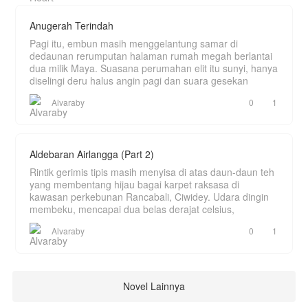
Anugerah Terindah
Pagi itu, embun masih menggelantung samar di
dedaunan rerumputan halaman rumah megah berlantai
dua milik Maya. Suasana perumahan elit itu sunyi, hanya
diselingi deru halus angin pagi dan suara gesekan
Alvaraby
0
1
Aldebaran Airlangga (Part 2)
Rintik gerimis tipis masih menyisa di atas daun-daun teh
yang membentang hijau bagai karpet raksasa di
kawasan perkebunan Rancabali, Ciwidey. Udara dingin
membeku, mencapai dua belas derajat celsius,
Alvaraby
0
1
Novel Lainnya