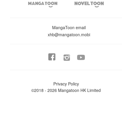


MangaToon email
xhb@mangatoon.mobi


Privacy Policy
©2018 - 2026 Mangatoon HK Limited