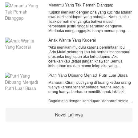
Menantu Yang Tak Pernah Dianggap
Kupikir menikah dengan pria yang kucintai adalah
awal dari kehidupan yang bahagia. Namun, aku
tidak pernah menyangka bahwa musuh
terbesarku justru tinggal serumah denganku.
Mertuaku menganggapku hanya menumpang
hidup. Aku dipaksa mengerjakan seluruh
pekerjaan rumah, difitnah di depan tetangga,
Anak Wanita Yang Kucerai
diperas secara materi, bahkan harga diriku diinjak
"Aku menikahimu dulu karena permintaan ibu
setiap hari. Sementara suamiku... selalu memilih
,Arin.Mulai sekarang kau tak berhak mencampuri
mengalah demi ibunya.
urusanku begitupun aku terhadapmu .Aku
"Fitri, mengalah dulu ya. Mama cuma ingin yang
ceraikan kau ,tetapi jangan khawatir .Semua
terbaik."
kebutuhan mu dan mama tetap aku yang
Kalimat itu terus kudengar selama tiga tahun
menanggung ,dengan begitu kau tak akan
pernikahan kami.
kekurangan sesuatu apapun !"
Putri Yang Dibuang Menjadi Putri Luar Biasa
Hingga suatu hari, aku sadar. Seorang istri tidak
seharusnya berjuang sendirian mempertahankan
Maharani Qirani putri yang di buang kedua orang
rumah tangga.
tuanya karena terlahir sebagai wanita, kedua
Saat kesabaranku habis dan perceraian menjadi
orang tuanya berharap memiliki anak laki laki.
satu-satunya jalan, penyesalan justru datang
kepada mereka yang selama ini menghancurkan
Bagaimana dengan kehidupan Maharani setelah
hidupku.
ini yuk ikuti kisahnya.
Sayangnya, beberapa penyesalan memang selalu
datang ketika semuanya sudah terlambat.
Novel Lainnya
ikuti untuk bab selanjutnya..