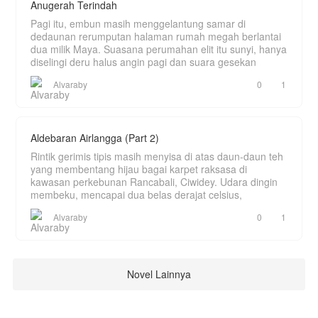
Anugerah Terindah
Pagi itu, embun masih menggelantung samar di
dedaunan rerumputan halaman rumah megah berlantai
dua milik Maya. Suasana perumahan elit itu sunyi, hanya
diselingi deru halus angin pagi dan suara gesekan
Alvaraby
0
1
Aldebaran Airlangga (Part 2)
Rintik gerimis tipis masih menyisa di atas daun-daun teh
yang membentang hijau bagai karpet raksasa di
kawasan perkebunan Rancabali, Ciwidey. Udara dingin
membeku, mencapai dua belas derajat celsius,
Alvaraby
0
1
Novel Lainnya