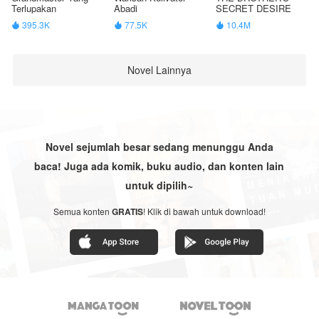
Terlupakan
Abadi
SECRET DESIRE
395.3K
77.5K
10.4M



Novel Lainnya
Novel sejumlah besar sedang menunggu Anda
baca! Juga ada komik, buku audio, dan konten lain
untuk dipilih~
Semua konten
GRATIS
! Klik di bawah untuk download!

