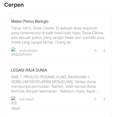
Cerpen
Misteri Pohon Beringin
Tahun 1970, Desa Cileles. Di sebuah desa terpencil
yang tersembunyi di balik bukit-bukit hijau, Desa Cileles,
ada sebuah pohon yang sangat besar dan memiliki aura
mistis yang sangat kental. Orang de
sndzzyhrynn
0
0
LEGASI RAJA DUNIA
BAB 1: PROLOG-PERANG KUNO BAHAGIAN 1:
SEBELUM KEGELAPAN MENJELMA] “Setiap dunia
mempunyai permulaan. Namun, tidak semua dunia
bermula dengan keamanan.” Sebelum masa dapat
dihitung, hanya wujud sebu
ICE Heart
0
0