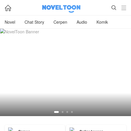



Novel
Chat Story
Cerpen
Audio
Komik