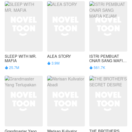
SLEEP WITH MR.
ALEA STORY
ISTRI PEMBUAT
MAFIA
ONAR SANG MAFIA
3.9M

KEJAM
25.7M
561.7K


Grandmaster Yang
Warisan Kulivator
THE BROTHER'S