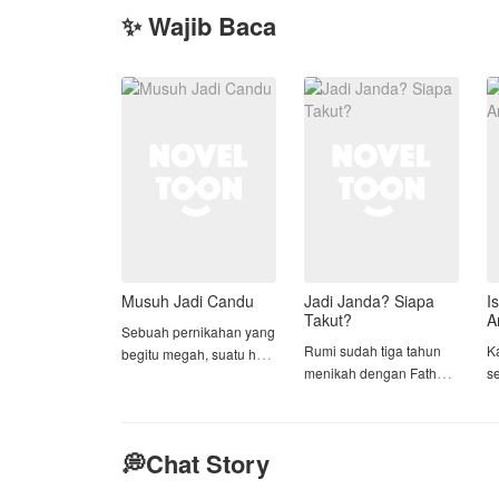
✨ Wajib Baca
Musuh Jadi Candu
Jadi Janda? Siapa
I
Takut?
A
Sebuah pernikahan yang
Rumi sudah tiga tahun
Ka
begitu megah, suatu hal
menikah dengan Fathur.
s
yang selama ini
Sebenarnya rumah
Y
diimpikan oleh Devina,
tangga mereka baik-baik
tiba-tiba dihancur begitu
saja. Hanya saja menjadi
saja oleh seseorang
💭Chat Story
tidak baik-baik karena
A
yang selama ini sangat
selalu di recoki oleh ibu
p
dia benci.