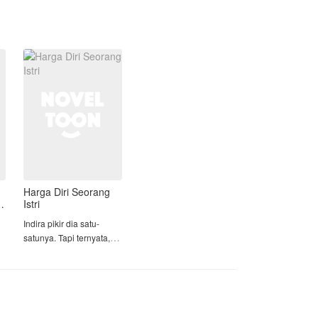
sebuah perusahaan penyiaran televisi
swasta.
Suatu hari di tempat Yumna bekerja,
kedatangan pegawai baru—Arundaru
—yang wajahnya mirip dengan pria
yang ada pada video syur bersama
Yumna.
Kehidupan Yumna di tempat kerja
terusik ketika Azriel juga bekerja di
sana sebagai HRD baru dan ingin
kembali menjalin hubungan asmara
dengannya.
Harga Diri Seorang
Istri
Indira pikir dia satu-
satunya. Tapi ternyata,
dia hanya salah satunya.
Bagi Indira, Rangga
adalah segalanya. Sikap
H
lembutnya, perhatiannya,