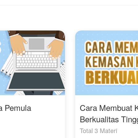
idak mengenali wanita di
tempat kerja terusik
adapannya. Sementara
ketika Azriel juga bekerja
ayara, terpaksa
di sana sebagai HRD
enahan luka lama dan
baru dan ingin kembali
erpura-pura tak kenal,
menjalin hubungan
emi keselamatan dan
asmara dengannya.
asa depan anaknya.
ampai kapan rahasia ini
isa disembunyikan? Yuk
utin kisahnya.
ra Pemula
Cara Membuat 
Berkualitas Ting
Total 3 Materi