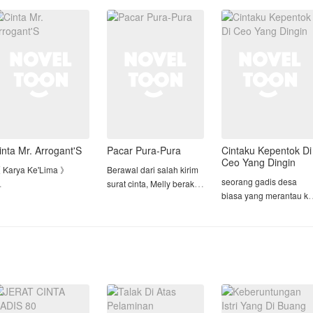
empurna. Pernikahan
politik, racun, atau mata-
JEBAKAN SUAMI DAN
ang tinggal menghitung
mata yang dikirim
ORANG KETIGA.
ari mendadak batal, se
musuh-musuhny
SETELAH MENGETAHU
KEBENARANNYA, AKU
PUN MULAI MEMBALA
DENDAM!
Demi me
inta Mr. Arrogant'S
Pacar Pura-Pura
Cintaku Kepentok Di
Ceo Yang Dingin
 Karya Ke'Lima 》
Berawal dari salah kirim
seorang gadis desa
surat cinta, Melly berakhir
biasa yang merantau ke
 Karya Pertama->>
melakukan perjanjian
kota & ketemu seorang
acar Dingin ku yang
dengan kakak kelasnya,
ceo yang super
enyebalkan
Argas
dingin,dan akhirnya
 Karya Kedua->> My
gadis desa tersebut bis
========
ove Story With CEO
Perjanjian itu
menaklukkan seorang
ingin
menyebutkan, jika Melly
ceo yang super dingin
 Karya Ke'Tiga->>
akan membantu Argas
tapi perhatian dengan
ekasih GelapKu
menjauhi seorang gadis
gadis itu, y
 Karya Ke'Empat->> [ S2
yang terus men