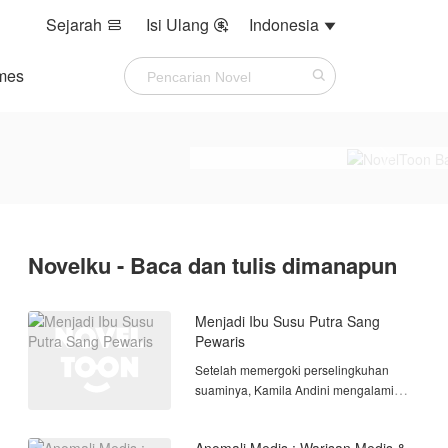
Sejarah
Isi Ulang
Indonesia



mes
Novelku - Baca dan tulis dimanapun
Menjadi Ibu Susu Putra Sang
Pewaris
Setelah memergoki perselingkuhan
suaminya, Kamila Andini mengalami
tragedi hebat, ia terjatuh hingga
kehilangan calon bayinya sekaligus