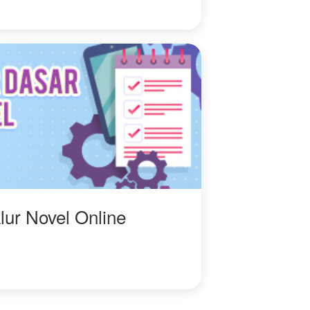
jarak mereka hanya
beberapa sentimeter,
justru detak
jantungnyalah yang
paling berisik?
Ophelia harus mengingat
satu aturan. Jangan
pernah jatuh cinta pada
iblis yang hanya
menginginkan rahimmu.
Namun bagaimana
caranya bertahan, ketika
iblis itu mulai membelai
lur Novel Online
perutnya yang mulai
berisi, dengan tatapan
yang untuk sekilas
terlihat seperti ...
ketakutan akan
kehilangan?