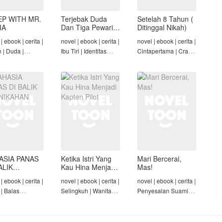
EP WITH MR.
Terjebak Duda
Setelah 8 Tahun (
IA
Dan Tiga Pewaris
Ditinggal Nikah)
Nakalnya
| ebook | cerita |
novel | ebook | cerita |
novel | ebook | cerita |
n | Duda |
Ibu Tiri | Identitas
Cintapertama | Crazy
-Angst Mafia |
Tersembunyi | Mafia |
Rich/Konglomerat |
t
Tamat
Cinta Seiring Waktu |
Tamat
ASIA PANAS
Ketika Istri Yang
Mari Bercerai,
ALIK
Kau Hina Menjadi
Mas!
NIKAHAN
Kapten Pilot
| ebook | cerita |
novel | ebook | cerita |
novel | ebook | cerita |
 | Balas
Selingkuh | Wanita
Penyesalan Suami |
am | Diam-Diam
Karir | Penyesalan
Identitas Tersembunyi
Suami | Tamat
| Penyesalan
Keluarga | Tamat