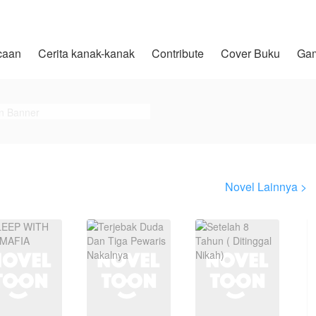
caan
Cerita kanak-kanak
Contribute
Cover Buku
Ga
Novel Lainnya >