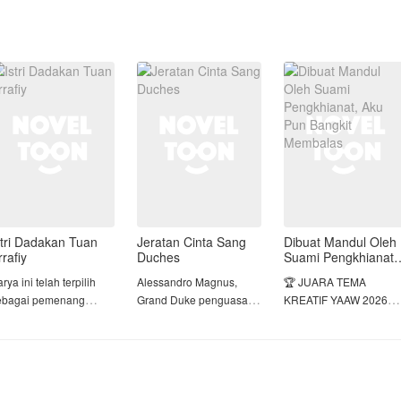
stri Dadakan Tuan
Jeratan Cinta Sang
Dibuat Mandul Oleh
rrafiy
Duches
Suami Pengkhianat,
Aku Pun Bangkit
rya ini telah terpilih
Alessandro Magnus,
🏆 JUARA TEMA
Membalas
ebagai pemenang
Grand Duke penguasa
KREATIF YAAW 2026
AAW 2026 periode 1
Wilayah Magnus, dia
PERIODE 1 🏆
kategori 2 juara 3🥳 🎉 🎉
terkenal kejam, dingin,
dan punya insting
BERTAHUN-TAHUN
rsy Raihana Syahira
membunuh yang tajam.
DIANGGAP MANDUL,
ercaya hidupnya akan
Segala macam jebakan
TERNYATA ITU ADALA