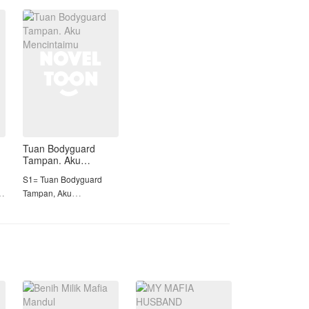
dan pengertiannya,
membuat Indira luluh
I
hingga mau melakuka
S
Tuan Bodyguard
Tampan. Aku
Mencintaimu
S1= Tuan Bodyguard
Tampan, Aku
Mencintaimu
S2= Pelayan Tuan Muda
Kulkas
a
S3 = Reinkarnasi Nona
Muda William
========================≠==
Alice adalah Anak dari
tuan Jon, seorang duda