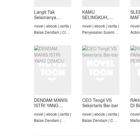
Langit Tak
KAMU
SLE
Selamanya
SELINGKUH,
MAF
Mendung,
KAMU
novel | ebook | cerita |
novel | ebook | cerita |
novel 
Seraphina
BANGKRUT
Balas Dendam | Cinta
Penyesalan Suami |
Actio
Seiring Waktu |
Identitas Tersembunyi
Roman
Penyesalan Suami
| Balas Dendam |
Tama
Tamat
DENDAM MANIS
CEO Tengil VS
RAH
ISTRI YANG
Sekertaris Bar-bar
DI B
DIMADU
PER
novel | ebook | cerita |
novel | ebook | cerita |
novel 
Balas Dendam |
Balas Dendam | CEO
Mafia
Penyesalan Suami |
| Mafia | Tamat
Dend
CEO | Tamat
Cinta