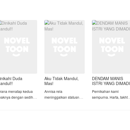
inikahi Duda
Aku Tidak Mandul,
DENDAM MANIS
andul!!
Mas!
ISTRI YANG DIMAD
irana menatap kedua
Annisa rela
Pernikahan kami
naknya dengan sedih.
meninggalkan statusnya
sempurna. Harta, takhta
rka, yang baru berusia
sebagai putri tunggal
dan sepasang anak
elapan tahun, dan
keluarga terpandang
kembar yang rupawan
ara, yang berusia lima
demi menikahi Haikal,
telah kami miliki. Sebag
ahun. Setelah kematian
pria yang ia cintai.
sesama pemilik
aminya, Arya, tiga
Bahkan, ia menolak
perusahaan, aku dan