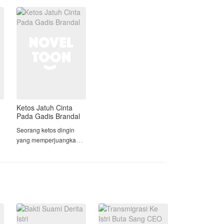
si
Alaric Ravens, jenderal
perang paling dingin di
kekaisaran, setelah
adikny
Ketos Jatuh Cinta
Pada Gadis Brandal
Seorang ketos dingin
yang memperjuangkan
an
cinta gadis berandal.
Belum tahu tentang
perasaan nya sendiri (
sang gadis ) percintaan
mereka menjadi sedikit
rumit.
,
Mari kita baca kisah cinta