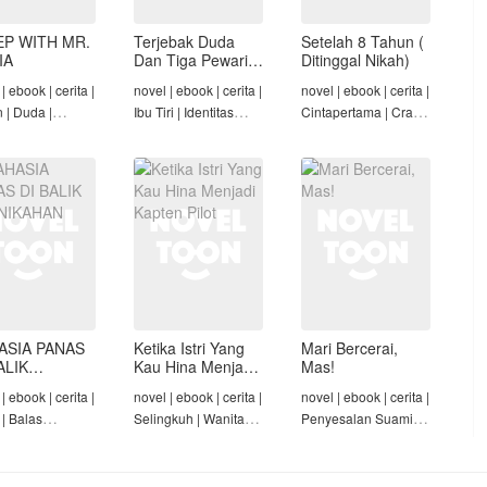
EP WITH MR.
Terjebak Duda
Setelah 8 Tahun (
IA
Dan Tiga Pewaris
Ditinggal Nikah)
Nakalnya
| ebook | cerita |
novel | ebook | cerita |
novel | ebook | cerita |
n | Duda |
Ibu Tiri | Identitas
Cintapertama | Crazy
-Angst Mafia |
Tersembunyi | Mafia |
Rich/Konglomerat |
t
Tamat
Cinta Seiring Waktu |
Tamat
ASIA PANAS
Ketika Istri Yang
Mari Bercerai,
ALIK
Kau Hina Menjadi
Mas!
NIKAHAN
Kapten Pilot
| ebook | cerita |
novel | ebook | cerita |
novel | ebook | cerita |
 | Balas
Selingkuh | Wanita
Penyesalan Suami |
am | Diam-Diam
Karir | Penyesalan
Identitas Tersembunyi
Suami | Tamat
| Penyesalan
Keluarga | Tamat