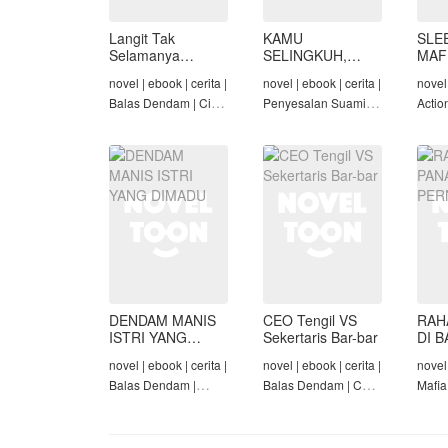
Langit Tak
KAMU
SLE
Selamanya
SELINGKUH,
MAF
Mendung,
KAMU
novel | ebook | cerita |
novel | ebook | cerita |
novel 
Seraphina
BANGKRUT
Balas Dendam | Cinta
Penyesalan Suami |
Actio
Seiring Waktu |
Identitas Tersembunyi
Roman
Penyesalan Suami
| Balas Dendam |
Tama
Tamat
DENDAM MANIS
CEO Tengil VS
RAH
ISTRI YANG
Sekertaris Bar-bar
DI B
DIMADU
PER
novel | ebook | cerita |
novel | ebook | cerita |
novel 
Balas Dendam |
Balas Dendam | CEO
Mafia
Penyesalan Suami |
| Mafia | Tamat
Dend
CEO | Tamat
Cinta