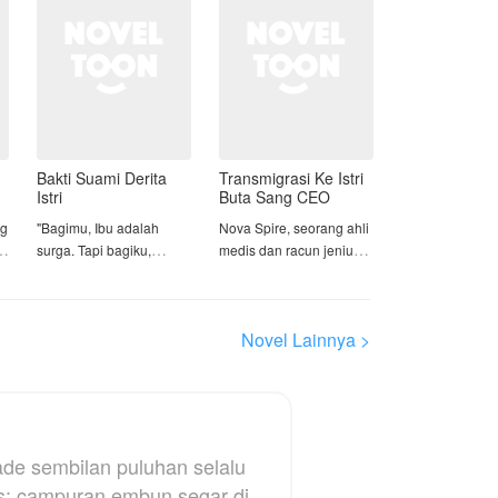
ketos dan
Bakti Suami Derita
Transmigrasi Ke Istri
Istri
Buta Sang CEO
ng
"Bagimu, Ibu adalah
Nova Spire, seorang ahli
an
surga. Tapi bagiku,
medis dan racun jenius,
caramu berbakti adalah
tewas tragis dalam
neraka yang
ledakan laboratorium
menghanguskan masa
saat mencoba
Novel Lainnya >
ng
depan anak kita."
menciptakan obat
u
penyembuh paling
Disa mengira
ampuh di dunia. Tapi
pernikahannya dengan
kematian bukan akhir
Abdi adalah akhir dari
baginya, melainkan awal
perjuangan, namun
dari kehidupan baru.
kade sembilan puluhan selalu
ternyata itu awal dari
: campuran embun segar di
kemelaratan yang
Ia terbangun dalam