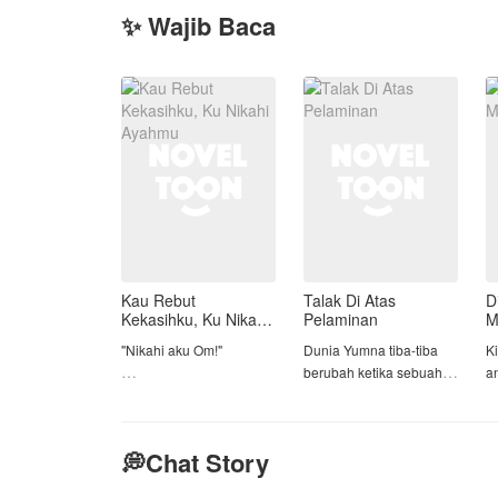
✨ Wajib Baca
Kau Rebut
Talak Di Atas
D
Kekasihku, Ku Nikahi
Pelaminan
M
Ayahmu
"Nikahi aku Om!"
Dunia Yumna tiba-tiba
K
berubah ketika sebuah
a
Di hari yang seharusnya
video syur seorang
A
menjadi gerbang
wanita yang wajahnya
d
kebebasannya, Auryn
mirip dengan dirinya
Ti
💭Chat Story
Athaya Wiguna justru
sedang bercinta dengan
t
ditinggalkan di
pria tampan, di putar di
su