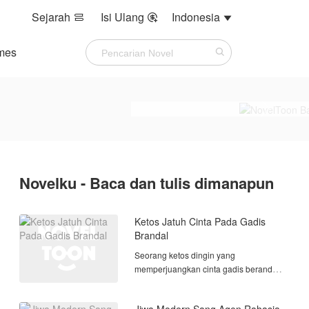
Sejarah
Isi Ulang
Indonesia



mes
Novelku - Baca dan tulis dimanapun
Ketos Jatuh Cinta Pada Gadis
Brandal
Seorang ketos dingin yang
memperjuangkan cinta gadis berandal.
Belum tahu tentang perasaan nya
sendiri ( sang gadis ) percintaan