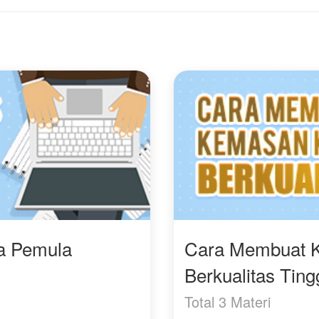
memperkenalkan
bagi kemiskinannya, atau
seorang pria misterius
justru awal dari
yang dingin sebagai
perbudakan nafsu yang
calon suami barunya.
manis?
ra Pemula
Cara Membuat 
Berkualitas Ting
Total 3 Materi