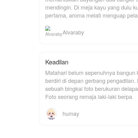
oleh rekan
L
mendingin. Di meja kayu yang dulu kub
seperjuangannya sendiri
s
pertama, aroma melati menguap pela
hingga sekarat.
t
ditelan k
d
Saat tetesan darah Meilin
al
Alvaraby
menyentuh permukaan
C
giok kuno tersebut,
S
keajaiban mistis terjadi.
Se
Jiwanya terlempar
m
Keadilan
melintasi waktu dan
y
terbangun di dalam
m
Matahari belum sepenuhnya bangun k
tubuh Permaisuri Lin—
aj
seorang wanita
berdiri di depan gerbang pengadilan.
m
berkedudukan tinggi
sebuah bingkai foto berukuran delapa
namun memiliki
Foto seorang remaja laki-laki berpa
kepribadian yang sangat
lemah dan penakut.
humay
Di dunia kuno ini,
Permaisuri Lin baru saja
diracun oleh selir
kesayangan kaisar dan