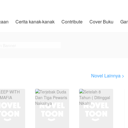
caan
Cerita kanak-kanak
Contribute
Cover Buku
Ga
Novel Lainnya >