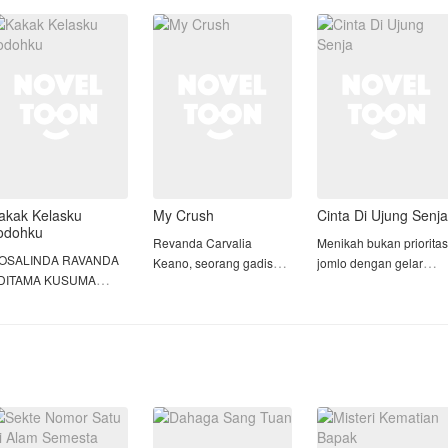
hun yang lalu, Kirana
perjodohan dengan
Mas Hanif adalah defini
emilih untuk tidak
Emran Richard, pria
pasangan ideal di mata
sukses yang sejak lama
dunia.
​N
akak Kelasku
My Crush
Cinta Di Ujung Senja
odohku
Revanda Carvalia
Menikah bukan prioritas
OSALINDA RAVANDA
Keano, seorang gadis
jomlo dengan gelar
DITAMA KUSUMA
yang memiliki sifat ceria
Bujangan Paling Tamp
UTRI (Ocha) , gadis
namun sedikit manja itu
itu mengingat usianya
antik, pendiam dan
menjadi gadis idaman
sudah kepala empat
u, dia tidak begitu
para cowok di sekolah
sampai ia bertemu
anyak memiliki teman
baru nya, dia adalah
dengan gadis yang
arena sifatnya yang
murid kelas 1 yang baru
memiliki kisah cinta
endiam dan pemalu.
saja masuk SMA Bima
nelangsa seperti dirinya
yang
Sakila. Ga
ABRIELL PUTRA