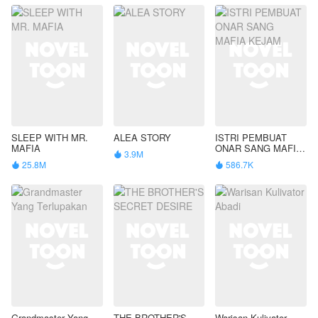
SLEEP WITH MR.
ALEA STORY
ISTRI PEMBUAT
MAFIA
ONAR SANG MAFIA
3.9M

KEJAM
25.8M
586.7K


Grandmaster Yang
THE BROTHER'S
Warisan Kulivator