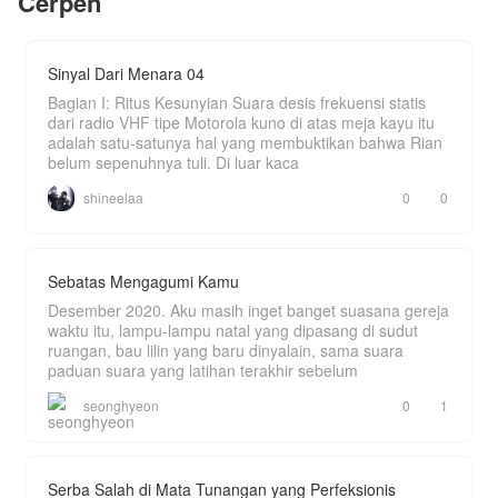
Cerpen
"Itu cuman suara burung hantu atuh, Neng..."
sahut Ogi berusaha tenang.
Sinyal Dari Menara 04
"Kompor gasnya mana, Kang?"
Bagian I: Ritus Kesunyian Suara desis frekuensi statis
"Di sini masaknya masih pakai kayu atuh, Neng..."
dari radio VHF tipe Motorola kuno di atas meja kayu itu
adalah satu-satunya hal yang membuktikan bahwa Rian
"Ini kenapa sinyalnya nggak ada, Kang? Aku
belum sepenuhnya tuli. Di luar kaca
butuh wifi!"
shineelaa
0
0
"Di sini wifi belum ada atuh, Neng. Kalau mau
sinyal pun harus naik ke tebing dulu."
Banyak pengalaman baru yang harus dilalui Arisa.
Bagaimana kisah romantis dan kekocakkan
Sebatas Mengagumi Kamu
mereka tinggal di desa?
Desember 2020. Aku masih inget banget suasana gereja
waktu itu, lampu-lampu natal yang dipasang di sudut
ruangan, bau lilin yang baru dinyalain, sama suara
paduan suara yang latihan terakhir sebelum
seonghyeon
0
1
Serba Salah di Mata Tunangan yang Perfeksionis