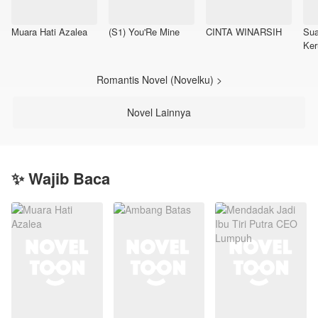
Muara Hati Azalea
(S1) You'Re Mine
CINTA WINARSIH
Sua
Ker
Romantis Novel (Novelku) >
Novel Lainnya
✨ Wajib Baca