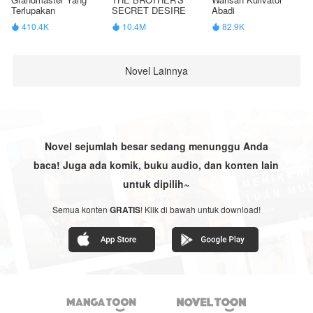
Terlupakan
SECRET DESIRE
Abadi
410.4K
10.4M
82.9K



Novel Lainnya
Novel sejumlah besar sedang menunggu Anda
baca! Juga ada komik, buku audio, dan konten lain
untuk dipilih~
Semua konten
GRATIS
! Klik di bawah untuk download!

