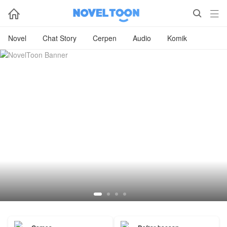



Novel
Chat Story
Cerpen
Audio
Komik