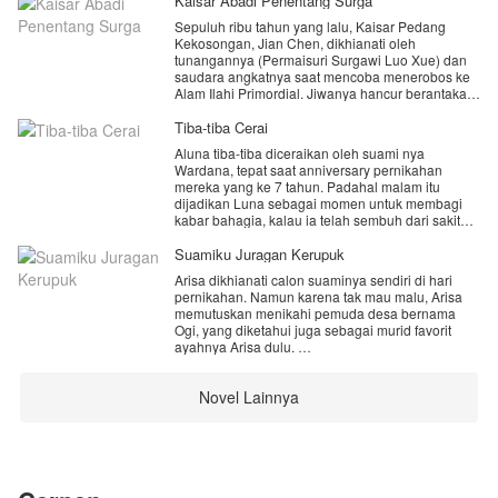
Kaisar Abadi Penentang Surga
Sepuluh ribu tahun yang lalu, Kaisar Pedang
Kekosongan, Jian Chen, dikhianati oleh
tunangannya (Permaisuri Surgawi Luo Xue) dan
saudara angkatnya saat mencoba menerobos ke
Alam Ilahi Primordial. Jiwanya hancur berantakan.
Namun, setetes Darah Primordial misterius yang
ia temukan di Reruntuhan Kekacauan
Tiba-tiba Cerai
menyelamatkan satu fragmen jiwanya.
Aluna tiba-tiba diceraikan oleh suami nya
Wardana, tepat saat anniversary pernikahan
Sepuluh ribu tahun kemudian, Jian Chen
mereka yang ke 7 tahun. Padahal malam itu
terbangun di tubuh seorang pemuda bernama
dijadikan Luna sebagai momen untuk membagi
sama di Benua Bintang Jatuh (Dunia Fana
kabar bahagia, kalau ia telah sembuh dari sakit
terendah). Pemuda ini dikenal sebagai "Sampah
kanker yang menyerangnya selama 4 tahun
Bawaan" yang meridiannya hancur. Dengan
terakhir.
Suamiku Juragan Kerupuk
ingatan masa lalunya, pengetahuan alkimia
Wardana mengatakan ingin menikahi Anita Yang
tingkat dewa, dan teknik kultivasi terlarang Seni
Arisa dikhianati calon suaminya sendiri di hari
sedang hamil anak kakak nya, Tapi fakta baru
Melahap Surga Primordial, Jian Chen memulai
pernikahan. Namun karena tak mau malu, Arisa
terungkap, keluarga Wardana menginginkan
kembali langkahnya dari bawah. Ia bersumpah
memutuskan menikahi pemuda desa bernama
kematiannya, dapatkah Luna mengungkap tabir
untuk membelah langit, menghancurkan para
Ogi, yang diketahui juga sebagai murid favorit
misteri yang keluarga Wardana sembunyikan?
pengkhianat yang kini telah menjadi Penguasa
ayahnya Arisa dulu.
Surga, dan mengungkap rahasia sejati di balik
Yuuk dukung karya terbaru aku.. jangan lupa
Darah Primordial.
Ogi yang sepenuhnya punya usaha kerupuk di
subscribe nya ya..
Novel Lainnya
desa, membawa Arisa untuk ikut tinggal
dengannya ke desa. Saat itulah kehidupan Arisa
karena subscribe kan kalian sangat berarti untuk
berubah drastis.
menambah imun biar lebih semangat lanjutin
cerita nya❤️🙏
"Suara apa itu, Kang? Aku nggak bisa tidur," bisik
Arisa sambil menghimpitkan badannya ke dekat
Ogi.