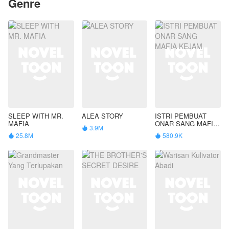
Genre
SLEEP WITH MR.
ALEA STORY
ISTRI PEMBUAT
MAFIA
ONAR SANG MAFIA
3.9M

KEJAM
25.8M
580.9K

