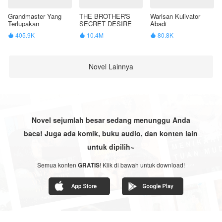
Grandmaster Yang
THE BROTHER'S
Warisan Kulivator
Terlupakan
SECRET DESIRE
Abadi
405.9K
10.4M
80.8K



Novel Lainnya
Novel sejumlah besar sedang menunggu Anda
baca! Juga ada komik, buku audio, dan konten lain
untuk dipilih~
Semua konten
GRATIS
! Klik di bawah untuk download!