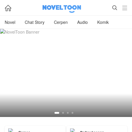



Novel
Chat Story
Cerpen
Audio
Komik