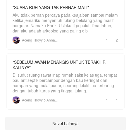
"SUARA RUH YANG TAK PERNAH MATI"
Aku tidak pernah percaya pada keajaiban sampai malam
ketika jemariku menyentuh tulang-belulang yang masih
bergetar. Namaku Fariz. Usiaku tiga puluh lima tahun,
dan aku adalah arkeolog yang paling dib
Aceng Thoyyib Annawawy
1
2
"SEBELUM AWAN MENANGIS UNTUK TERAKHIR
KALINYA"
Di sudut ruang rawat inap rumah sakit kelas tiga, tempat
bau antiseptik bercampur dengan bau keringat dan
harapan yang mulai pudar, seorang lelaki tua terbaring
dengan tubuh kurus yang tinggal tulang.
Aceng Thoyyib Annawawy
1
1
Novel Lainnya