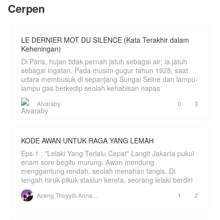
Cerpen
Tapi saat dia sadar justru, dia sedang di salah satu
ruangan kosong gelap dan pengap.
Namun saat dirinya berusaha mencari jalan
keluar, dia justru melihat bayangan seseorang dari
kaca hias kecil.
LE DERNIER MOT DU SILENCE (Kata Terakhir dalam
"Aaaaaa... Wajah siapa yang ada di mukaku ini!!!!
Keheningan)
Di Paris, hujan tidak pernah jatuh sebagai air; ia jatuh
sebagai ingatan. Pada musim gugur tahun 1928, saat
udara membusuk di sepanjang Sungai Seine dan lampu-
lampu gas berkedip seolah kehabisan napas
Alvaraby
0
3
KODE AWAN UNTUK RAGA YANG LEMAH
Eps 1 : "Lelaki Yang Terlalu Cepat" Langit Jakarta pukul
enam sore begitu murung. Awan mendung
menggantung rendah, seolah menahan tangis. Di
tengah hiruk-pikuk stasiun kereta, seorang lelaki berdiri
Aceng Thoyyib Annawawy
1
2