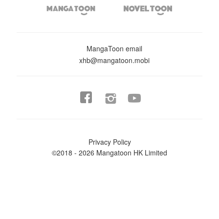


MangaToon email
xhb@mangatoon.mobi


Privacy Policy
©2018 - 2026 Mangatoon HK Limited