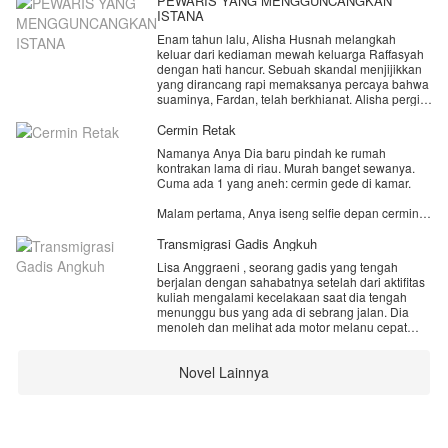
PEWARIS YANG MENGGUNCANGKAN
ISTANA
Enam tahun lalu, Alisha Husnah melangkah
keluar dari kediaman mewah keluarga Raffasyah
dengan hati hancur. Sebuah skandal menjijikkan
yang dirancang rapi memaksanya percaya bahwa
suaminya, Fardan, telah berkhianat. Alisha pergi,
membawa rahasia besar tentang janin yang
dikandungnya.
Cermin Retak
Namanya Anya Dia baru pindah ke rumah
Kini, takdir membawa mereka bertemu dalam
kontrakan lama di riau. Murah banget sewanya.
sebuah proyek besar. Fardan, sang CEO dingin
Cuma ada 1 yang aneh: cermin gede di kamar.
yang menyimpan dendam atas kepergian istrinya,
memberikan ultimatum kejam: kembali padanya
Malam pertama, Anya iseng selfie depan cermin
atau kehilangan hak asuh atas putra mereka,
jam 12 malam. Pas diliat hasilnya... di foto dia
Ghifari.
senyum. Tapi di pantulan cermin, dia nunduk.
Transmigrasi Gadis Angkuh
Namun, baik Fardan maupun keluarga besar
Lisa Anggraeni , seorang gadis yang tengah
Dia kira cuma efek cahaya. Besoknya dia dandan
Raffasyah tidak menyadari satu hal. Ghifari bukan
berjalan dengan sahabatnya setelah dari aktifitas
buat kerja. Ngaca biasa.
sekadar bocah biasa. Dibalik wajah imutnya,
kuliah mengalami kecelakaan saat dia tengah
Tiba-tiba lampu kedip. Pas nyala lagi, di cermin
tersimpan kecerdasan genius yang ia warisi dari
menunggu bus yang ada di sebrang jalan. Dia
dia udah nunduk duluan. Padahal Sari masih
ayahnya. Sementara orang tuanya terjebak dalam
menoleh dan melihat ada motor melanu cepat
natap cermin....
perang dingin dan sisa-sisa cinta yang luka,
membuatnya mendorong Hani. Dan membuatnya
Ghifari mulai bergerak dibalik layar.
menjadi korban kecelakaan. Lisa yang mengalami
Novel Lainnya
luka luka sempat di bawa ke rumah sakit. Namun
Dia bukan hanya ingin menyatukan Ayah dan
sayang, saat dirinya sedang di operasi, nyawanya
Ibunya saja. Tapi misinya ingin membongkar
tak bisa di selamatkan.
topeng busuk para penghuni "istana" yang
Lisa yang tahu dirinya mengalami kecelakaan
memisahkan keluarganya. Si kecil siap.
sebelumnya mengira dia selamat, dan berada di
salah satu rumah sakit.