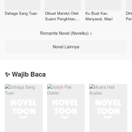
Dahaga Sang Tuan
Dibuat Mandul Oleh
Ku Buat Kau
Dih
Suami Pengkhianat,
Menyesal, Mas!
Pen
Aku Pun Bangkit
Kel
Membalas
Aku
Romantis Novel (Novelku) >
Ray
Novel Lainnya
✨ Wajib Baca