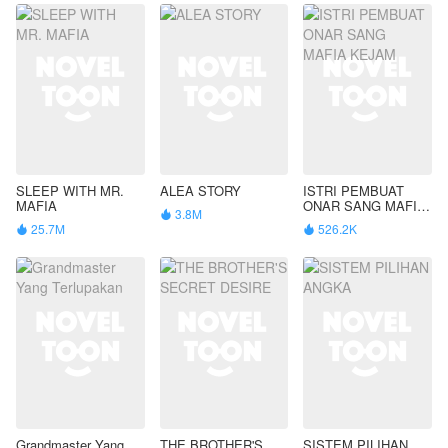
SLEEP WITH MR.
ALEA STORY
ISTRI PEMBUAT
MAFIA
ONAR SANG MAFIA
3.8M

KEJAM
25.7M
526.2K


Grandmaster Yang
THE BROTHER'S
SISTEM PILIHAN