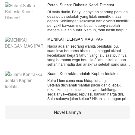
Petani Sultan: Rahasia Kendi Dimensi
Di mata dunia, Banyu hanyalah seorang pemuda
desa putus sekolah yang tidak memiliki masa
depan. Kehilangan kakeknya dan divonis memiliki
penyakit bawaan membuat hidupnya seolah
menemui jalan buntu. Namun, roda nasib berputar
180 derajat ketika Banyu secara tak sengaja
mewariskan sebuah artefak kuno Kendi Penyuling
MENIKAH DENGAN MAS IPAR
Jiwa milik sang kakek.
Nadia adalah seorang wanita berstatus ibu,
suaminya bernama bisma , meninggal akibat
kecelakaan kerja 3 tahun yang lalu saat putrinya
yang bernama vega berusia 2 tahun. kehidupan
sehari hari nadia dan anaknya setelah sang suami
meninggal di tanggung oleh kakak ipar bernama
yamka. istri yamka meninggal usai melahirkan
Suami Kontrakku adalah Kapten Idolaku
secara prematur, dan karena yamka bekerja, anak
Keira Liem cuma mau hidup tenang.
anak yamka di asuh oleh nadia.
Setelah dikhianati mantan pacar dan dijebak
rekan kerja, pilot muda ini nyaris kehilangan
untuk menghindari fitnah, keluarga sepakat
segalanya—karier, reputasi, bahkan harga diri.
menikahkan nadia dan yamka.
Satu-satunya jalan keluar? Nikah siri dengan pria
" aku hanya mencintai istriku, jadi jangan berharap
asing yang ditemuinya di parkiran bawah tanah
lebih dari pernikahan ini". ucap yamka tepat
SCBD di malam terburuk hidupnya.
setelah sah menikah.
Novel Lainnya
Pria itu bilang namanya Kai. Katanya
pengangguran. Senyumnya menyebalkan,
mampukan mereka mempertahankan rumah
mulutnya pedas, tapi entah kenapa... Keira
tangga yang berdiri tanpa cinta?, apakah cinta
merasa aman di dekatnya.
bisa tumbuh seiring berjalan nya waktu??
Yang tidak Keira tahu: "Kai" adalah Kaizan
Tanujaya—CEO Nusantara Airlines, pewaris