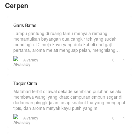
"MENIKAH DENGAN MAS IPAR" ,mohon follow,
Cerpen
konglomerat Tanujaya, dan legenda penerbangan
like dan komen. selamat membaca dan...
yang fotonya sudah ditempel Keira di dinding
Terimakasih🙏🙏
kamar sejak SMA.
Setiap hari, Keira memuja Kapten Kaizan
Tanujaya di kantor.
Garis Batas
Setiap malam, Keira memarahi "suami kontrak
pengangguran"-nya di rumah.
Lampu gantung di ruang tamu menyala remang,
Mereka adalah orang yang sama.
memantulkan bayangan dua cangkir teh yang sudah
Dan Kaizan? Dia menikmati setiap detiknya.
mendingin. Di meja kayu yang dulu kubeli dari gaji
Tapi rahasia tidak bisa bertahan selamanya.
pertama, aroma melati menguap pelan, menghilang
Ketika topeng terbuka, ketika masa lalu yang
ditelan k
kelam menyerang, ketika satu-satunya orang yang
Alvaraby
0
1
pernah membuatnya jatuh cinta berbalik pergi—
Kaizan harus membuktikan bahwa cinta yang
dimulai dari kebohongan bisa menjadi hal paling
nyata di hidupnya.
Taqdir Cinta
Matahari terbit di awal dekade sembilan puluhan selalu
membawa wangi yang khas: campuran embun segar di
dedaunan pinggir jalan, asap knalpot tua yang mengepul
tipis, dan aroma minyak kayu putih yang m
Alvaraby
0
1