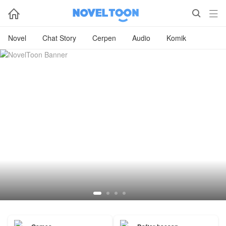



Novel
Chat Story
Cerpen
Audio
Komik