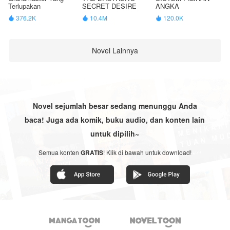
Terlupakan
SECRET DESIRE
ANGKA
376.2K
10.4M
120.0K



Novel Lainnya
Novel sejumlah besar sedang menunggu Anda
baca! Juga ada komik, buku audio, dan konten lain
untuk dipilih~
Semua konten
GRATIS
! Klik di bawah untuk download!

