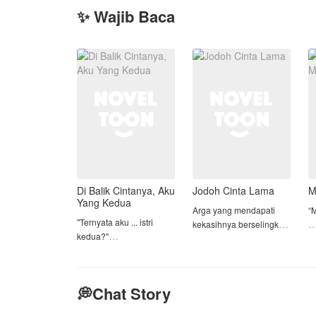
✨ Wajib Baca
Di Balik Cintanya, Aku
Jodoh Cinta Lama
M
Yang Kedua
Arga yang mendapati
“M
"Ternyata aku ... istri
kekasihnya berselingkuh,
kedua?"
akhirnya menerima
R
perjodohan tanpa tahu
m
Mendapatkan sosok
siapa wanita yang
ge
suami yang nyaris
dijodohkan dengannya.
t
💭Chat Story
sempurna seperti Azzam
Naufal Ardana membuat
Zia yang mendengar
H