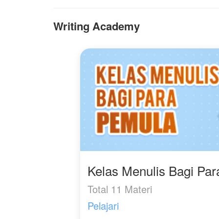
musuh dari langit
mencoba mengusik
Writing Academy
ketenangan makam
leluhur nya, xing
shenyuan bangkit dari
debu hanya satu jentikan
jari untuk meratakan
seluruh galaksi
Kelas Menulis Bagi Pa
Total 11 Materi
Pelajari