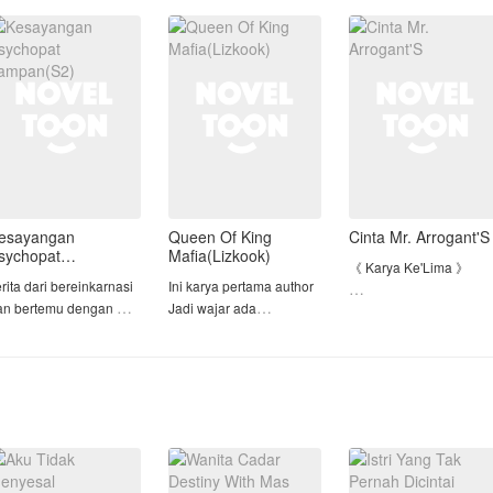
JEBAKAN SUAMI DAN
bernyawa di tempat.
erai tak pernah ada
ORANG KETIGA.
alam hidupnya.
SETELAH MENGETAHUI
Namun, ketika Yvaine
aginya, Rania adalah
KEBENARANNYA, AKU
membuka matanya
iliknya
PUN MULAI MEMBALAS
DENDAM!
Demi me
esayangan
Queen Of King
Cinta Mr. Arrogant'S
sychopat
Mafia(Lizkook)
《 Karya Ke'Lima 》
ampan(S2)
rita dari bereinkarnasi
Ini karya pertama author
an bertemu dengan mu
Jadi wajar ada
• Karya Pertama->>
ni menceritakan tentang
kesalahan 😅
Pacar Dingin ku yang
nak dari Tania
Menyebalkan
============
Warning ⚠
• Karya Kedua->> My
Mengandung unsur
Love Story With CEO
dewasa jadi kalau ada yg
Dingin
kagak suka skip aja dan
• Karya Ke'Tiga->>
dimihon bocil jangan
Kekasih GelapKu
baca!!! tapi kalo masih
• Karya Ke'Empat->> [ S