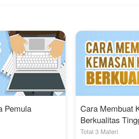
Yuk simak di, Wanita
Cadar Destiny with Mas
Duda !
ra Pemula
Cara Membuat 
Berkualitas Ting
Total 3 Materi