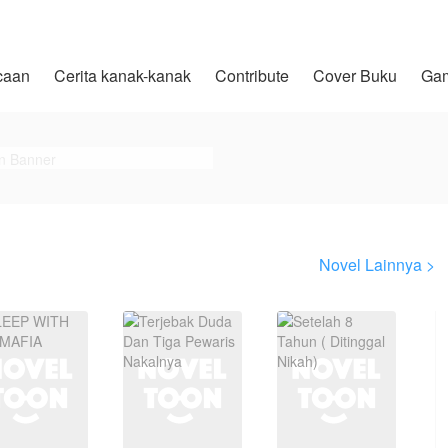
caan
Cerita kanak-kanak
Contribute
Cover Buku
Ga
Novel Lainnya >