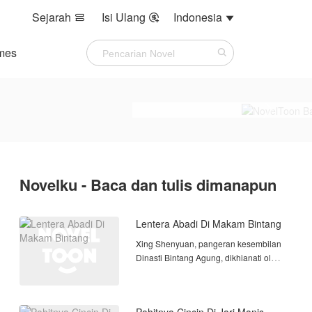
Sejarah
Isi Ulang
Indonesia



mes
Novelku - Baca dan tulis dimanapun
Lentera Abadi Di Makam Bintang
​Xing Shenyuan, pangeran kesembilan
Dinasti Bintang Agung, dikhianati oleh
saudaranya sendiri. Tulang Surgawi
miliknya dicabut, basis kultivasinya
dihancurkan, dan dia dibuang ke