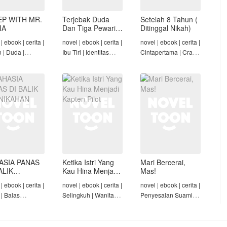
EP WITH MR.
Terjebak Duda
Setelah 8 Tahun (
IA
Dan Tiga Pewaris
Ditinggal Nikah)
Nakalnya
| ebook | cerita |
novel | ebook | cerita |
novel | ebook | cerita |
n | Duda |
Ibu Tiri | Identitas
Cintapertama | Crazy
-Angst Mafia |
Tersembunyi | Mafia |
Rich/Konglomerat |
t
Tamat
Cinta Seiring Waktu |
Tamat
ASIA PANAS
Ketika Istri Yang
Mari Bercerai,
ALIK
Kau Hina Menjadi
Mas!
NIKAHAN
Kapten Pilot
| ebook | cerita |
novel | ebook | cerita |
novel | ebook | cerita |
 | Balas
Selingkuh | Wanita
Penyesalan Suami |
am | Diam-Diam
Karir | Penyesalan
Identitas Tersembunyi
Suami | Tamat
| Penyesalan
Keluarga | Tamat