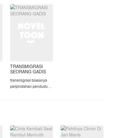
pada suaminya, Arkana.
Ia memilih menjadi istri
dan ibu, mengorbankan
karie
TRANSMIGRASI
SEORANG GADIS
transmigrasi biasanya
perpindahan penduduk
dari suatu daerah yang
padat penduduknya yang
ditetapkan di dalam
wilayah Republik. Tapi
cerita ini lain cerita ini
tentang seorang yang
meninggal dan tiba-t
2