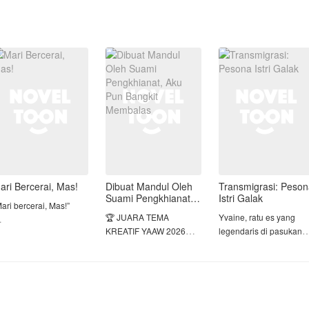
ari Bercerai, Mas!
Dibuat Mandul Oleh
Transmigrasi: Peso
Suami Pengkhianat,
Istri Galak
ari bercerai, Mas!”
Aku Pun Bangkit
🏆 JUARA TEMA
Yvaine, ratu es yang
Membalas
KREATIF YAAW 2026
legendaris di pasukan
ania menatap lurus ke
PERIODE 1 🏆
khusus, mengalami
ata suaminya tanpa
pengkhianatan dalam
ntar, meski hatinya
BERTAHUN-TAHUN
misinya. Dua tembakan
erasa hancur perlahan.
DIANGGAP MANDUL,
menghantam tubuhnya,
TERNYATA ITU ADALAH
dan dia jatuh tak
arsa membeku. Kata