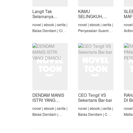
Langit Tak
KAMU
SLE
Selamanya
SELINGKUH,
MAF
Mendung,
KAMU
novel | ebook | cerita |
novel | ebook | cerita |
novel 
Seraphina
BANGKRUT
Balas Dendam | Cinta
Penyesalan Suami |
Actio
Seiring Waktu |
Identitas Tersembunyi
Roman
Penyesalan Suami
| Balas Dendam |
Tama
Tamat
DENDAM MANIS
CEO Tengil VS
RAH
ISTRI YANG
Sekertaris Bar-bar
DI B
DIMADU
PER
novel | ebook | cerita |
novel | ebook | cerita |
novel 
Balas Dendam |
Balas Dendam | CEO
Mafia
Penyesalan Suami |
| Mafia | Tamat
Dend
CEO | Tamat
Cinta