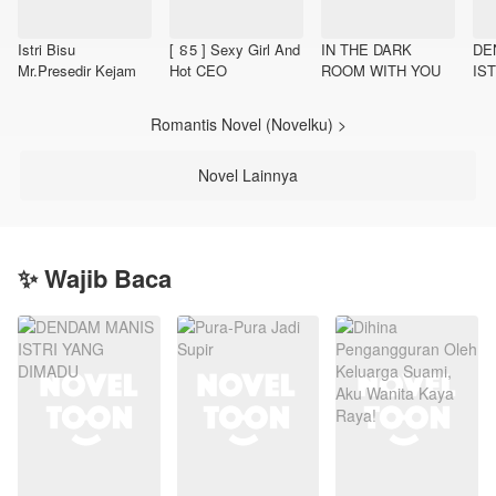
Istri Bisu
[ ៜ5 ] Sexy Girl And
IN THE DARK
DE
Mr.Presedir Kejam
Hot CEO
ROOM WITH YOU
IS
DI
Romantis Novel (Novelku) >
Novel Lainnya
✨ Wajib Baca