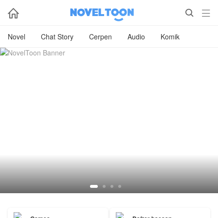



Novel
Chat Story
Cerpen
Audio
Komik