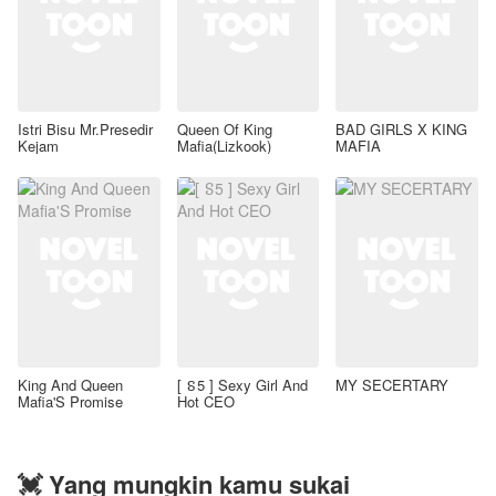
Istri Bisu Mr.Presedir
Queen Of King
BAD GIRLS X KING
Kejam
Mafia(Lizkook)
MAFIA
King And Queen
[ ៜ5 ] Sexy Girl And
MY SECERTARY
Mafia'S Promise
Hot CEO
💓 Yang mungkin kamu sukai