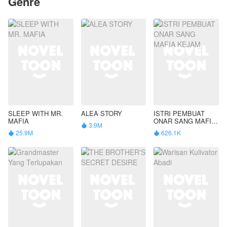
Genre
SLEEP WITH MR.
ALEA STORY
ISTRI PEMBUAT
MAFIA
ONAR SANG MAFIA
3.9M

KEJAM
25.9M
626.1K

