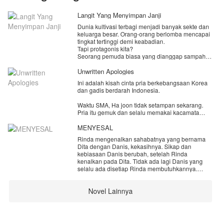
Langit Yang Menyimpan Janji
Dunia kultivasi terbagi menjadi banyak sekte dan
keluarga besar. Orang-orang berlomba mencapai
tingkat tertinggi demi keabadian.
Tapi protagonis kita?
Seorang pemuda biasa yang dianggap sampah
oleh semua orang.
Dia nggak punya bakat kultivasi yang bagus.
Unwritten Apologies
Bahkan keluarganya sendiri malu mengakuinya.
Ini adalah kisah cinta pria berkebangsaan Korea
Sampai suatu hari, dia bertemu dengan seorang
dan gadis berdarah Indonesia.
gadis dari sekte besar.
Cantik, dingin, berbakat, dan statusnya jauh di
Waktu SMA, Ha joon tidak setampan sekarang.
atasnya.
Pria itu gemuk dan selalu memakai kacamata
Awalnya mereka saling benci.
tebal kemana-mana. Ha joon sangat menyukai
Lalu mulai saling peduli.
Rubi, gadis populer di sekolahnya.
MENYESAL
Lalu muncul masalah...
Si gadis ternyata sudah dijodohkan dengan
Rinda mengenalkan sahabatnya yang bernama
Namun suatu hari Ha joon mendengar Rubi
seorang jenius dari sekte lain.
Dita dengan Danis, kekasihnya. Sikap dan
menghina dan mengolok-oloknya di depan teman-
kebiasaan Danis berubah, setelah Rinda
teman kelas mereka. Rasa suka Ha joon berubah
kenalkan pada Dita. Tidak ada lagi Danis yang
menjadi benci. Ia pun memutuskan pindah ke
selalu ada disetiap Rinda membutuhkannya.
kampung halamannya di Seoul.
Karena setiap kali Rinda butuh Danis, pria itu
selalu bersama Dita.
Beberapa tahun kemudian, Rubi dan Ha joon
Novel Lainnya
bertemu lagi di sebuah pesta pernikahan. Ha joon
Rinda menyesal mengenalkan Dita pada Danis.
sempat kaget melihat Rubi yang berada di Korea,
Rinda tidak menyangka orang terdekatnya akan
namun rasa dendamnya sangat besar hingga ia
mengkhianati dirinya seperti ini.
berulang kali menyakiti perasaan Ruby.