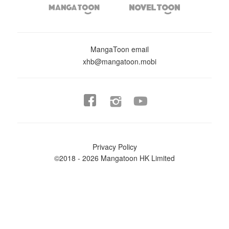


MangaToon email
xhb@mangatoon.mobi


Privacy Policy
©2018 - 2026 Mangatoon HK Limited