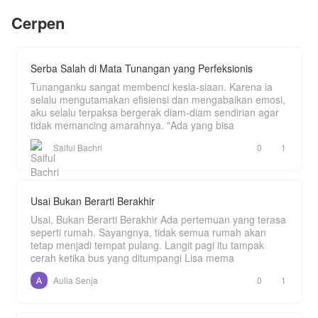
Puncak penyesalan Rinda, dia melihat dengan
Tapi, akankah Ha joon terus membenci Ruby?
Cerpen
mata kepalanya sendiri, Danis dan Dita masuk ke
Mulutnya berkata iya, namun tiap kali gadis itu
dalam hotel sambil menautkan jari-jari tangan
tidak ada didepan matanya, ia selalu
mereka. Kebetulan Rinda sedang bersama
memikirkannya.
Keenan, pria yang baru saja menjadi temanya.
Rinda tidak tahu, jika Keenan adalah calon suami
Serba Salah di Mata Tunangan yang Perfeksionis
Dita.
Tunanganku sangat membenci kesia-siaan. Karena ia
Bagaimana sikap Rinda selanjutnya pada Danis
selalu mengutamakan efisiensi dan mengabaikan emosi,
dan Dita?
aku selalu terpaksa bergerak diam-diam sendirian agar
tidak memancing amarahnya. "Ada yang bisa
Keputusan apa yang akan dipilih Rinda tentang
hubungannya dengan Danis
Saiful Bachri
0
1
Bagaimana sikap Rinda pada Keenan, setelah
tahu pria itu calon suami Dita?
Yuk simak cerita 'MENYESAL' selengkapnya,
Usai Bukan Berarti Berakhir
hanya di NOVEL TOON
Usai, Bukan Berarti Berakhir Ada pertemuan yang terasa
seperti rumah. Sayangnya, tidak semua rumah akan
tetap menjadi tempat pulang. Langit pagi itu tampak
cerah ketika bus yang ditumpangi Lisa mema
Aulia Senja
0
1