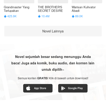
Grandmaster Yang
THE BROTHER'S
Warisan Kulivator
Terlupakan
SECRET DESIRE
Abadi
425.9K
10.4M
89.0K



Novel Lainnya
Novel sejumlah besar sedang menunggu Anda
baca! Juga ada komik, buku audio, dan konten lain
untuk dipilih~
Semua konten
GRATIS
! Klik di bawah untuk download!