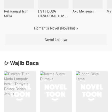
Reinkarnasi Istri
[ S1 ] DUDA
Aku Menyerah!
My 
Mafia
HANDSOME LOVE
STORY'
Romantis Novel (Novelku) >
Novel Lainnya
✨ Wajib Baca