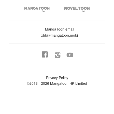


MangaToon email
xhb@mangatoon.mobi


Privacy Policy
©2018 - 2026 Mangatoon HK Limited