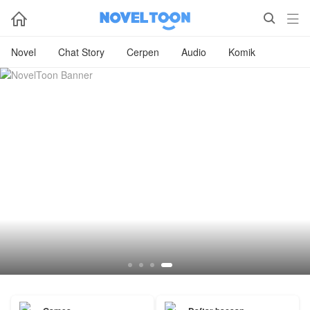



Novel
Chat Story
Cerpen
Audio
Komik