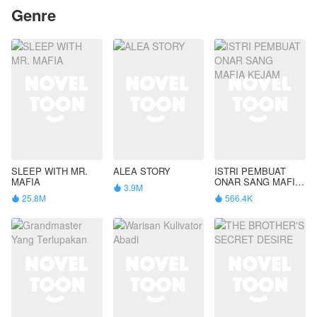
Genre
SLEEP WITH MR.
ALEA STORY
ISTRI PEMBUAT
MAFIA
ONAR SANG MAFIA
3.9M

KEJAM
25.8M
566.4K

