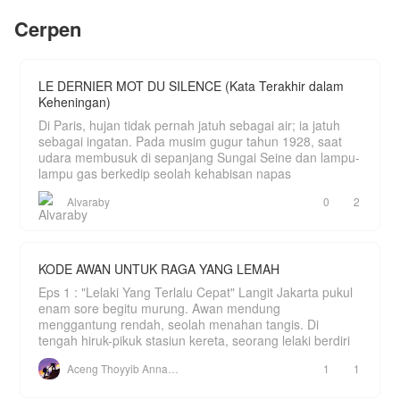
menyesali keputusannya dan ingin kembali,
Zahira memilih melangkah bersama seseorang
Cerpen
yang benar-benar menghargainya. Sebab, setiap
luka bukanlah akhir, melainkan awal dari
kebangkitan.
LE DERNIER MOT DU SILENCE (Kata Terakhir dalam
Keheningan)
Di Paris, hujan tidak pernah jatuh sebagai air; ia jatuh
sebagai ingatan. Pada musim gugur tahun 1928, saat
udara membusuk di sepanjang Sungai Seine dan lampu-
lampu gas berkedip seolah kehabisan napas
Alvaraby
0
2
KODE AWAN UNTUK RAGA YANG LEMAH
Eps 1 : "Lelaki Yang Terlalu Cepat" Langit Jakarta pukul
enam sore begitu murung. Awan mendung
menggantung rendah, seolah menahan tangis. Di
tengah hiruk-pikuk stasiun kereta, seorang lelaki berdiri
Aceng Thoyyib Annawawy
1
1