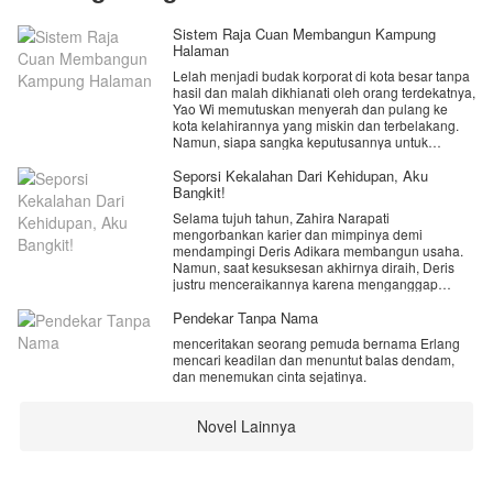
Sistem Raja Cuan Membangun Kampung
Halaman
Lelah menjadi budak korporat di kota besar tanpa
hasil dan malah dikhianati oleh orang terdekatnya,
Yao Wi memutuskan menyerah dan pulang ke
kota kelahirannya yang miskin dan terbelakang.
Namun, siapa sangka keputusannya untuk
menyerah justru menjadi titik balik hidupnya saat
sebuah sistem misterius tiba-tiba aktif di
Seporsi Kekalahan Dari Kehidupan, Aku
kepalanya.
Bangkit!
Selama tujuh tahun, Zahira Narapati
Ding!
mengorbankan karier dan mimpinya demi
mendampingi Deris Adikara membangun usaha.
​[Selamat datang, Tuan Rumah Yao Wi.]
Namun, saat kesuksesan akhirnya diraih, Deris
justru menceraikannya karena menganggap
​[Sistem ini bertujuan untuk membantu Anda
Zahira tak lagi sejalan dengan kehidupannya dan
mengubah kota kelahiran Anda yang tertinggal
memilih wanita lain.
Pendekar Tanpa Nama
menjadi kota paling makmur di bumi.]
menceritakan seorang pemuda bernama Erlang
Semua orang mengira perceraian itu akan
​[Aturan Utama Sistem: Tuan rumah akan
mencari keadilan dan menuntut balas dendam,
menghancurkan Zahira. Nyatanya, ia bangkit dari
menerima seratus ribu setiap hari dari setiap jiwa
dan menemukan cinta sejatinya.
nol, membangun kembali kariernya hingga
yang terdaftar resmi sebagai warga kota ini.]
menjadi perempuan sukses yang berdiri di atas
kakinya sendiri.
Novel Lainnya
Dalam perjalanan itu, Zahira bertemu Revan
Wiranata, pria yang menghargai kesetiaan dan
memberinya kebahagiaan baru. Ketika Deris