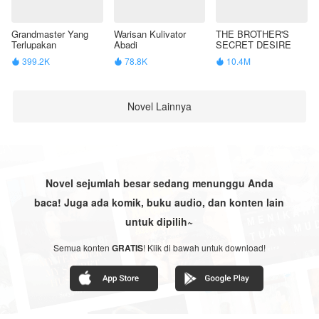
Grandmaster Yang
Warisan Kulivator
THE BROTHER'S
Terlupakan
Abadi
SECRET DESIRE
399.2K
78.8K
10.4M



Novel Lainnya
Novel sejumlah besar sedang menunggu Anda
baca! Juga ada komik, buku audio, dan konten lain
untuk dipilih~
Semua konten
GRATIS
! Klik di bawah untuk download!