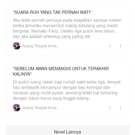
"SUARA RUH YANG TAK PERNAH MATI"
Aku tidak pernah percaya pada keajaiban sampai malam
ketika jemariku menyentuh tulang-belulang yang masih
bergetar. Namaku Fariz. Usiaku tiga puluh lima tahun,
dan aku adalah arkeolog yang paling dib
Aceng Thoyyib Annawawy
1
1
"SEBELUM AWAN MENANGIS UNTUK TERAKHIR
KALINYA"
Di sudut ruang rawat inap rumah sakit kelas tiga, tempat
bau antiseptik bercampur dengan bau keringat dan
harapan yang mulai pudar, seorang lelaki tua terbaring
dengan tubuh kurus yang tinggal tulang.
Aceng Thoyyib Annawawy
1
1
Novel Lainnya