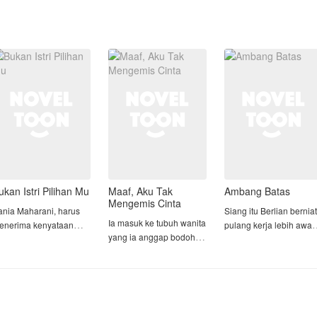
ukan Istri Pilihan Mu
Maaf, Aku Tak
Ambang Batas
Mengemis Cinta
ania Maharani, harus
Siang itu Berlian berniat
Ia masuk ke tubuh wanita
enerima kenyataan
pulang kerja lebih awal,
yang ia anggap bodoh,
ahit saat sang suami
dengan tujuan untuk
dan memilih mengubah
ebih memilih untuk
memberi kejutan pada
takdirnya, bukan
embali pada sang
sang suami. Hari ini
mengulangnya
antan kekasih setelah
adalah anniversary
atu tahun usia
pernikahan mereka yan
Dina, yatim piatu cerdas
ernikahan mereka.
ke tujuh.