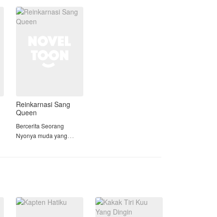
dari orang tua Radit
karena Anindya hanya
seorang yatim piatu dan
besar di panti asuhan.
Cinta t
Reinkarnasi Sang
Queen
Bercerita Seorang
Nyonya muda yang
dingin ( Syaqueenlha )
Yang meninggal karena
kecelakaan dan terlahir
kembali ke tubuh
seorang Gadis cupu.
)
"𝐀𝐤𝐮 𝐛𝐞𝐫𝐩𝐢𝐧𝐝𝐚𝐡 𝐭𝐮𝐛𝐮𝐡 𝐤𝐞
𝐭𝐮𝐛𝐮𝐡 𝐬𝐞𝐬𝐞𝐨𝐫𝐚𝐧𝐠 𝐲𝐚𝐧𝐠