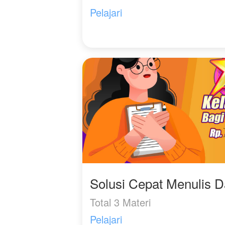
khasiat luar biasa,
Pelajari
dengan cairan ini dia
menjadi petani sultan
Solusi Cepat Menulis 
Total 3 Materi
Pelajari