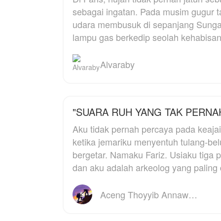
ia miliki hanyalah
s
sebagai ingatan. Pada musim gugur t
"Tapi kita nggak saling
sebidang tanah warisan
s
kenal!"
udara membusuk di sepanjang Sunga
kakeknya di pinggiran
p
lampu gas berkedip seolah kehabisa
kota.
"Nanti kenalan!"
D
Namun, harapan Aris
s
Alvaraby
hancur saat ia kembali.
y
Tanah yang ia impikan
se
menjadi tempat tinggal
s
yang tenang, telah
b
berubah menjadi gunung
D
"SUARA RUH YANG TAK PERNAH
sampah ilegal—sebuah
b
"borok" kota yang
Aku tidak pernah percaya pada keaj
k
dikuasai mafia dan
b
ketika jemariku menyentuh tulang-be
oknum korup.
p
bergetar. Namaku Fariz. Usiaku tiga puluh lima tahun,
a
dan aku adalah arkeolog yang paling 
Di titik terendah
hidupnya, sebuah suara
H
dingin bergema di
r
Aceng Thoyyib Annawawy
kepalanya:
ja
di
[Ding! Sistem Petani
s