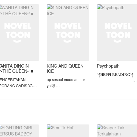
yang selalu diremehkan
Tapi kenyataan kadang
karena penampilan,
ulu mereka di jodoh
tak sesuai ek
meninggal dalam
an saat Erlan Hadi
kecelakaan dan ter
ANITA DINGIN
KING AND QUEEN
Psychopath
°•THÈ QUÈEN•°■
ICE
༆𝐇𝐄𝐏𝐏𝐈 𝐑𝐄𝐀𝐃𝐈𝐍𝐆༆
ENCERITAKAN
up sesuai mood author
-----------------------------
EORANG GADIS YANG
yoi😅
⚠︎𝐖𝐀𝐑𝐍𝐈𝐍𝐆⚠︎
ERWAJAH DATAR DAN
please gausah plagiat
•𝑵𝒐 𝑱𝒊𝒑𝒍𝒂𝒌
INGIN PERGI
Ama cerita
•𝑩𝒂𝒉𝒂𝒔𝒂 𝒌𝒂𝒔𝒂𝒓
ENINGGALKAN
AUTHOR,punya otak?
•𝑲𝒆𝒌𝒆𝒓𝒂𝒔𝒂𝒏
UMAH.
pakai berfikir dongs
•𝑻𝒚𝒑𝒐 𝑩𝒆𝒓𝒕𝒆𝒃𝒂𝒓𝒂𝒏
gosah jiplak karya orng!!!!
•𝑮𝒂 𝒔𝒖𝒌𝒂? 𝒈𝒂 𝒖𝒔𝒂𝒉 𝒃𝒂𝒄𝒂
NTUK MENGHINDARI
•𝑩𝒂𝒑𝒆𝒓? 𝒃𝒖𝒅𝒖 𝒂𝒎𝒂𝒕(ᗒᗣᗕ
ERMINTAAN KAKEK
•𝑮𝒂 𝒂𝒅𝒂 𝒌𝒆𝒓𝒋𝒂𝒂𝒏? 𝒈𝒂 𝒖𝒔𝒂𝒉
AN NENEKNYA.
BUAT KALIAN INI HANYA
𝒓𝒆𝒑𝒐𝒓𝒕 𝒌𝒂𝒓𝒚𝒂 𝒐𝒓𝒂𝒏𝒈