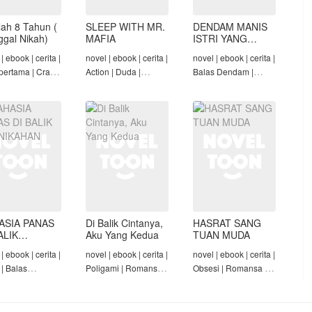
lah 8 Tahun (
SLEEP WITH MR.
DENDAM MANIS
nggal Nikah)
MAFIA
ISTRI YANG
DIMADU
| ebook | cerita |
novel | ebook | cerita |
novel | ebook | cerita |
pertama | Crazy
Action | Duda |
Balas Dendam |
Konglomerat |
Roman-Angst Mafia |
Penyesalan Suami |
 Seiring Waktu |
Tamat
CEO | Tamat
t
ASIA PANAS
Di Balik Cintanya,
HASRAT SANG
ALIK
Aku Yang Kedua
TUAN MUDA
NIKAHAN
| ebook | cerita |
novel | ebook | cerita |
novel | ebook | cerita |
 | Balas
Poligami | Romansa |
Obsesi | Romansa |
am | Diam-Diam
Tamat
Pembantu | Tamat