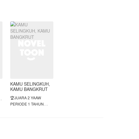
lalunya membawa duka lara untuk
dirinya.
"Aku sudah lama menunggu
kehadiranmu! Biarkan malam ini
menjadi saksi rasa sakit hatiku padamu
Kinara."~ Edgar Regantara
"Kau tak tau bagaimana rasanya jadi
aku, Mungkin dengan cara kamu
membalaskan dendam padaku! Rasa
sakit hatimu lenyap bersamaan
dengan luka yang akan aku bawa
KAMU SELINGKUH,
pergi" ~Kinara Saqeel Ardav
KAMU BANGKRUT
🏆JUARA 2 YAAW
Sanggupkah Kinara melewati semua
PERIODE 1 TAHUN
itu, melewati hal tak terduga dari masa
2026.🏆
lalunya!
Anindya Maheswari,
menikah dengan Raditya
g
Wicaksono tanpa restu