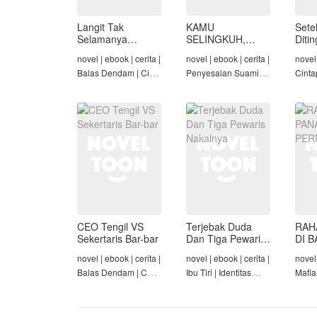
Langit Tak
KAMU
Sete
Selamanya
SELINGKUH,
Diti
Mendung,
KAMU
novel | ebook | cerita |
novel | ebook | cerita |
novel 
Seraphina
BANGKRUT
Balas Dendam | Cinta
Penyesalan Suami |
Cinta
Seiring Waktu |
Identitas Tersembunyi
Rich/
Penyesalan Suami
| Balas Dendam |
Cinta
Tamat
Tama
CEO Tengil VS
Terjebak Duda
RAH
Sekertaris Bar-bar
Dan Tiga Pewaris
DI B
Nakalnya
PER
novel | ebook | cerita |
novel | ebook | cerita |
novel 
Balas Dendam | CEO
Ibu Tiri | Identitas
Mafia
| Mafia | Tamat
Tersembunyi | Mafia |
Dend
Tamat
Cinta