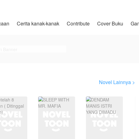
caan
Cerita kanak-kanak
Contribute
Cover Buku
Ga
Novel Lainnya >