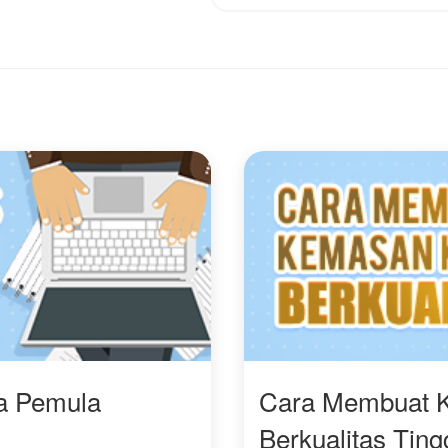
cintanya bahkan
mengejar cinta Syifa
tanpa lelah.
Kemana hati Syifa akan
berlabuh? Siapa pemilik
hati Syifa?
Happy Reading
IG: sasaalkhansa
ra Pemula
Cara Membuat 
Berkualitas Ting