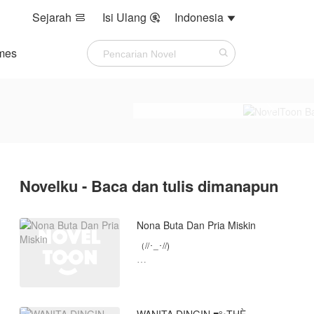
Sejarah
Isi Ulang
Indonesia



mes
Novelku - Baca dan tulis dimanapun
Nona Buta Dan Pria Miskin
（//･_･//)
Couple Lizkook🌻
Karya Gaje Sasan Yang Ke 12