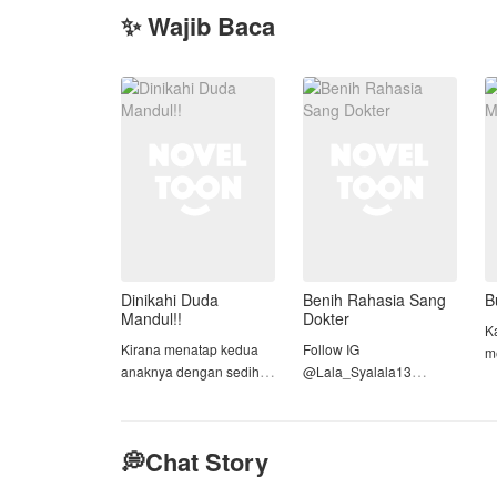
✨ Wajib Baca
Dinikahi Duda
Benih Rahasia Sang
B
Mandul!!
Dokter
K
Kirana menatap kedua
Follow IG
m
anaknya dengan sedih.
@Lala_Syalala13
p
Arka, yang baru berusia
l
delapan tahun, dan
Ashela Safira, seorang
k
Tiara, yang berusia lima
gadis yang membanting
m
💭Chat Story
tahun. Setelah kematian
tulang demi melunasi
s
suaminya, Arya, tiga
utang ayahnya, terpaksa
p