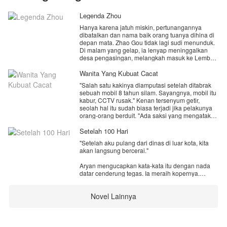
Legenda Zhou
Hanya karena jatuh miskin, pertunangannya
dibatalkan dan nama baik orang tuanya dihina di
depan mata. Zhao Gou tidak lagi sudi menunduk.
Di malam yang gelap, ia lenyap meninggalkan
desa pengasingan, melangkah masuk ke Lembah
Kematian yang ditakuti para kultivator. Tempat di
mana warisan kuno dan ilmu terlarang
Wanita Yang Kubuat Cacat
menunggunya.
"Salah satu kakinya diamputasi setelah ditabrak
sebuah mobil 8 tahun silam. Sayangnya, mobil itu
​Ketika ia kembali dengan topeng misterius dan
kabur, CCTV rusak." Kenan tersenyum getir,
pedang berdarah, dunia persilatan terperanjat—
seolah hal itu sudah biasa terjadi jika pelakunya
siapakah sosok mengerikan yang siap meratakan
orang-orang berduit. "Ada saksi yang mengatakan
klan-klan besar ini?
jika yang menabrak Ilona adalah mobil sport
warna merah, tapi..." Ia kembali terkekeh.
Setelah 100 Hari
"Beberapa hari kemudian, kesaksiannya berubah.
"Setelah aku pulang dari dinas di luar kota, kita
Entahlah."
akan langsung bercerai."
Mendengar itu, tubuh Elang seketika mengalami
Aryan mengucapkan kata-kata itu dengan nada
tremor. Jantungnya berdebar kencang, dan
datar cenderung tegas. Ia meraih kopernya.
keringat dingin mulai membasahi tubuhnya.
Berjalan dengan langkah mantap keluar dari
rumah.
Semoga saja ini hanya kebetulan. 8 tahun yang
Novel Lainnya
lalu, Elang menabrak seseorang saat dini hari,
"Baik, Mas," angguk Anjani dengan suara serak.
sepulang dari party kelulusan SMA bersama
teman-temannya. Kondisinya setengah mabuk
Kali ini, dia tak akan menahan langkah Aryan lagi.
saat itu. Karena takut, di tambah kondisi jalanan
Kali ini, Anjani memutuskan untuk berhenti