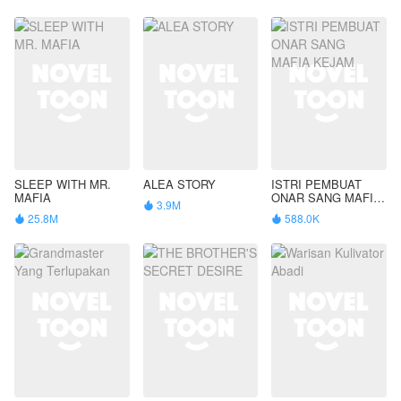
SLEEP WITH MR.
ALEA STORY
ISTRI PEMBUAT
MAFIA
ONAR SANG MAFIA
3.9M

KEJAM
25.8M
588.0K

