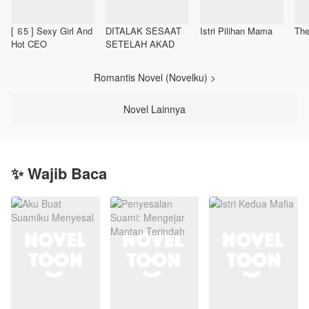
[ ៜ5 ] Sexy Girl And
DITALAK SESAAT
Istri Pilihan Mama
The
Hot CEO
SETELAH AKAD
Romantis Novel (Novelku) >
Novel Lainnya
✨ Wajib Baca