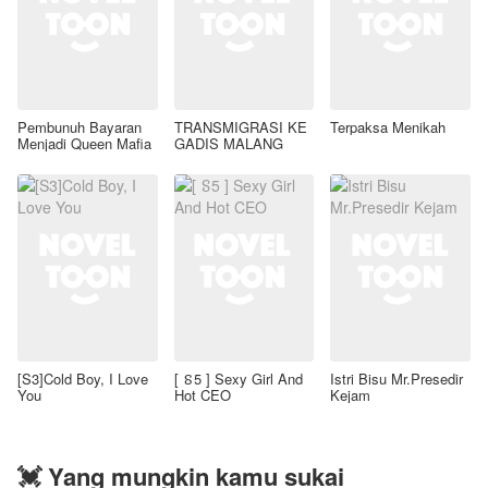
Pembunuh Bayaran
TRANSMIGRASI KE
Terpaksa Menikah
Menjadi Queen Mafia
GADIS MALANG
[S3]Cold Boy, I Love
[ ៜ5 ] Sexy Girl And
Istri Bisu Mr.Presedir
You
Hot CEO
Kejam
💓 Yang mungkin kamu sukai