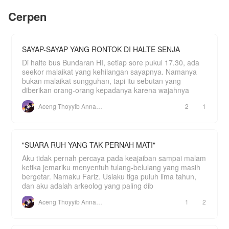
yang sepi, ia langsung kabur.
bertahan.
Cerpen
Jika kebahagiaan suaminya terletak pada saudari
tirinya, maka Anjani akan menyerah. Demi
kebahagiaan dua orang itu, dan juga demi
kebahagiaan dirinya sendiri, Anjani memutuskan
SAYAP-SAYAP YANG RONTOK DI HALTE SENJA
untuk meninggalkan segalanya.
Di halte bus Bundaran HI, setiap sore pukul 17.30, ada
Ya, walaupun dia tahu bahwa konsekuensi yang
seekor malaikat yang kehilangan sayapnya. Namanya
akan dia hadapi sangatlah berat. Terutama, dari
bukan malaikat sungguhan, tapi itu sebutan yang
sang Ibu.
diberikan orang-orang kepadanya karena wajahnya
Aceng Thoyyib Annawawy
2
1
"SUARA RUH YANG TAK PERNAH MATI"
Aku tidak pernah percaya pada keajaiban sampai malam
ketika jemariku menyentuh tulang-belulang yang masih
bergetar. Namaku Fariz. Usiaku tiga puluh lima tahun,
dan aku adalah arkeolog yang paling dib
Aceng Thoyyib Annawawy
1
2