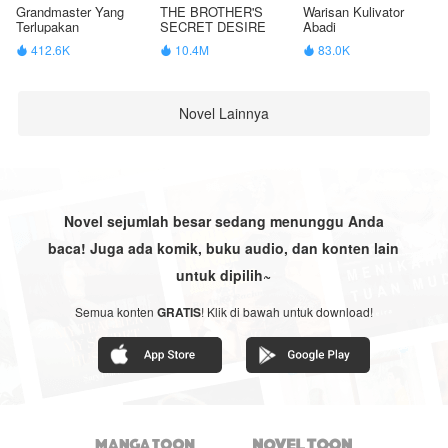
Grandmaster Yang
THE BROTHER'S
Warisan Kulivator
Terlupakan
SECRET DESIRE
Abadi
412.6K
10.4M
83.0K



Novel Lainnya
Novel sejumlah besar sedang menunggu Anda
baca! Juga ada komik, buku audio, dan konten lain
untuk dipilih~
Semua konten
GRATIS
! Klik di bawah untuk download!