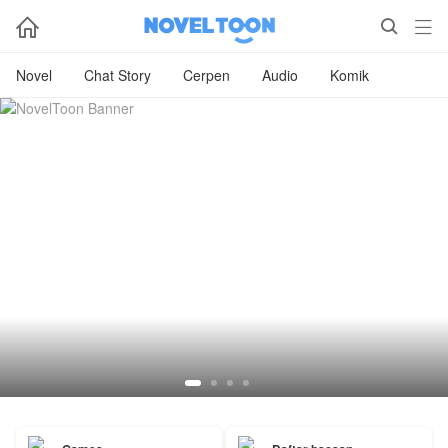



Novel
Chat Story
Cerpen
Audio
Komik