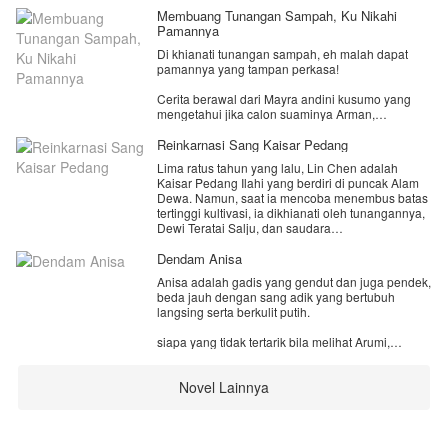
Membuang Tunangan Sampah, Ku Nikahi
Pamannya
Di khianati tunangan sampah, eh malah dapat
pamannya yang tampan perkasa!
Cerita berawal dari Mayra andini kusumo yang
mengetahui jika calon suaminya Arman,
berselingkuh dengan kakak tirinya sendiri.
Reinkarnasi Sang Kaisar Pedang
Di hari pernikahannya mayra mengajak Dev--
Lima ratus tahun yang lalu, Lin Chen adalah
paman dari Arman untuk menikah dengan nya,
Kaisar Pedang Ilahi yang berdiri di puncak Alam
yang kebetulan menjadi tamu di pernikahan
Dewa. Namun, saat ia mencoba menembus batas
keponakannya. Dan mayra juga membongkar
tertinggi kultivasi, ia dikhianati oleh tunangannya,
perselingkuhan arman dan Zakia yang di lakukan
Dewi Teratai Salju, dan saudara
di belakangnya selama ini.
seperjuangannya, Kaisar Naga Hitam. Tubuhnya
hancur, dan jiwanya tercerai-berai.
Dendam Anisa
​Kini, lima ratus tahun kemudian, jiwa Lin Chen
Cerita tidak sampai di situ, setelah menikah
Anisa adalah gadis yang gendut dan juga pendek,
terbangun di Benua Langit Biru, di dalam tubuh
dengan Dev, Mayra jadi tahu sisi lain dari pria
beda jauh dengan sang adik yang bertubuh
seorang pemuda dengan nama yang sama.
dingin itu.
langsing serta berkulit putih.
Pemuda ini dikenal sebagai "Sampah Terbesar" di
Kota Daun Musim Gugur karena meridiannya
Dapatkan mayra meluluhkan hati Dev yang
siapa yang tidak tertarik bila melihat Arumi,
cacat sejak lahir. Namun, mereka tidak tahu
sekeras batu?
bahkan mulut para tetangga juga tak segan
bahwa di dalam lautan jiwanya, Lin Chen
mencemooh Anisa yang beda jauh dengan sang
membawa Sutra Pedang Kehampaan, sebuah
Novel Lainnya
adik.
teknik kultivasi purba yang memungkinkannya
menyerap energi alam semesta.
Hingga suatu hari Anisa di temukan tewas
​Dimulailah perjalanan Lin Chen untuk merangkai
tergantung di dalam kamar, membuat seluruh
kembali takdirnya, menginjak jenius arogan,
keluarga menjadi berduka, namun mereka