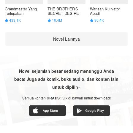
Grandmaster Yang
THE BROTHER'S
Warisan Kulivator
Terlupakan
SECRET DESIRE
Abadi
433.1K
10.4M
90.4K



Novel Lainnya
Novel sejumlah besar sedang menunggu Anda
baca! Juga ada komik, buku audio, dan konten lain
untuk dipilih~
Semua konten
GRATIS
! Klik di bawah untuk download!