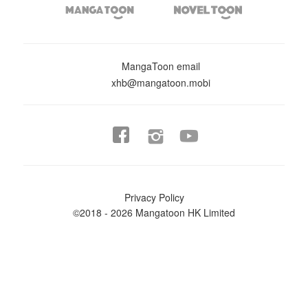


MangaToon email
xhb@mangatoon.mobi


Privacy Policy
©2018 - 2026 Mangatoon HK Limited