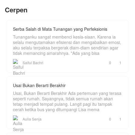
menaklukkan naga suci, dan kembali ke Alam
menutupi kematian Anisa yang gantung diri itu.
Dewa untuk menuntut darah para
Cerpen
pengkhianatnya!
Serba Salah di Mata Tunangan yang Perfeksionis
Tunanganku sangat membenci kesia-siaan. Karena ia
selalu mengutamakan efisiensi dan mengabaikan emosi,
aku selalu terpaksa bergerak diam-diam sendirian agar
tidak memancing amarahnya. "Ada yang bisa
Saiful Bachri
0
1
Usai Bukan Berarti Berakhir
Usai, Bukan Berarti Berakhir Ada pertemuan yang terasa
seperti rumah. Sayangnya, tidak semua rumah akan
tetap menjadi tempat pulang. Langit pagi itu tampak
cerah ketika bus yang ditumpangi Lisa mema
Aulia Senja
0
1