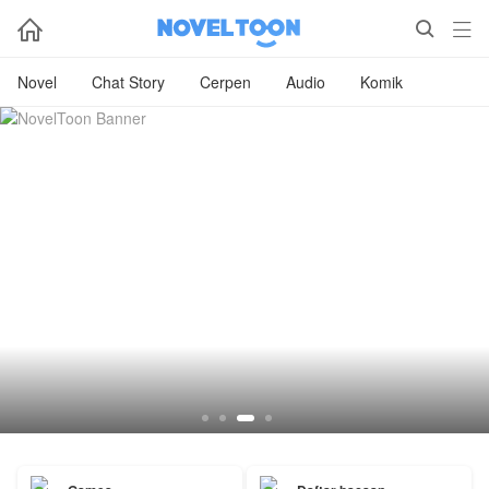



Novel
Chat Story
Cerpen
Audio
Komik