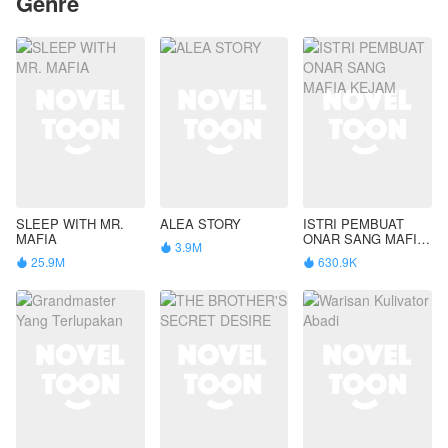
Genre
SLEEP WITH MR.
ALEA STORY
ISTRI PEMBUAT
MAFIA
ONAR SANG MAFIA
3.9M

KEJAM
25.9M
630.9K

