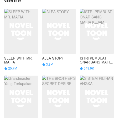
SLEEP WITH MR.
ALEA STORY
ISTRI PEMBUAT
MAFIA
ONAR SANG MAFIA
3.8M

KEJAM
25.7M
549.9K

