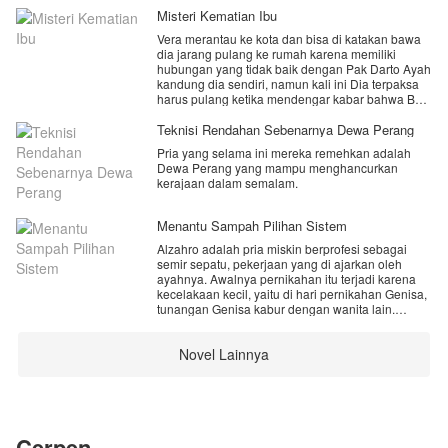
Misteri Kematian Ibu
Vera merantau ke kota dan bisa di katakan bawa
dia jarang pulang ke rumah karena memiliki
hubungan yang tidak baik dengan Pak Darto Ayah
kandung dia sendiri, namun kali ini Dia terpaksa
harus pulang ketika mendengar kabar bahwa Bu
Elma telah meninggal dunia.
Teknisi Rendahan Sebenarnya Dewa Perang
semula Vera menganggap bahwa kematian Bu
Pria yang selama ini mereka remehkan adalah
Elma adalah kematian yang biasa, namun
Dewa Perang yang mampu menghancurkan
beberapa malam saja dia tinggal di rumah itu
kerajaan dalam semalam.
malah menemukan keanehan yang tidak biasa.
benarkah Bu Elma meninggal karena sesuatu
Menantu Sampah Pilihan Sistem
yang tak kasat mata?
Alzahro adalah pria miskin berprofesi sebagai
mampukah Vera untuk mengungkap masalah
semir sepatu, pekerjaan yang di ajarkan oleh
tersebut?
ayahnya. Awalnya pernikahan itu terjadi karena
kecelakaan kecil, yaitu di hari pernikahan Genisa,
tunangan Genisa kabur dengan wanita lain.
Kebetulan Alzahro yang sedang ada di acara
untuk mencari nafkah, ia pun di minta oleh Genisa
Novel Lainnya
sebagai pengganti pengantin pria.
Selama hidupnya di rumah keluarga Genisa, ia
tidak pernah di anggap sebagai keluarga,
melainkan seorang pembantu di rumah itu, tapi
meskipun Genisa tidak mencintainya, Genisa juga
Cerpen
tidak membencinya. Hanya Genisa yang baik