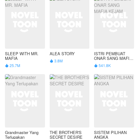
SLEEP WITH MR.
ALEA STORY
ISTRI PEMBUAT
MAFIA
ONAR SANG MAFIA
3.8M

KEJAM
25.7M
541.8K


Grandmaster Yang
THE BROTHER'S
SISTEM PILIHAN
Terlupakan
SECRET DESIRE
ANGKA