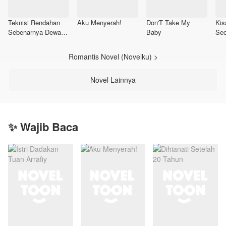
Teknisi Rendahan
Aku Menyerah!
Don'T Take My
Kis
Sebenarnya Dewa
Baby
Seo
Perang
Maf
Di
Romantis Novel (Novelku) >
Novel Lainnya
✨ Wajib Baca