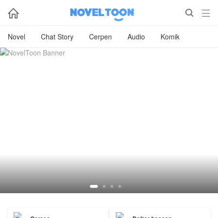



Novel
Chat Story
Cerpen
Audio
Komik