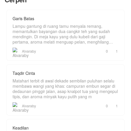
padanya di rumah itu.
Berkali-kali Ibu Genisa minta Alzahro bercerai
dengan Genisa, tapi Alzahro selalu menolaknya,
Garis Batas
hingga akhirnya Ibu mertuanya itu pun melakukan
sesuatu padanya, yaitu Mendorongnya dari
Lampu gantung di ruang tamu menyala remang,
tangga hingga ia sekarat.
memantulkan bayangan dua cangkir teh yang sudah
mendingin. Di meja kayu yang dulu kubeli dari gaji
Di saat ia sekarat, ia mendapatkan sebuah
pertama, aroma melati menguap pelan, menghilang
berkah, yaitu sistem yang akan mengubah
ditelan k
hidupnya. Ia bukan hanya mendapatkan
Alvaraby
0
1
keberuntungan, ia juga di cintai oleh istrinya.
Taqdir Cinta
Matahari terbit di awal dekade sembilan puluhan selalu
membawa wangi yang khas: campuran embun segar di
dedaunan pinggir jalan, asap knalpot tua yang mengepul
tipis, dan aroma minyak kayu putih yang m
Alvaraby
0
1
Keadilan