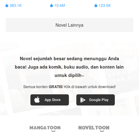
383.1K
10.4M
123.0K



Novel Lainnya
Novel sejumlah besar sedang menunggu Anda
baca! Juga ada komik, buku audio, dan konten lain
untuk dipilih~
Semua konten
GRATIS
! Klik di bawah untuk download!

