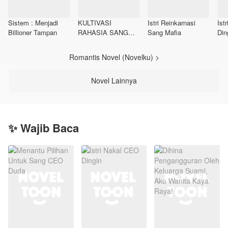
Sistem : Menjadi
KULTIVASI
Istri Reinkarnasi
Ist
Billioner Tampan
RAHASIA SANG
Sang Mafia
Din
TUKANG SAPU:
SISTEM CHECK IN
Romantis Novel (Novelku) >
Novel Lainnya
✨ Wajib Baca