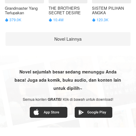
Grandmaster Yang
THE BROTHER'S
SISTEM PILIHAN
Terlupakan
SECRET DESIRE
ANGKA
379.0K
10.4M
120.3K



Novel Lainnya
Novel sejumlah besar sedang menunggu Anda
baca! Juga ada komik, buku audio, dan konten lain
untuk dipilih~
Semua konten
GRATIS
! Klik di bawah untuk download!