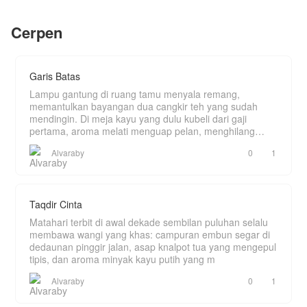
Ketika sekte-sekte besar mencoba
reputasi terhebat yang mengubah hidupnya yang
menghancurkan tempatnya menumpang, dan
awalnya biasa biasa saja menjadi luar biasa.
Cerpen
Kekaisaran Shenghuang datang untuk
Mobil super? Rumah mewah? Kehormatan? dan
menindasnya lagi, pangeran yang dianggap
Wanita?? bahkan secantik bidadaripun bisa dia
sampah.
dapatkan dengan mudah.
Garis Batas
Lampu gantung di ruang tamu menyala remang,
memantulkan bayangan dua cangkir teh yang sudah
mendingin. Di meja kayu yang dulu kubeli dari gaji
pertama, aroma melati menguap pelan, menghilang
ditelan k
Alvaraby
0
1
Taqdir Cinta
Matahari terbit di awal dekade sembilan puluhan selalu
membawa wangi yang khas: campuran embun segar di
dedaunan pinggir jalan, asap knalpot tua yang mengepul
tipis, dan aroma minyak kayu putih yang m
Alvaraby
0
1