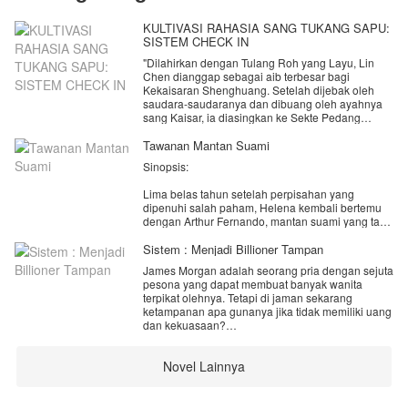
KULTIVASI RAHASIA SANG TUKANG SAPU:
SISTEM CHECK IN
"Dilahirkan dengan Tulang Roh yang Layu, Lin
Chen dianggap sebagai aib terbesar bagi
Kekaisaran Shenghuang. Setelah dijebak oleh
saudara-saudaranya dan dibuang oleh ayahnya
sang Kaisar, ia diasingkan ke Sekte Pedang
Taixuan—sebuah sekte kuno yang hampir punah
—dan hanya diberi pekerjaan sebagai murid
Tawanan Mantan Suami
tukang sapu.
Sinopsis:
Dunia mengira hidupnya telah hancur. Namun,
Lima belas tahun setelah perpisahan yang
mereka tidak tahu bahwa di hari pertamanya
dipenuhi salah paham, Helena kembali bertemu
memegang sapu, sebuah Sistem Absensi Jejak
dengan Arthur Fernando, mantan suami yang tak
Kuno bangkit di dalam jiwanya!
pernah berhenti mencarinya. Di balik perceraian
mereka, tersimpan konspirasi musuh yang ingin
Sistem : Menjadi Billioner Tampan
【Ding! Anda berhasil melakukan check-in di
menghancurkan klan Fernando. Kini, saat
Gerbang Batas Taixuan. Hadiah: Tubuh Pedang
James Morgan adalah seorang pria dengan sejuta
kebenaran terungkap, Arthur bertekad merebut
Kekacauan Primitif!】
pesona yang dapat membuat banyak wanita
kembali Helena, meski harus menjadikannya
【Ding! Anda berhasil melakukan check-in di
terpikat olehnya. Tetapi di jaman sekarang
tawanan cinta yang tak pernah padam.
Makam Pedang Leluhur. Hadiah: Mata Dewa
ketampanan apa gunanya jika tidak memiliki uang
Kekacauan!】
dan kekuasaan?
Aturannya ketat: Hanya bisa check-in satu bulan
Kisah seorang pemuda tampan ditinggalkan oleh
sekali! Namun, setiap tempat yang pernah
Novel Lainnya
pacar materialistisnya karena mendambakan
disinggahi para dewa kuno akan memberinya
kemewahan.
hadiah tingkat mitologi.
Hingga suatu hari dia memiliki sistem kekayaan