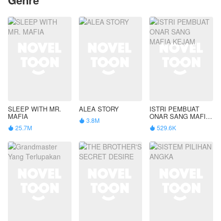
SLEEP WITH MR.
ALEA STORY
ISTRI PEMBUAT
MAFIA
ONAR SANG MAFIA
3.8M

KEJAM
25.7M
529.6K

