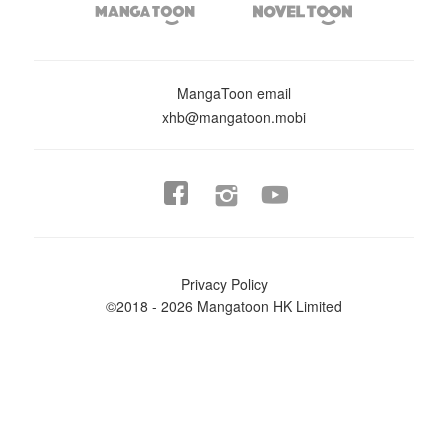


MangaToon email
xhb@mangatoon.mobi


Privacy Policy
©2018 - 2026 Mangatoon HK Limited