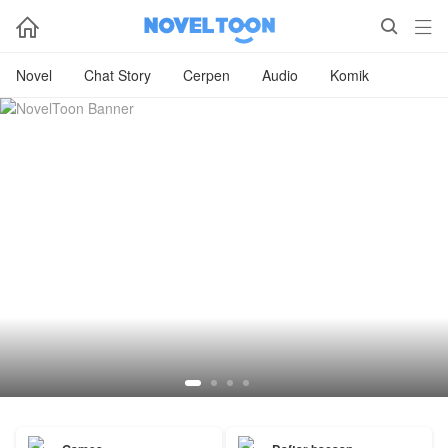



Novel
Chat Story
Cerpen
Audio
Komik