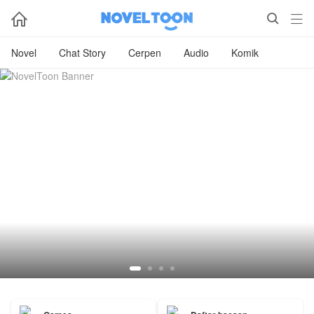



Novel
Chat Story
Cerpen
Audio
Komik