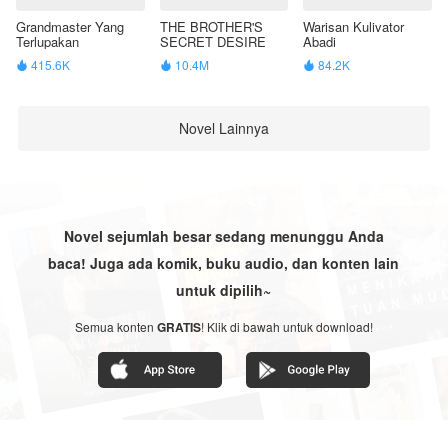
Grandmaster Yang
THE BROTHER'S
Warisan Kulivator
Terlupakan
SECRET DESIRE
Abadi
415.6K
10.4M
84.2K



Novel Lainnya
Novel sejumlah besar sedang menunggu Anda
baca! Juga ada komik, buku audio, dan konten lain
untuk dipilih~
Semua konten
GRATIS
! Klik di bawah untuk download!