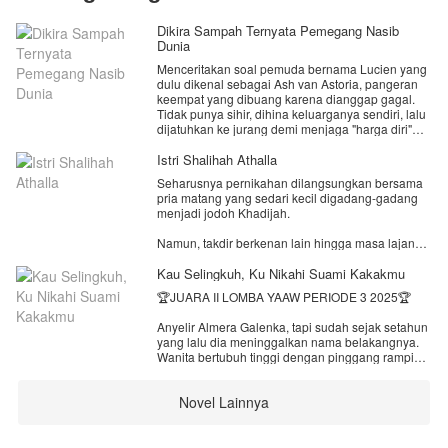
Dikira Sampah Ternyata Pemegang Nasib
Dunia
Menceritakan soal pemuda bernama Lucien yang
dulu dikenal sebagai Ash van Astoria, pangeran
keempat yang dibuang karena dianggap gagal.
Tidak punya sihir, dihina keluarganya sendiri, lalu
dijatuhkan ke jurang demi menjaga "harga diri"
kerajaan.
Istri Shalihah Athalla
Tapi bukannya mati, ia justru dipilih oleh
Seharusnya pernikahan dilangsungkan bersama
konstelasi kuno, Ophiuchus.
pria matang yang sedari kecil digadang-gadang
menjadi jodoh Khadijah.
Sejak saat itu, hidupnya berubah.
Namun, takdir berkenan lain hingga masa lajang
Lucien mendapatkan kekuatan langka,
Khadijah harus berakhir dengan pemuda asing
kemampuan untuk memanggil dan mewarisi
yang menabraknya hingga lumpuh.
Kau Selingkuh, Ku Nikahi Suami Kakakmu
kekuatan dari para rasi bintang. Namun setiap
konstelasi hanya akan memberikan kekuatannya
🏆JUARA II LOMBA YAAW PERIODE 3 2025🏆
Kedatangan Athalla di Kalimantan Barat untuk
kepada orang yang mereka akui.
memenuhi panggilan balap liar, justru disambut
Anyelir Almera Galenka, tapi sudah sejak setahun
dengan jodoh tidak terduga-duga.
Ditemani Chiron dari Konstelasi Centaurus,
yang lalu dia meninggalkan nama belakangnya.
Lucien memulai perjalanan untuk menjadi lebih
Wanita bertubuh tinggi dengan pinggang ramping
Pasalnya, kecelakaan malam itu membuat calon
kuat, menaklukkan ujian para bintang, dan
yang kini tengah hamil 5 bulan itu rela menutupi
suami Khadijah lebih memilih menikahi adik
membuktikan kalau "sampah" yang dibuang
identitasnya demi menikah dengan pria pujaan
kandungnya; Nayya.
kerajaan… bisa bersinar paling terang.
Novel Lainnya
hatinya.
Khadijah dibuat remuk oleh pengkhianatan calon
Dan ini baru permulaan.
Gilang Pradipa seorang pria dari kalangan biasa,
suami dan adiknya. Lantas, di waktu yang sama,
kakak tingkatnya waktu kuliah di kampus yang