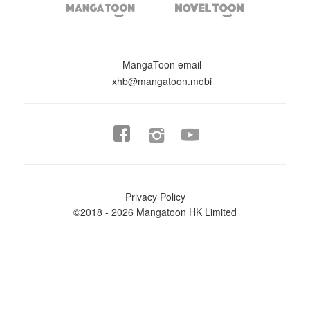


MangaToon email
xhb@mangatoon.mobi


Privacy Policy
©2018 - 2026 Mangatoon HK Limited