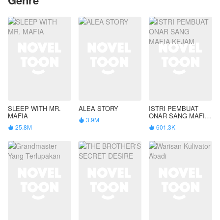
SLEEP WITH MR.
ALEA STORY
ISTRI PEMBUAT
MAFIA
ONAR SANG MAFIA
3.9M

KEJAM
25.8M
601.3K

