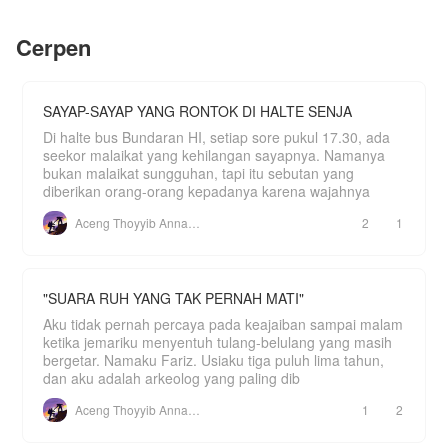
Athalla menawarkan pernikahan sebagai bentuk
Karena suatu hari nanti, 88 konstelasi akan
sama.
tanggung jawabnya.
menjadi kekuatannya.
Cerpen
"Gilang, kapan kamu menikahi sahabatku.
Romantis/Komedi/Sangat mendekati keseharian.
Katanya dia juga sedang hamil." Ucapan
Thanks buat yg sudah mampir ya💋❤️🫂
Kakaknya membuat Gilang melotot.
"Hussttt... Jangan bicara di sini."
SAYAP-SAYAP YANG RONTOK DI HALTE SENJA
"Kenapa kamu takut istrimu tahu? Bukankah itu
Di halte bus Bundaran HI, setiap sore pukul 17.30, ada
akan lebih bagus, kalian tidak perlu sembunyi-
seekor malaikat yang kehilangan sayapnya. Namanya
sembunyi lagi untuk menutupi hubungan kalian.
bukan malaikat sungguhan, tapi itu sebutan yang
Aku tidak mau ya, kamu hanya mempermainkan
diberikan orang-orang kepadanya karena wajahnya
perasaan Zemira Adele. Kamu tahu, dia adalah
perempuan terhormat yang punya keluarga
Aceng Thoyyib Annawawy
2
1
terpandang. Jangan sampai orang tahu jika dia
hamil di luar nikah."
Tanpa mereka sadari, ada seseorang yang
mendengar semua pembicaraan itu.
"SUARA RUH YANG TAK PERNAH MATI"
"Baiklah, aku pasti akan ikuti permainan kalian
Aku tidak pernah percaya pada keajaiban sampai malam
semua."
ketika jemariku menyentuh tulang-belulang yang masih
bergetar. Namaku Fariz. Usiaku tiga puluh lima tahun,
dan aku adalah arkeolog yang paling dib
Aceng Thoyyib Annawawy
1
2