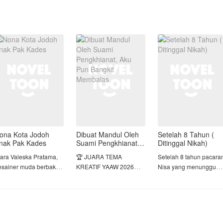
ona Kota Jodoh
Dibuat Mandul Oleh
Setelah 8 Tahun (
nak Pak Kades
Suami Pengkhianat,
Ditinggal Nikah)
Aku Pun Bangkit
iara Valeska Pratama,
🏆 JUARA TEMA
Setelah 8 tahun pacara
Membalas
esainer muda berbakat
KREATIF YAAW 2026
Nisa yang menunggu
lusan terbaik Jakarta
PERIODE 1 🏆
dilamar di hari
ak pernah menyangka
anniversary, justru
idup glamornya akan
BERTAHUN-TAHUN
merima kenyataan pahit
untuh hanya karena satu
DIANGGAP MANDUL,
jika ia diputuskan oleh
ata, perjodohan.
TERNYATA ITU ADALAH
Sandi dengan alasan ta