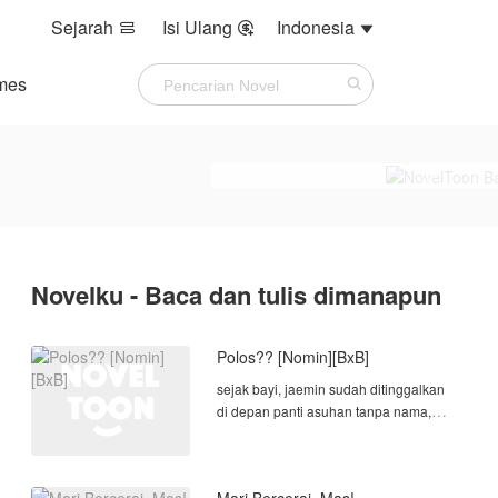
Sejarah
Isi Ulang
Indonesia



mes
Novelku - Baca dan tulis dimanapun
Polos?? [Nomin][BxB]
sejak bayi, jaemin sudah ditinggalkan
di depan panti asuhan tanpa nama,
tanpa asal-asul dan tanpa siapapun
yang bisa ia panggil keluarga. jaemin
memiliki wajah yang cantik, manis dan