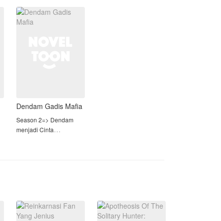
cerai tak pernah ada
dalam hidupnya.
Baginya, Rania adalah
miliknya
Dendam Gadis Mafia
Season 2=> Dendam
menjadi Cinta
Nana, seorang gadis
kecil yang sangat dibenci
oleh ibu tiri dan Kakak
tirinya
Dan memiliki Ayah
kandung yang ternyata
menyembunyikan
kebenaran yang amat
besar