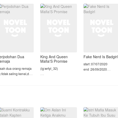
ijodohkan dengan anak
JEBAKAN SUAMI DAN
setara.
ak Kades dari desa pe
ORANG KETIGA.
SETELAH MENGETAHUI
Tapi takdir seperti
KEBENARANNYA, AKU
sedang mengajak ber
PUN MULAI MEMBALAS
DENDAM!
Demi me
erjodohan Dua
King And Queen
Fake Nerd Is Badgirl
emaja
Mafia'S Promise
start :07/07/2020
isah dua orang remaja
(ig:wrtyl_32)
end :26/09/2020
 tidak saling kenal,dan
kan dijodohkan...
Jolycia, Queen Mafia
S3 MAFIA GIRL!!
ahh..A.apa?Menikah?!..
yang ditinggalkan oleh
seseorang yang ia cintai
Grecia anak ketiga dari
sejak kecil karena suatu
queen Shani Dan king
cil skip aje yahh!
musibah , namun saat
andra.
berusia 19 tahun dia
dipertemukan dengan
Gue grecia gais kalian
uk langsung baca
Anson si King Mafia yang
bisa panggil gue itu cia