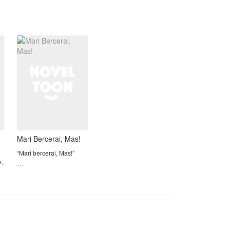
berada di tubuhnya..ia kini hidup
sebagai Alicia Nathania joe istri arogan
"Aku sanggup membuat perusahaan
dari seorang CEO dingin yang sangat
ayahmu kembali berjalan, tapi dengan
tampan yang selama ini ia kenal lewat
satu syarat, kamu harus menikah
berita infotainment..dan sering ia hujat
denganku!"
lewat televisi murahnya.
Itulah yang diucapkan oleh Abian
dan yang lebih mengejutkan.. suami
Pratama, seorang CEO dingin dan
barunya langsung menyodorkan surat
kejam.
cerai dengan kompensasi 2 triliun
rupiah..jiwa miskinnya seketika
meronta-ronta.
akan habis berapa keturunan 2T itu?..
Mari Bercerai, Mas!
pikirnya.
“Mari bercerai, Mas!”
n,
penasaran dengan kehidupan baru
Rania menatap lurus ke
Hanni..yuk buruan baca..
mata suaminya tanpa
gentar, meski hatinya
terasa hancur perlahan.
k
Harsa membeku. Kata