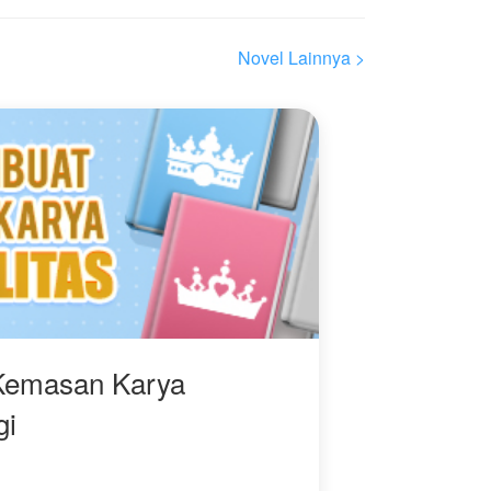
dianggap sampah
yang dapat dioperasikan
,
hingga menjadi
seorang diri.
penguasa hukum yang
Novel Lainnya >
menggetarkan semesta.
l
Inilah kisah perjalanan
Su Fan ditubuh Li Fan
a
untuk pendakian menuju
puncak agung yang
mustahil. Sang jenius
a
yang dulu terbelenggu,
kini telah lepas dari
rantai takdirnya.
Kemasan Karya
gi