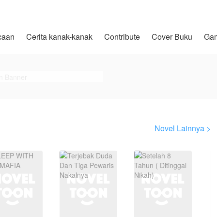
caan
Cerita kanak-kanak
Contribute
Cover Buku
Ga
Novel Lainnya >