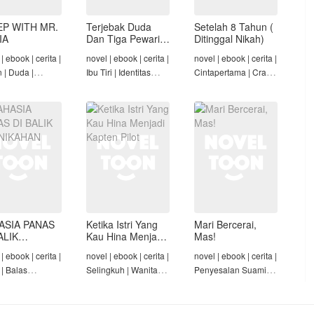
EP WITH MR.
Terjebak Duda
Setelah 8 Tahun (
IA
Dan Tiga Pewaris
Ditinggal Nikah)
Nakalnya
| ebook | cerita |
novel | ebook | cerita |
novel | ebook | cerita |
n | Duda |
Ibu Tiri | Identitas
Cintapertama | Crazy
-Angst Mafia |
Tersembunyi | Mafia |
Rich/Konglomerat |
t
Tamat
Cinta Seiring Waktu |
Tamat
ASIA PANAS
Ketika Istri Yang
Mari Bercerai,
ALIK
Kau Hina Menjadi
Mas!
NIKAHAN
Kapten Pilot
| ebook | cerita |
novel | ebook | cerita |
novel | ebook | cerita |
 | Balas
Selingkuh | Wanita
Penyesalan Suami |
am | Diam-Diam
Karir | Penyesalan
Identitas Tersembunyi
Suami | Tamat
| Penyesalan
Keluarga | Tamat