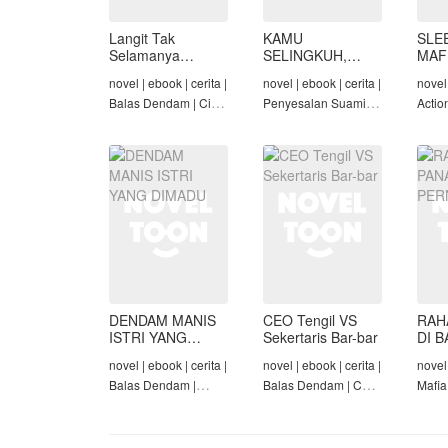
Langit Tak
KAMU
SLE
Selamanya
SELINGKUH,
MAF
Mendung,
KAMU
novel | ebook | cerita |
novel | ebook | cerita |
novel 
Seraphina
BANGKRUT
Balas Dendam | Cinta
Penyesalan Suami |
Actio
Seiring Waktu |
Identitas Tersembunyi
Roman
Penyesalan Suami
| Balas Dendam |
Tama
Tamat
DENDAM MANIS
CEO Tengil VS
RAH
ISTRI YANG
Sekertaris Bar-bar
DI B
DIMADU
PER
novel | ebook | cerita |
novel | ebook | cerita |
novel 
Balas Dendam |
Balas Dendam | CEO
Mafia
Penyesalan Suami |
| Mafia | Tamat
Dend
CEO | Tamat
Cinta