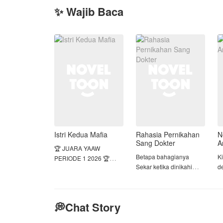
✨ Wajib Baca
Istri Kedua Mafia
Rahasia Pernikahan
N
Sang Dokter
A
🏆 JUARA YAAW
Betapa bahagianya
K
PERIODE 1 2026 🏆
Sekar ketika dinikahi
d
oleh dokter yang
lu
Dijebak oleh ibu tirinya
bernama Ilham Caniago.
t
sendiri, Keyla kehilangan
Sekar yang bekerja
h
kehormatan dan masa
💭Chat Story
sebagai perawat
r
depannya. Pria yang
menyadari jika ia bukan
k
bersamanya malam itu