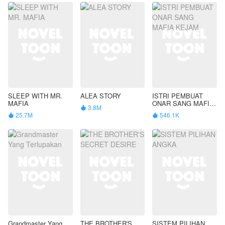
SLEEP WITH MR.
ALEA STORY
ISTRI PEMBUAT
MAFIA
ONAR SANG MAFIA
3.8M

KEJAM
25.7M
546.1K


Grandmaster Yang
THE BROTHER'S
SISTEM PILIHAN