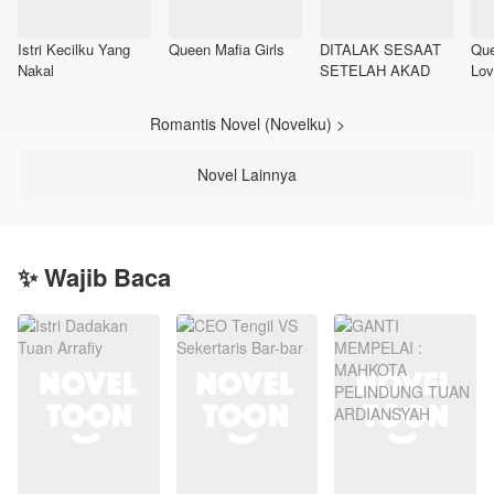
Istri Kecilku Yang
Queen Mafia Girls
DITALAK SESAAT
Que
Nakal
SETELAH AKAD
Lov
Romantis Novel (Novelku) >
Novel Lainnya
✨ Wajib Baca