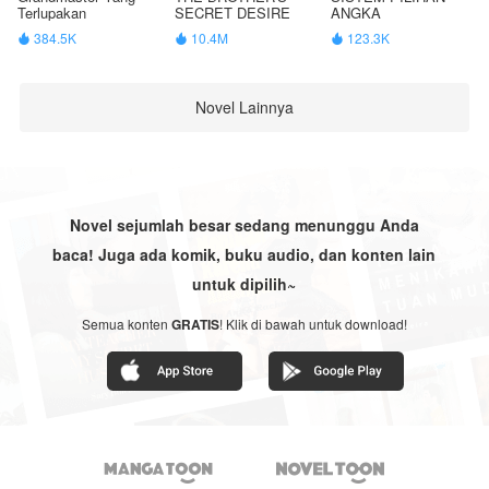
Terlupakan
SECRET DESIRE
ANGKA
384.5K
10.4M
123.3K



Novel Lainnya
Novel sejumlah besar sedang menunggu Anda
baca! Juga ada komik, buku audio, dan konten lain
untuk dipilih~
Semua konten
GRATIS
! Klik di bawah untuk download!

