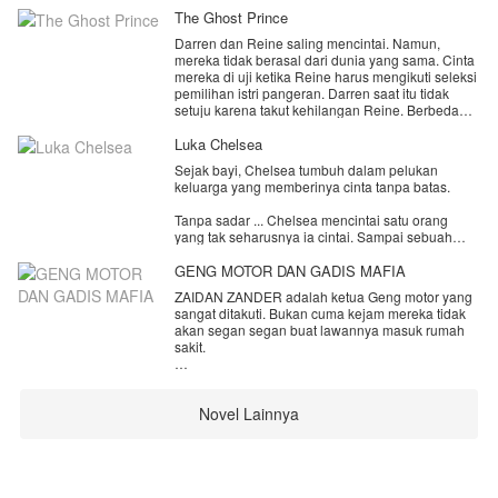
The Ghost Prince
Darren dan Reine saling mencintai. Namun,
mereka tidak berasal dari dunia yang sama. Cinta
mereka di uji ketika Reine harus mengikuti seleksi
pemilihan istri pangeran. Darren saat itu tidak
setuju karena takut kehilangan Reine. Berbeda
dengan Reine yang memang terpaksa harus ikut
seleksi pemilihan.
Luka Chelsea
Hingga akhirnya, Reine resmi menjadi istri
Sejak bayi, Chelsea tumbuh dalam pelukan
pangeran. Di saat itu cerita yang sesungguhnya di
keluarga yang memberinya cinta tanpa batas.
mulai. Reine menyesal karena tidak
mendengarkan perkataan Darren.
Tanpa sadar ... Chelsea mencintai satu orang
Apa yang terjadi di istana? Sebenarnya siapa
yang tak seharusnya ia cintai. Sampai sebuah
Darren, kenapa dia bisa berbicara dengan Reine?
rahasia menghancurkan semuanya.
GENG MOTOR DAN GADIS MAFIA
Sayangnya, orang yang paling ia cintai memilih
ZAIDAN ZANDER adalah ketua Geng motor yang
untuk mempercayai kebohongan. Chelsea pergi
sangat ditakuti. Bukan cuma kejam mereka tidak
dengan hati yang hancur dan berjanji untuk
akan segan segan buat lawannya masuk rumah
kembali sebagai kebanggaan keluarga.
sakit.
Dia bangkit dan membuktikan bahwa dirinya
Queenzy Harley adalah ketua Mafia yang sangat
mampu berdiri sendiri. Saat semua kebenaran
ditakuti dunia bawah. Siapapun yang mendengar
terungkap
Novel Lainnya
namanya mereka akan menggigil ketakutan.
El baru sadar bahwa dia telah kehilangan
seseorang yang selalu mencintainya.
Bagaimana jika keduanya disatukan?
Apakah yang terjadi?
Namun di saat yang sama, seseorang datang
membawa cinta yang selama ini diam-diam ia