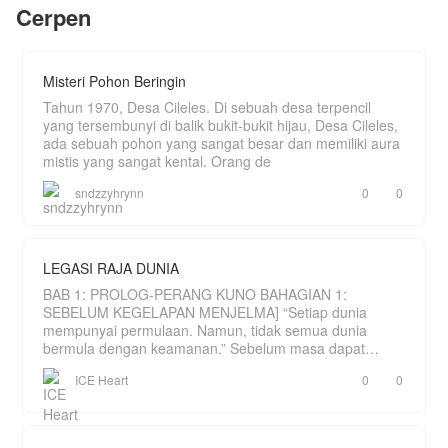
simpan, Noah. Akankah Chelsea membuka
Cerpen
hatinya kembali? Atau memilih meninggalkan
semua luka di masa lalu?
Misteri Pohon Beringin
Tahun 1970, Desa Cileles. Di sebuah desa terpencil
yang tersembunyi di balik bukit-bukit hijau, Desa Cileles,
ada sebuah pohon yang sangat besar dan memiliki aura
mistis yang sangat kental. Orang de
sndzzyhrynn
0
0
LEGASI RAJA DUNIA
BAB 1: PROLOG-PERANG KUNO BAHAGIAN 1:
SEBELUM KEGELAPAN MENJELMA] “Setiap dunia
mempunyai permulaan. Namun, tidak semua dunia
bermula dengan keamanan.” Sebelum masa dapat
dihitung, hanya wujud sebu
ICE Heart
0
0