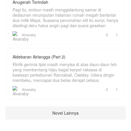
Anugerah Terindah
Pagi itu, embun masih menggelantung samar di
dedaunan rerumputan halaman rumah megah berlantai
dua milik Maya. Suasana perumahan elit itu sunyi, hanya
diselingi deru halus angin pagi dan suara gesekan
Alvaraby
0
1
Aldebaran Airlangga (Part 2)
Rintik gerimis tipis masih menyisa di atas daun-daun teh
yang membentang hijau bagai karpet raksasa di
kawasan perkebunan Rancabali, Ciwidey. Udara dingin
membeku, mencapai dua belas derajat celsius,
Alvaraby
0
1
Novel Lainnya