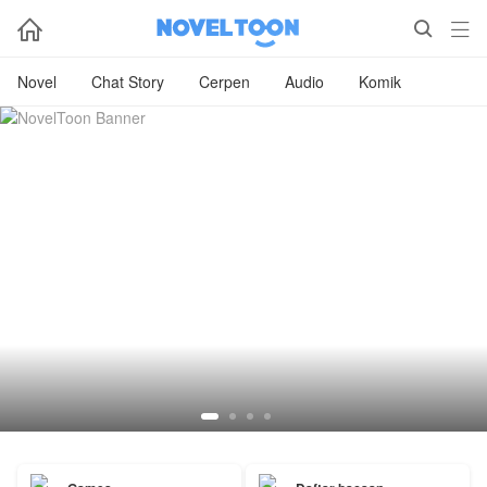



Novel
Chat Story
Cerpen
Audio
Komik