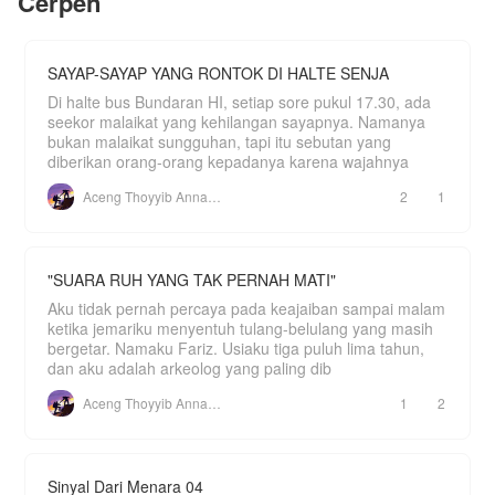
Cerpen
Ketua yang mampu menjadikan Sekte Pedang
Angin terkenal dengan aliran kebajikannya.
Namun airmata dan darah tidak sedikit mengiringi
SAYAP-SAYAP YANG RONTOK DI HALTE SENJA
langkahnya dalam mendaki puncak kultivasi.
Penghianatan dari wanita yang ia harapkan
Di halte bus Bundaran HI, setiap sore pukul 17.30, ada
menjadi pasangan di masa depan,
seekor malaikat yang kehilangan sayapnya. Namanya
menjadikannya semakin kuat dan tegar dalam
bukan malaikat sungguhan, tapi itu sebutan yang
mengejar impiannya.
diberikan orang-orang kepadanya karena wajahnya
Setelah menyerap Mustika Naga, segala rahasia
Aceng Thoyyib Annawawy
2
1
alam kehidupan berada di dalam dirinya hingga ia
melintasi tiga alam kehidupan dan menj
"SUARA RUH YANG TAK PERNAH MATI"
Aku tidak pernah percaya pada keajaiban sampai malam
ketika jemariku menyentuh tulang-belulang yang masih
bergetar. Namaku Fariz. Usiaku tiga puluh lima tahun,
dan aku adalah arkeolog yang paling dib
Aceng Thoyyib Annawawy
1
2
Sinyal Dari Menara 04