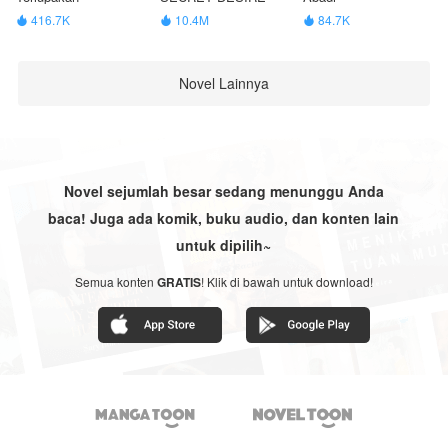
416.7K
10.4M
84.7K



Novel Lainnya
Novel sejumlah besar sedang menunggu Anda
baca! Juga ada komik, buku audio, dan konten lain
untuk dipilih~
Semua konten
GRATIS
! Klik di bawah untuk download!

