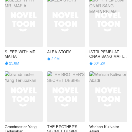
SLEEP WITH MR.
ALEA STORY
ISTRI PEMBUAT
MAFIA
ONAR SANG MAFIA
3.9M

KEJAM
25.8M
604.2K


Grandmaster Yang
THE BROTHER'S
Warisan Kulivator
Terlupakan
SECRET DESIRE
Abadi