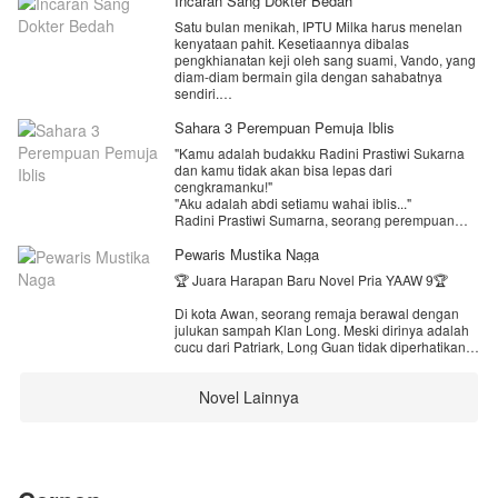
Incaran Sang Dokter Bedah
Satu bulan menikah, IPTU Milka harus menelan
kenyataan pahit. Kesetiaannya dibalas
pengkhianatan keji oleh sang suami, Vando, yang
diam-diam bermain gila dengan sahabatnya
sendiri.
Hancur dan menangis di trotoar dengan seragam
Sahara 3 Perempuan Pemuja Iblis
dinasnya, Milka tak tahu bahwa air matanya
"Kamu adalah budakku Radini Prastiwi Sukarna
disaksikan oleh Theo, pria dari masa lalu yang kini
dan kamu tidak akan bisa lepas dari
menjadi Dokter Bedah genius sekaligus penguasa
cengkramanku!"
sindikat bawah tanah.
"Aku adalah abdi setiamu wahai iblis..."
Radini Prastiwi Sumarna, seorang perempuan
Pria yang dulu mundur demi kebahagiaan Milka,
keturunan bangsawan yang menjadi pewaris
kini murka melihat wanita impiannya disia-siakan.
sebuah tradisi keluarga, bukan tradisi
Pewaris Mustika Naga
Lewat jaringan gelapnya, Theo bergerak cepat
sembarangan karena keluarga itu merupakan
menguliti kebusukan Vando dan Irana.
🏆 Juara Harapan Baru Novel Pria YAAW 9🏆
keturunan perempuan pemuja iblis dan Radini
terpilih sebagai penerus keluarga untuk
Bagi Theo, menyerahkan suami pengkhianat ke
Di kota Awan, seorang remaja berawal dengan
melanjutkan jejak leluhurnya.
jalur hukum saja tidak cukup. Pria yang telah
julukan sampah Klan Long. Meski dirinya adalah
Apakah dia akan tetap memegang teguh ritual
membuat Milka menangis ... harus merasakan
cucu dari Patriark, Long Guan tidak diperhatikan
keluarganya sebagai pemuja iblis atau justru dia
kekejaman pisau bedahnya!
dan sampai suatu ketika ia dijebak oleh
akan bertaubat setelah dia bertemu Dirga Bintang
sepupunya dan hampir meninggal, barulah
Darmawan yang menjadi targetnya?
"Biar hukum bekerja lewat tanganmu, Milka. Tapi
Novel Lainnya
kebangkitannya mulai terlihat sangat signifikan
untuk pria yang menyakitimu ... izinkan aku yang
terkait warisan leluhur yang tidak sengaja ia
membereskannya."
terima.
Perjalanan Long Guan selanjutnya semakin
berkembang tatkala ia secara tak sengaja
memasuki Sekte Pedang Angin dan menjadi