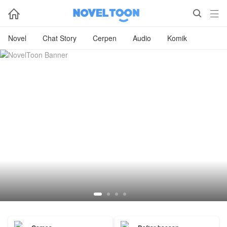



Novel
Chat Story
Cerpen
Audio
Komik