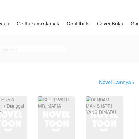
caan
Cerita kanak-kanak
Contribute
Cover Buku
Ga
Novel Lainnya >