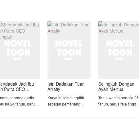
endadak Jadi Ibu
Istri Dadakan Tuan
Selingkuh Dengan
iri Putra CEO
Arrafiy
Ayah Mertua
umpuh
inara, seorang gadis
Karya ini telah terpilih
Tania wanita berusia 25
erusia 24 tahun, baru
sebagai pemenang
tahun, harus rela tingga
aja kehilangan
YAAW 2026 periode 1
di rumah mertua yang
egalanya, rumah,
kategori 2 juara 3🥳 🎉 🎉
hampir berkepala 5, da
eluarga, dan masa
berstatus duda. Karena
epan yang ia impikan.
Arsy Raihana Syahira
pekerjaan sang suami
usir ibu tiri setelah
percaya hidupnya akan
yang sudah mulai tidak