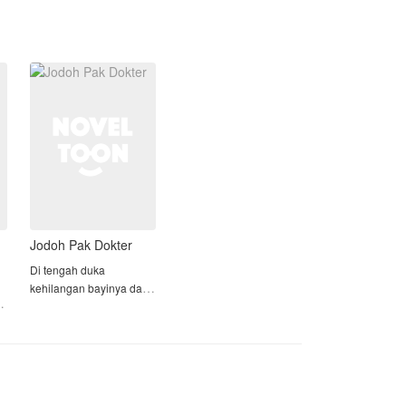
yang jelas kenapa mereka memilih
mantra yang menggetarkan Naomi.
untuk Backstreet
Ketampanan, tatapan matanya yang
tajam, dan aura kekuasaan yang
🌼 NO PLAGIAT // MURNI KHAYALAN
menguar darinya mampu membuat
SENDIRI 🌼
Naomi gugup sekaligus penasaran.
Naomi berusaha keras untuk bersikap
profesional, menepis debaran aneh
yang selalu muncul setiap kali
berinteraksi dengan bosnya itu.
Sementara bagi Xander sendiri,
kehadiran Naomi di setiap harinya
Jodoh Pak Dokter
perlahan menjadi candu yang sulit
dihindari.
Di tengah duka
kehilangan bayinya dan
l
Akan seperti apa kisah mereka
pengkhianatan
selanjutnya? Mari langsung baca!
suaminya, Shanum
n
berjuang sendirian demi
kesembuhan Sang
Nenek, satu-satunya
keluarga yang ia miliki.