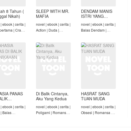
lah 8 Tahun (
SLEEP WITH MR.
DENDAM MANIS
nggal Nikah)
MAFIA
ISTRI YANG
DIMADU
| ebook | cerita |
novel | ebook | cerita |
novel | ebook | cerita |
pertama | Crazy
Action | Duda |
Balas Dendam |
Konglomerat |
Roman-Angst Mafia |
Penyesalan Suami |
 Seiring Waktu |
Tamat
CEO | Tamat
t
ASIA PANAS
Di Balik Cintanya,
HASRAT SANG
ALIK
Aku Yang Kedua
TUAN MUDA
NIKAHAN
| ebook | cerita |
novel | ebook | cerita |
novel | ebook | cerita |
 | Balas
Poligami | Romansa |
Obsesi | Romansa |
am | Diam-Diam
Tamat
Pembantu | Tamat