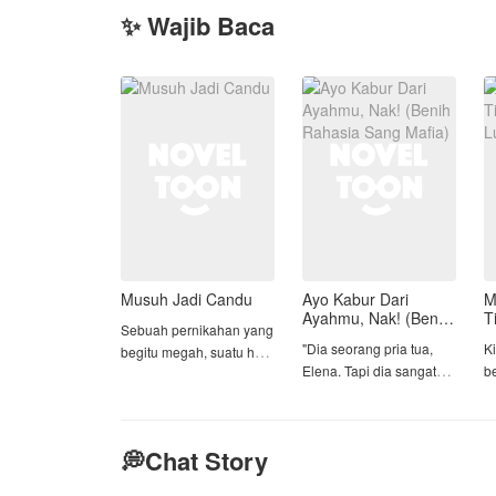
✨ Wajib Baca
Musuh Jadi Candu
Ayo Kabur Dari
M
Ayahmu, Nak! (Benih
T
Sebuah pernikahan yang
Rahasia Sang Mafia)
L
"Dia seorang pria tua,
K
begitu megah, suatu hal
Elena. Tapi dia sangat
b
yang selama ini
kaya dan royal. Tugasmu
s
diimpikan oleh Devina,
hanya melayaninya satu
s
tiba-tiba dihancur begitu
malam dengan mata
k
saja oleh seseorang
💭Chat Story
tertutup."
d
yang selama ini sangat
Di
dia benci.