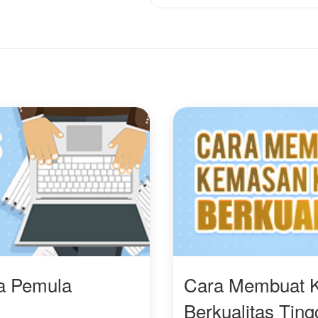
Akan seperti apa kisah
dunia ini.
mereka selanjutnya?
Akankah Qin Shang
Mari langsung baca!
mampu mengubah
takdirnya, atau justru
tenggelam di tengah
kerasnya persaingan
menuju keabadian?
ra Pemula
Cara Membuat 
Berkualitas Ting