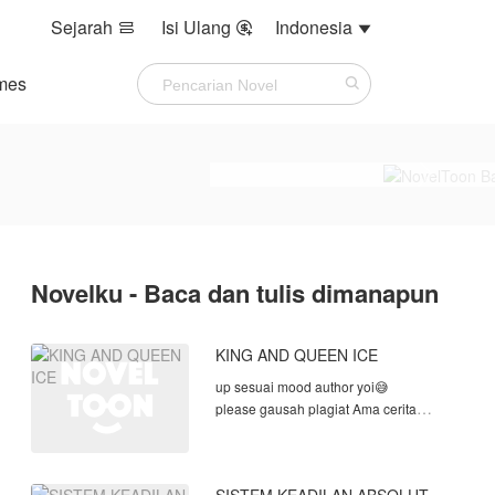
Sejarah
Isi Ulang
Indonesia



mes
Novelku - Baca dan tulis dimanapun
KING AND QUEEN ICE
up sesuai mood author yoi😅
please gausah plagiat Ama cerita
AUTHOR,punya otak?pakai berfikir
dongs gosah jiplak karya orng!!!!