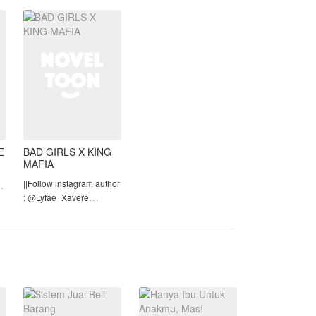
Bekerja sebagai ART
dengan upah kecil, tak cu
E
BAD GIRLS X KING
MAFIA
||Follow instagram author
at
: @Lyfae_Xavere
||Judul Season 2:
𝐌𝐮𝐫𝐝𝐞𝐫𝐨𝐮𝐬 𝐌𝐚𝐟𝐢𝐚 𝐗𝐟𝐢𝐥𝐞𝐬
=============================
lu
⚠WARNING⚠
•CERITA MENGANDUNG
UNSUR 21+ DAN
BAHASA KASAR.JAD