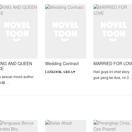
yahnya meninggal,
sempurna. Pernikahan
stabil. Sifat Andra kini
nara terpaksa tinggal di
yang tinggal menghitung
juga telah b
anti asu
hari mendadak batal, se
ING AND QUEEN
Wedding Contract
MARRIED FOR LOV
CE
𝐋𝐈𝐙𝐊𝐎𝐎𝐊 𝐀𝐑𝐄𝐀♥︎
Haii guys ini chat story
p sesuai mood author
gue yang ke dua, ini Ch
oi😅
Dikhianati oleh adik dan
story' season 2 bagi
lease gausah plagiat
tunangan sendiri
Married by force kalo
ma cerita
membuat diri seorang
yang belum baca
UTHOR,punya otak?
gadis bernama Lalisa
mendingan baca aja du
kai berfikir dongs
membenci
biar tau ceritanya okee.
sah jiplak karya orng!!!!
keduanya.Karna terlalu
buru-buru mau keatas
untuk melihat keduanya
⚠️ WARNING ⚠️
UAT KALIAN INI HANYA
Lisa tidak s