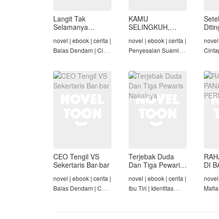
Langit Tak
KAMU
Sete
Selamanya
SELINGKUH,
Diti
Mendung,
KAMU
novel | ebook | cerita |
novel | ebook | cerita |
novel 
Seraphina
BANGKRUT
Balas Dendam | Cinta
Penyesalan Suami |
Cinta
Seiring Waktu |
Identitas Tersembunyi
Rich/
Penyesalan Suami
| Balas Dendam |
Cinta
Tamat
Tama
CEO Tengil VS
Terjebak Duda
RAH
Sekertaris Bar-bar
Dan Tiga Pewaris
DI B
Nakalnya
PER
novel | ebook | cerita |
novel | ebook | cerita |
novel 
Balas Dendam | CEO
Ibu Tiri | Identitas
Mafia
| Mafia | Tamat
Tersembunyi | Mafia |
Dend
Tamat
Cinta