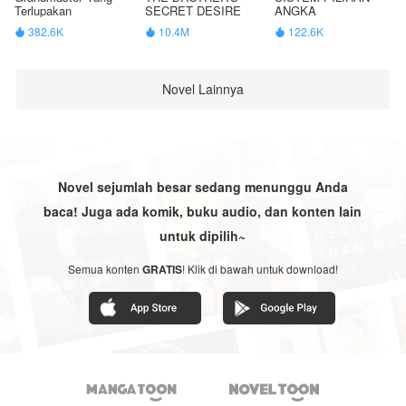
Terlupakan
SECRET DESIRE
ANGKA
382.6K
10.4M
122.6K



Novel Lainnya
Novel sejumlah besar sedang menunggu Anda
baca! Juga ada komik, buku audio, dan konten lain
untuk dipilih~
Semua konten
GRATIS
! Klik di bawah untuk download!

