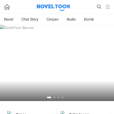



Novel
Chat Story
Cerpen
Audio
Komik