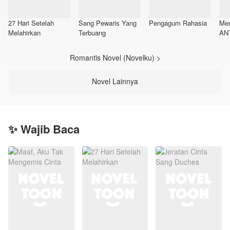
27 Hari Setelah
Sang Pewaris Yang
Pengagum Rahasia
Men
Melahirkan
Terbuang
AN
Du
Romantis Novel (Novelku) >
Novel Lainnya
✨ Wajib Baca