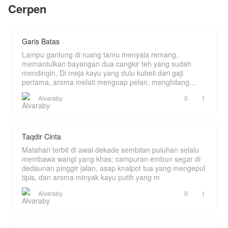
suami yang telah menghilang tanpa kabar selama
Cerpen
adalah media pembedahan jarak jauh yang
5th itu.
sangat mematikan.
Gu Tianyi kemudian menjadi penghuni ketiga di
Lalu bagaimana kehidupan Alisa setelah itu?
kamar asrama Nuoding, bergabung dengan Tang
Garis Batas
San dan Xiao Wu membentuk sebuah "trio maut".
Di saat Tang San selalu waspada dan penuh
Lampu gantung di ruang tamu menyala remang,
Yuk.... Ikuti cerita selengkapnya, jangan lupa
perhitungan, sang dokter justru bersikap "bodo
memantulkan bayangan dua cangkir teh yang sudah
tinggalkan jejak😁
amat" dan terlalu santai, sering kali membuat Xiao
mendingin. Di meja kayu yang dulu kubeli dari gaji
Wu pening menghadapi tingkah laku unik mereka
pertama, aroma melati menguap pelan, menghilang
berdua.
ditelan k
Alvaraby
0
1
Taqdir Cinta
Matahari terbit di awal dekade sembilan puluhan selalu
membawa wangi yang khas: campuran embun segar di
dedaunan pinggir jalan, asap knalpot tua yang mengepul
tipis, dan aroma minyak kayu putih yang m
Alvaraby
0
1