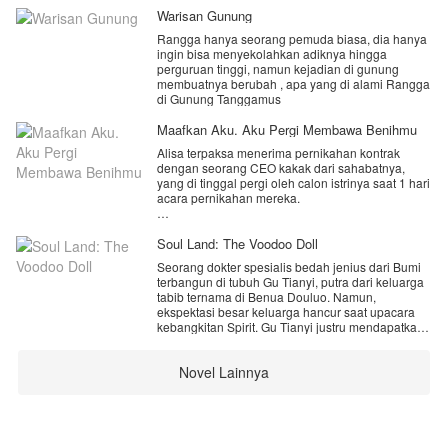
Warisan Gunung
Rangga hanya seorang pemuda biasa, dia hanya
ingin bisa menyekolahkan adiknya hingga
perguruan tinggi, namun kejadian di gunung
membuatnya berubah , apa yang di alami Rangga
di Gunung Tanggamus
Maafkan Aku. Aku Pergi Membawa Benihmu
Alisa terpaksa menerima pernikahan kontrak
dengan seorang CEO kakak dari sahabatnya,
yang di tinggal pergi oleh calon istrinya saat 1 hari
acara pernikahan mereka.
Alisa menerima pernikahan itu dengan terpaksa,
Soul Land: The Voodoo Doll
karena ayahnya yang membutuhkan uang yang
Seorang dokter spesialis bedah jenius dari Bumi
lumayan banyak untuk pengobatan jantungnya.
terbangun di tubuh Gu Tianyi, putra dari keluarga
tabib ternama di Benua Douluo. Namun,
ekspektasi besar keluarga hancur saat upacara
Selama 5th menjalani pernikahan kontrak itu,
kebangkitan Spirit. Gu Tianyi justru mendapatkan
pernikahannya terbilang baik baik saja, karena
Voodoo Doll sebuah boneka kain lusuh yang
suaminya menerima keberadaan Alisyah di
dianggap sampah dan hanya layak menjadi
sisinya, karena Alisa gadis yang penurut dan
Novel Lainnya
mainan anak-anak.
pintar mengambil hati suami dan keluarganya.
Dunia meremehkannya, namun mereka tidak tahu
satu hal: di tangan seorang dokter yang
Namun pernikahan yang sudah berjalan 5th itu
menguasai anatomi manusia secara presisi,
harus kandas karena ke datangan calon istri sang
boneka itu bukanlah mainan. Voodoo Doll tersebut