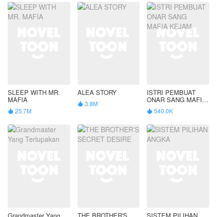
SLEEP WITH MR.
ALEA STORY
ISTRI PEMBUAT
MAFIA
ONAR SANG MAFIA
3.8M

KEJAM
25.7M
540.0K


Grandmaster Yang
THE BROTHER'S
SISTEM PILIHAN