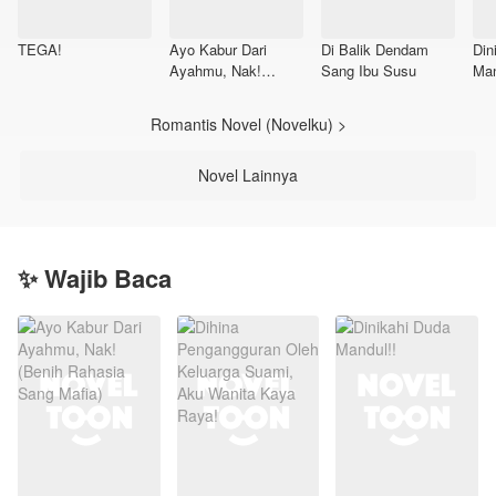
TEGA!
Ayo Kabur Dari
Di Balik Dendam
Din
Ayahmu, Nak!
Sang Ibu Susu
Man
(Benih Rahasia
Sang Mafia)
Romantis Novel (Novelku) >
Novel Lainnya
✨ Wajib Baca