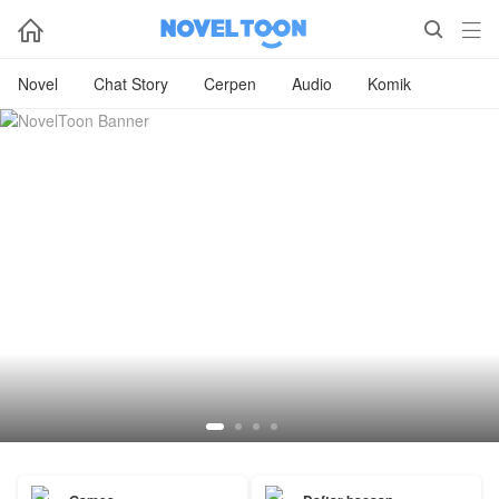



Novel
Chat Story
Cerpen
Audio
Komik