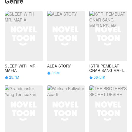
Genre
SLEEP WITH MR.
ALEA STORY
ISTRI PEMBUAT
MAFIA
ONAR SANG MAFIA
3.9M

KEJAM
25.7M
564.4K

