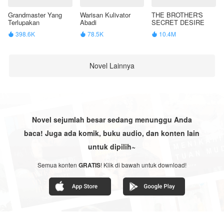
Grandmaster Yang
Warisan Kulivator
THE BROTHER'S
Terlupakan
Abadi
SECRET DESIRE
398.6K
78.5K
10.4M



Novel Lainnya
Novel sejumlah besar sedang menunggu Anda
baca! Juga ada komik, buku audio, dan konten lain
untuk dipilih~
Semua konten
GRATIS
! Klik di bawah untuk download!