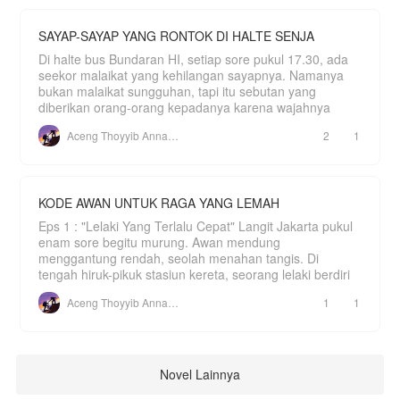
SAYAP-SAYAP YANG RONTOK DI HALTE SENJA
Di halte bus Bundaran HI, setiap sore pukul 17.30, ada
seekor malaikat yang kehilangan sayapnya. Namanya
bukan malaikat sungguhan, tapi itu sebutan yang
diberikan orang-orang kepadanya karena wajahnya
Aceng Thoyyib Annawawy
2
1
KODE AWAN UNTUK RAGA YANG LEMAH
Eps 1 : "Lelaki Yang Terlalu Cepat" Langit Jakarta pukul
enam sore begitu murung. Awan mendung
menggantung rendah, seolah menahan tangis. Di
tengah hiruk-pikuk stasiun kereta, seorang lelaki berdiri
Aceng Thoyyib Annawawy
1
1
Novel Lainnya