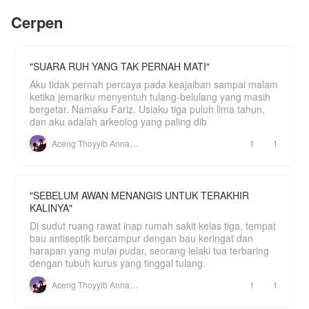
Cerpen
"SUARA RUH YANG TAK PERNAH MATI"
Aku tidak pernah percaya pada keajaiban sampai malam
ketika jemariku menyentuh tulang-belulang yang masih
bergetar. Namaku Fariz. Usiaku tiga puluh lima tahun,
dan aku adalah arkeolog yang paling dib
Aceng Thoyyib Annawawy
1
1
"SEBELUM AWAN MENANGIS UNTUK TERAKHIR
KALINYA"
Di sudut ruang rawat inap rumah sakit kelas tiga, tempat
bau antiseptik bercampur dengan bau keringat dan
harapan yang mulai pudar, seorang lelaki tua terbaring
dengan tubuh kurus yang tinggal tulang.
Aceng Thoyyib Annawawy
1
1