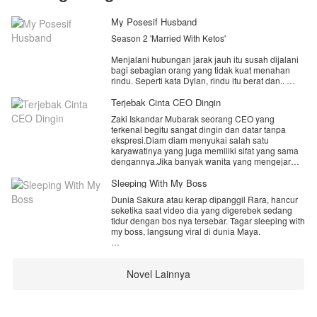
My Posesif Husband
Season 2 'Married With Ketos'
Menjalani hubungan jarak jauh itu susah dijalani
bagi sebagian orang yang tidak kuat menahan
rindu. Seperti kata Dylan, rindu itu berat dan..
Begitu juga yang sedang dijalani oleh pasangan
Terjebak Cinta CEO Dingin
muda Alsava dan Gerald. Ibarat kata baru diajak
Zaki Iskandar Mubarak seorang CEO yang
terbang tinggi kemudian harus terhempas pada
terkenal begitu sangat dingin dan datar tanpa
sebuah kenyataan. Kenyataan bahwa salah satu
ekspresi.Diam diam menyukai salah satu
dari mereka harus mengejar cita-cita dan impian.
karyawatinya yang juga memiliki sifat yang sama
dengannya.Jika banyak wanita yang mengejar
cintanya lain akan halnya dengan Kinara Ayu
Lalu bagaimana pertemuan mereka setelah lama
Wicaksono yang merupakan karyawatinya
Sleeping With My Boss
terpisah? masih samakah hati yang dulu dirasa?
bersikap acuh dan cuek.
Dunia Sakura atau kerap dipanggil Rara, hancur
Jawabannya ada di kisah cinta mereka yang baru
seketika saat video dia yang digerebek sedang
Hal ini membuat Zaki penasaran dengan gadis
ya gaes 😘
tidur dengan bos nya tersebar. Tagar sleeping with
itu.Bagaimana kisah cinta mereka?,yuk simak!.
my boss, langsung viral di dunia Maya.
Rara tak tahu kenapa malam itu dia bisa mabuk,
padahal seingatnya tidak minum alkohol.
Novel Lainnya
Mungkinkah ada seseorang yang sengaja
menjebaknya?