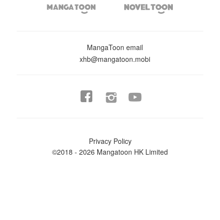


MangaToon email
xhb@mangatoon.mobi


Privacy Policy
©2018 - 2026 Mangatoon HK Limited