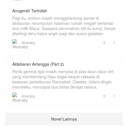
Anugerah Terindah
Pagi itu, embun masih menggelantung samar di
dedaunan rerumputan halaman rumah megah berlantai
dua milik Maya. Suasana perumahan elit itu sunyi, hanya
diselingi deru halus angin pagi dan suara gesekan
Alvaraby
0
1
Aldebaran Airlangga (Part 2)
Rintik gerimis tipis masih menyisa di atas daun-daun teh
yang membentang hijau bagai karpet raksasa di
kawasan perkebunan Rancabali, Ciwidey. Udara dingin
membeku, mencapai dua belas derajat celsius,
Alvaraby
0
1
Novel Lainnya