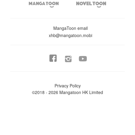


MangaToon email
xhb@mangatoon.mobi


Privacy Policy
©2018 - 2026 Mangatoon HK Limited