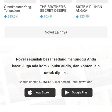
Grandmaster Yang
THE BROTHER'S
SISTEM PILIHAN
Terlupakan
SECRET DESIRE
ANGKA
385.0K
10.4M
123.7K



Novel Lainnya
Novel sejumlah besar sedang menunggu Anda
baca! Juga ada komik, buku audio, dan konten lain
untuk dipilih~
Semua konten
GRATIS
! Klik di bawah untuk download!