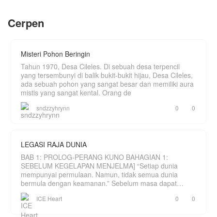
perjalanan menuju sekolah berubah menjadi
perjuangan mempertahankan keluarga.
Cerpen
Misteri Pohon Beringin
Tahun 1970, Desa Cileles. Di sebuah desa terpencil
yang tersembunyi di balik bukit-bukit hijau, Desa Cileles,
ada sebuah pohon yang sangat besar dan memiliki aura
mistis yang sangat kental. Orang de
sndzzyhrynn
0
0
LEGASI RAJA DUNIA
BAB 1: PROLOG-PERANG KUNO BAHAGIAN 1:
SEBELUM KEGELAPAN MENJELMA] “Setiap dunia
mempunyai permulaan. Namun, tidak semua dunia
bermula dengan keamanan.” Sebelum masa dapat
dihitung, hanya wujud sebu
ICE Heart
0
0