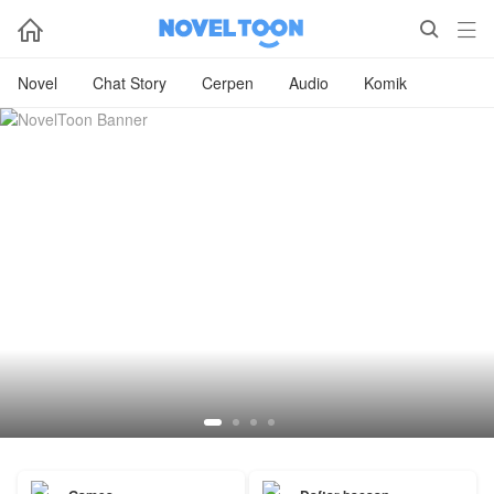



Novel
Chat Story
Cerpen
Audio
Komik