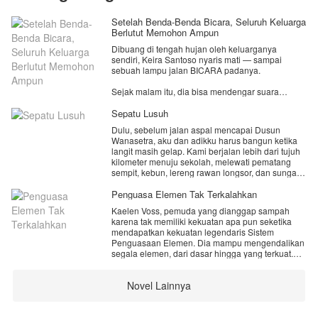
Setelah Benda-Benda Bicara, Seluruh Keluarga
Berlutut Memohon Ampun
Dibuang di tengah hujan oleh keluarganya
sendiri, Keira Santoso nyaris mati — sampai
sebuah lampu jalan BICARA padanya.
Sejak malam itu, dia bisa mendengar suara
semua benda. Jantung yang mau mogok kerja.
Kalung yang membisikkan rahasia. Berlian yang
Sepatu Lusuh
memanggilnya Tuan Putri.
Dulu, sebelum jalan aspal mencapai Dusun
Wanasetra, aku dan adikku harus bangun ketika
Dan sentuhan seorang CEO tampan yang semua
langit masih gelap. Kami berjalan lebih dari tujuh
orang tak bisa menyentuhnya... adalah satu-
kilometer menuju sekolah, melewati pematang
satunya obat untuk keduanya.
sempit, kebun, lereng rawan longsor, dan sungai
yang tidak memiliki jembatan tetap. Di kaki kami
Enam kakak yang dulu mengabaikannya?
hanya ada sepatu bekas dari pasar loak. Sepatu
Penguasa Elemen Tak Terkalahkan
Sekarang rebutan memanjakannya.
itu terlalu sempit untukku, terlalu besar untuk Nira,
Keluarga yang membuangnya? Berlutut memohon
Kaelen Voss, pemuda yang dianggap sampah
dan selalu basah saat musim hujan.
ampun.
karena tak memiliki kekuatan apa pun seketika
Kami menjahit telapak yang terbuka dengan
mendapatkan kekuatan legendaris Sistem
benang karung, menambalnya memakai potongan
Tapi Keira sudah menemukan rumahnya yang
Penguasaan Elemen. Dia mampu mengendalikan
ban, lalu memakainya kembali pada pagi
sesungguhnya.
segala elemen, dari dasar hingga yang terkuat.
berikutnya. Di sekolah, sepatu lusuh itu menjadi
Melalui perjalanan dan pertempuran, dia bangkit
bahan ejekan. Di rumah, sepatu yang sama
dari keterpurukan, mengungkap rahasia masa
menjadi bukti bahwa Ayah dan Ibu masih
Novel Lainnya
lalu, dan akhirnya mengalahkan penguasa
berusaha menjaga kami tetap belajar. Ketika
kegelapan untuk menjadi sosok terhebat yang
panen gagal, Ibu sakit, dan Ayah menerima
menguasai segalanya.
pekerjaan berbahaya di tempat pemecahan batu,