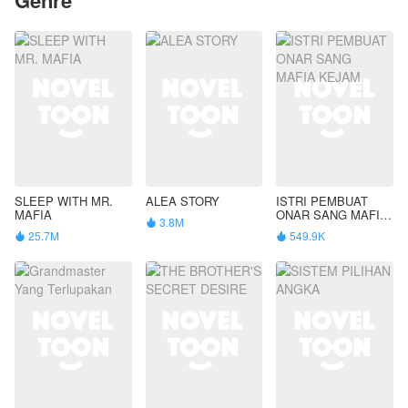
SLEEP WITH MR.
ALEA STORY
ISTRI PEMBUAT
MAFIA
ONAR SANG MAFIA
3.8M

KEJAM
25.7M
549.9K

