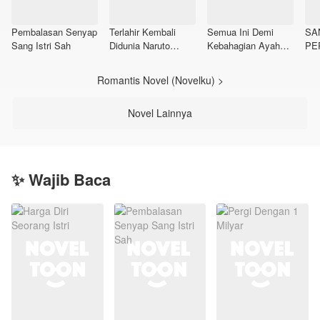
Pembalasan Senyap
Terlahir Kembali
Semua Ini Demi
SA
Sang Istri Sah
Didunia Naruto
Kebahagian Ayah
PE
Sebagai Klan Senju
Dan Adik
Romantis Novel (Novelku) >
Novel Lainnya
✨ Wajib Baca