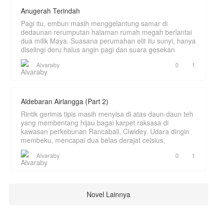
Anugerah Terindah
Pagi itu, embun masih menggelantung samar di
dedaunan rerumputan halaman rumah megah berlantai
dua milik Maya. Suasana perumahan elit itu sunyi, hanya
diselingi deru halus angin pagi dan suara gesekan
Alvaraby
0
1
Aldebaran Airlangga (Part 2)
Rintik gerimis tipis masih menyisa di atas daun-daun teh
yang membentang hijau bagai karpet raksasa di
kawasan perkebunan Rancabali, Ciwidey. Udara dingin
membeku, mencapai dua belas derajat celsius,
Alvaraby
0
1
Novel Lainnya