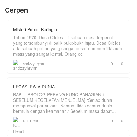
sedang kelaparan, ia yang memang memiliki hati
yang baik memberikan bekal untuk makannya
Cerpen
kepada sang nenek itu. Dari pertolongan itu Anjeli
“Atas dasar apa hati Anda merasa yakin, Tuan?
diberikan sebuah cincin usang oleh sang nenek
Sedangkan kita baru saja bertemu. Bahkan kita
sebagai bentuk kebaikan Anjeli. Cincin apakah
pun berbeda... jauh berbeda. Islam Agama Anda
yang diberikan oleh sang nenek itu kepada
dan Kristen agama saya.”
Misteri Pohon Beringin
Anjeli????? Apakah ada keajaiban untuk Anjeli
dan keluarganya??? Yukkkkk….,ikuti cerita
Ahtar tersenyum, lalu...
Tahun 1970, Desa Cileles. Di sebuah desa terpencil
Anjeli….
yang tersembunyi di balik bukit-bukit hijau, Desa Cileles,
“Biarkan takdir yang menjalankan perannya.
ada sebuah pohon yang sangat besar dan memiliki aura
Biarkan do'a yang berperang di langit. Dan jika
mistis yang sangat kental. Orang de
nama saya bersanding dengan nama Anda di
lauhul mahfudz-Nya, lantas kita bisa apa?”
sndzzyhrynn
0
0
Seketika perempuan itu tak menyangka dengan
jawaban Ahtar. Tapi, kira-kira apa yang membuat
Ahtar benar-benar merasa yakin? Lalu bagaimana
LEGASI RAJA DUNIA
kisah mereka selanjutnya? Akankah mereka bisa
bersatu?
BAB 1: PROLOG-PERANG KUNO BAHAGIAN 1:
SEBELUM KEGELAPAN MENJELMA] “Setiap dunia
mempunyai permulaan. Namun, tidak semua dunia
#1Dokter
#1goodboy
bermula dengan keamanan.” Sebelum masa dapat
#hijrah
dihitung, hanya wujud sebu
#Religi
ICE Heart
0
0