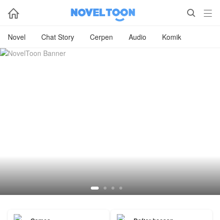



Novel
Chat Story
Cerpen
Audio
Komik