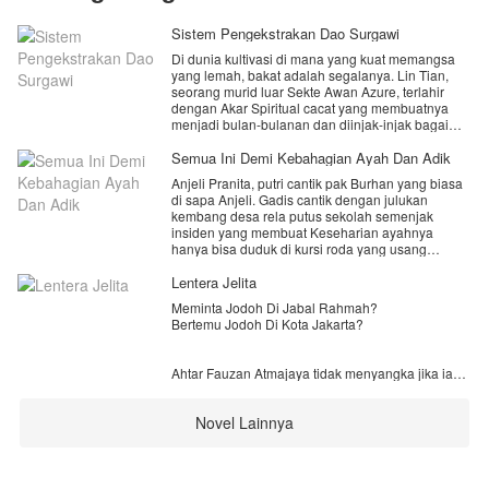
Sistem Pengekstrakan Dao Surgawi
Di dunia kultivasi di mana yang kuat memangsa
yang lemah, bakat adalah segalanya. Lin Tian,
seorang murid luar Sekte Awan Azure, terlahir
dengan Akar Spiritual cacat yang membuatnya
menjadi bulan-bulanan dan diinjak-injak bagai
serangga. Terjebak di dasar rantai makanan,
takdirnya seolah sudah dikutuk menjadi batu
Semua Ini Demi Kebahagian Ayah Dan Adik
pijakan bagi para jenius.
Anjeli Pranita, putri cantik pak Burhan yang biasa
​Namun, di malam yang dipenuhi darah dan
di sapa Anjeli. Gadis cantik dengan julukan
keputusasaan, sebuah entitas misterius bangkit di
kembang desa rela putus sekolah semenjak
dalam dirinya: Sistem Pengekstrakan Dao
insiden yang membuat Keseharian ayahnya
Surgawi.
hanya bisa duduk di kursi roda yang usang
​Sebuah sistem yang mampu menyerap esensi
pemberian tetangganya. Anjeli adalah gadis yang
murni dari segala hal di alam semesta!
pintar di bidang akademik, murah senyum dan
Lentera Jelita
​Sisa pil beracun yang dibuang? Ekstrak menjadi
ceria. Namun, kepergian ibunya bersama laki-laki
tetesan Qi murni tanpa cela!
Meminta Jodoh Di Jabal Rahmah?
lain dengan alasan sudah capek hidup miskin dan
Mayat binatang buas tingkat tinggi? Ekstrak esensi
Bertemu Jodoh Di Kota Jakarta?
ditambah kondisi ayahnya, menghilangkan
garis keturunannya!
senyum dan keceriaan di wajahnya akibat luka
Pemahaman bela diri musuh yang telah mati?
yang ditoreh ibunya untuk mereka. Anjeli si gadis
Ekstrak dan jadikan milik sendiri!
Ahtar Fauzan Atmajaya tidak menyangka jika ia
sederhana harus menjadi kuat dan tahan banting
akan jatuh cinta pada seorang wanita yang hanya
di umurnya yang masih 16 tahun. Suatu hari,
ia temui di dalam mimpinya saja.
Anjeli yang menjadi tulang punggung untuk
Novel Lainnya
keluarga sedang mengais rezeki sebagai kuli
panggul di pasar menggantikan pekerjaan
“Saya tidak hanya sekedar memberi alasan,
bapaknya sebelum kecelakaan. Pagi itu tanpa
melainkan kenyataan. Hati saya merasa yakin jika
sengaja Anjeli bertemu seorang nenek yang
Anda tak lain adalah jodoh saya.”