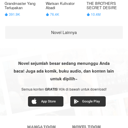
Grandmaster Yang
Warisan Kulivator
THE BROTHER'S
Terlupakan
Abadi
SECRET DESIRE
391.9K
76.4K
10.4M



Novel Lainnya
Novel sejumlah besar sedang menunggu Anda
baca! Juga ada komik, buku audio, dan konten lain
untuk dipilih~
Semua konten
GRATIS
! Klik di bawah untuk download!