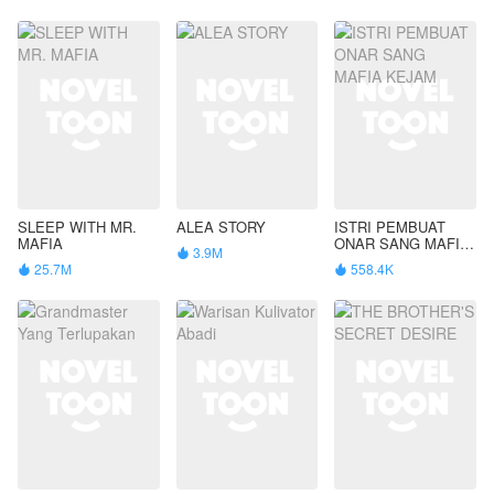
SLEEP WITH MR.
ALEA STORY
ISTRI PEMBUAT
MAFIA
ONAR SANG MAFIA
3.9M

KEJAM
25.7M
558.4K

